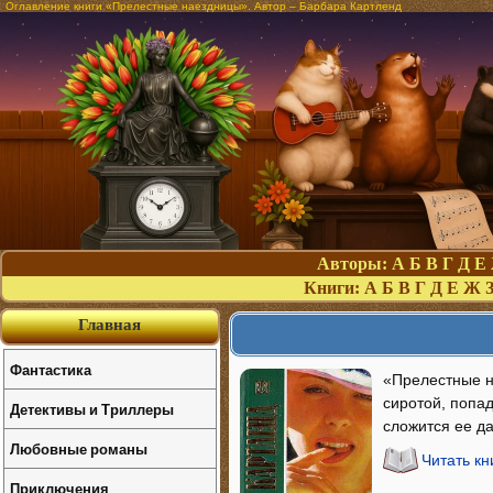
Оглавление книги «Прелестные наездницы». Автор – Барбара Картленд
Авторы:
А
Б
В
Г
Д
Е
Книги:
А
Б
В
Г
Д
Е
Ж
Главная
Фантастика
«Прелестные н
сиротой, попа
Детективы и Триллеры
сложится ее д
Любовные романы
Читать к
Приключения