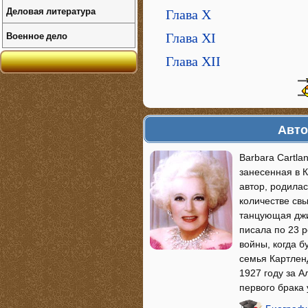
Деловая литература
Глава X
Военное дело
Глава XI
Глава XII
Авто
Barbara Cartla
занесенная в 
автор, родилас
количестве св
танцующая джиг
писала по 23 
войны, когда б
семья Картлен
1927 году за А
первого брака 