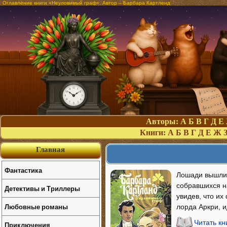
Оглавление книги «Неуловимый граф». Автор – Барбара Картленд
Авторы:
А
Б
В
Г
Д
Е
Книги:
А
Б
В
Г
Д
Е
Ж
Главная
Фантастика
Лошади вышли 
собравшихся н
Детективы и Триллеры
увидев, что и
Любовные романы
лорда Аркри, и
Читать к
Приключения