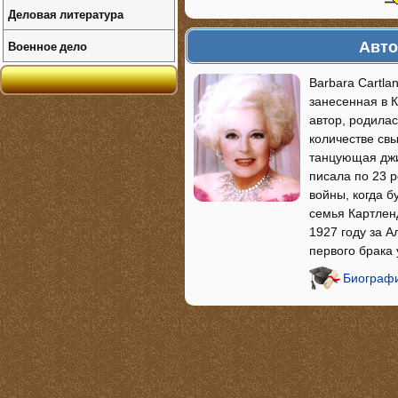
Деловая литература
Авто
Военное дело
Barbara Cartla
занесенная в 
автор, родилас
количестве св
танцующая джиг
писала по 23 
войны, когда б
семья Картлен
1927 году за А
первого брака 
Биографи