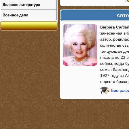
Деловая литература
Авто
Военное дело
Barbara Cartla
занесенная в 
автор, родилас
количестве св
танцующая джиг
писала по 23 
войны, когда б
семья Картлен
1927 году за А
первого брака 
Биографи