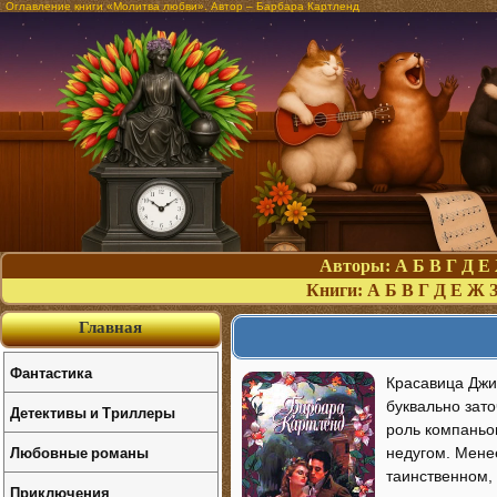
Оглавление книги «Молитва любви». Автор – Барбара Картленд
Авторы:
А
Б
В
Г
Д
Е
Книги:
А
Б
В
Г
Д
Е
Ж
Главная
Фантастика
Красавица Джи
буквально зат
Детективы и Триллеры
роль компаньо
Любовные романы
недугом. Менее
таинственном,
Приключения