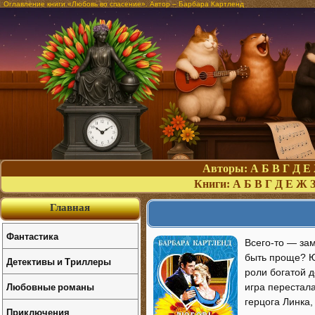
Оглавление книги «Любовь во спасение». Автор – Барбара Картленд
Авторы:
А
Б
В
Г
Д
Е
Книги:
А
Б
В
Г
Д
Е
Ж
Главная
Фантастика
Всего-то — за
быть проще? Ю
Детективы и Триллеры
роли богатой 
Любовные романы
игра перестала
герцога Линка
Приключения