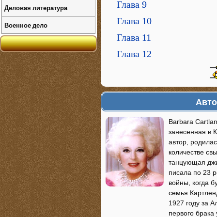
Глава 9
Деловая литература
Глава 10
Военное дело
Глава 11
Глава 12
Авто
Barbara Cartla
занесенная в 
автор, родилас
количестве св
танцующая джиг
писала по 23 
войны, когда б
семья Картлен
1927 году за А
первого брака 