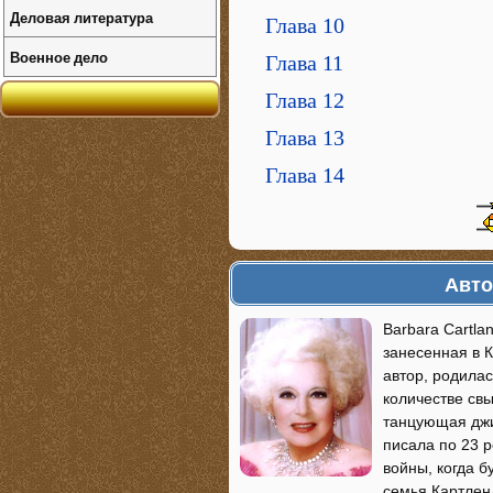
Деловая литература
Глава 10
Военное дело
Глава 11
Глава 12
Глава 13
Глава 14
Авто
Barbara Cartla
занесенная в 
автор, родилас
количестве св
танцующая джиг
писала по 23 
войны, когда б
семья Картлен