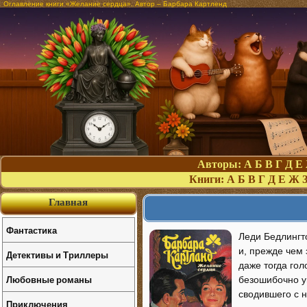
Оглавление книги «Желание сердца». Автор – Барбара Картленд
Авторы:
А
Б
В
Г
Д
Е
Книги:
А
Б
В
Г
Д
Е
Ж
Главная
Фантастика
Леди Бедлингт
и, прежде чем 
Детективы и Триллеры
даже тогда гол
Любовные романы
безошибочно уг
сводившего с н
Приключения