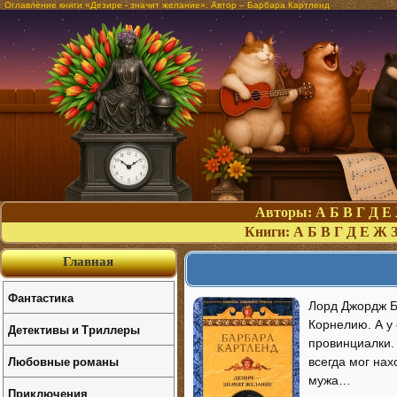
Оглавление книги «Дезире - значит желание». Автор – Барбара Картленд
Авторы:
А
Б
В
Г
Д
Е
Книги:
А
Б
В
Г
Д
Е
Ж
Главная
Фантастика
Лорд Джордж Б
Корнелию. А у
Детективы и Триллеры
провинциалки. 
Любовные романы
всегда мог нах
мужа…
Приключения