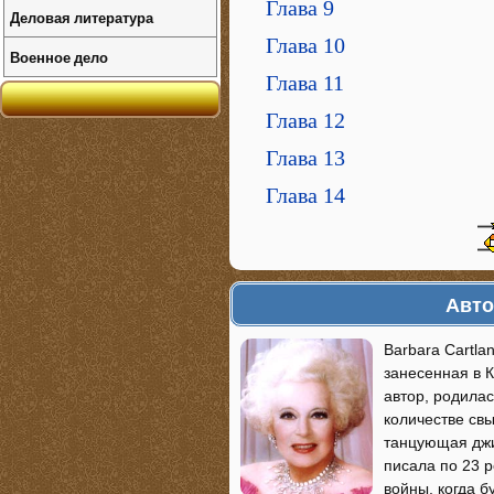
Глава 9
Деловая литература
Глава 10
Военное дело
Глава 11
Глава 12
Глава 13
Глава 14
Авто
Barbara Cartla
занесенная в 
автор, родилас
количестве св
танцующая джиг
писала по 23 
войны, когда б