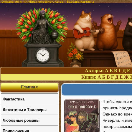
Оглавление книги «Брак поневоле». Автор – Барбара Картленд
Авторы:
А
Б
В
Г
Д
Е
Книги:
А
Б
В
Г
Д
Е
Ж
Главная
Фантастика
Чтобы спасти 
принять предл
Детективы и Триллеры
Однако во вре
Любовные романы
Чиверли, и име
нескрываемым 
Приключения