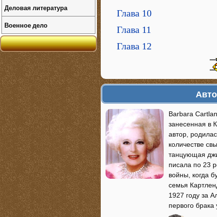
Деловая литература
Глава 10
Военное дело
Глава 11
Глава 12
Авто
Barbara Cartla
занесенная в 
автор, родилас
количестве св
танцующая джиг
писала по 23 
войны, когда б
семья Картлен
1927 году за А
первого брака 