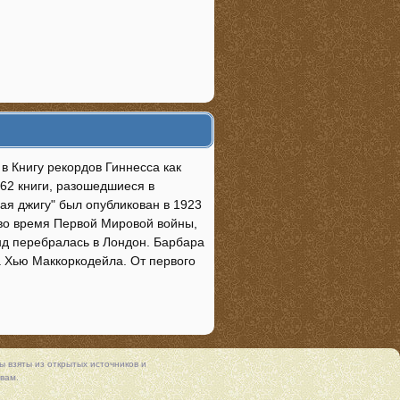
 в Книгу рекордов Гиннесса как
62 книги, разошедшиеся в
я джигу" был опубликован в 1923
б во время Первой Мировой войны,
нд перебралась в Лондон. Барбара
а Хью Маккоркодейла. От первого
 взяты из открытых источников и
вам.