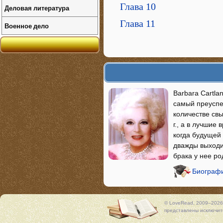
Глава 10
Деловая литература
Глава 11
Военное дело
Barbara Cartla
самый преуспе
количестве св
г., а в лучшие
когда будущей
дважды выходил
брака у нее ро
Биографи
© LoveRead, 2009–2026
представлены исключите