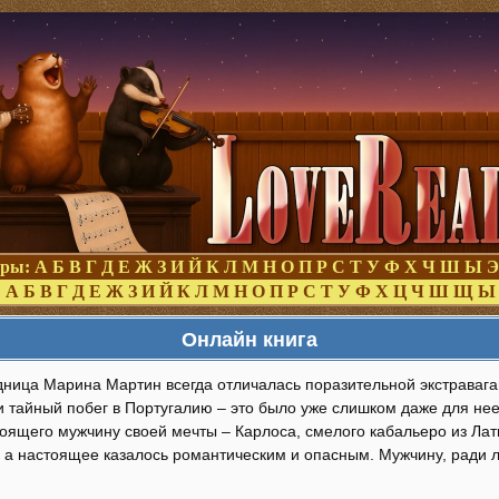
оры:
А
Б
В
Г
Д
Е
Ж
З
И
Й
К
Л
М
Н
О
П
Р
С
Т
У
Ф
Х
Ч
Ш
Ы
Э
:
А
Б
В
Г
Д
Е
Ж
З
И
Й
К
Л
М
Н
О
П
Р
С
Т
У
Ф
Х
Ц
Ч
Ш
Щ
Ы
Онлайн книга
дница Марина Мартин всегда отличалась поразительной экстраваг
 тайный побег в Португалию – это было уже слишком даже для не
тоящего мужчину своей мечты – Карлоса, смелого кабальеро из Ла
, а настоящее казалось романтическим и опасным. Мужчину, ради 