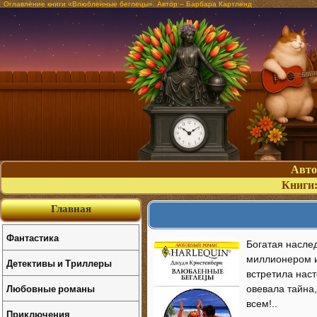
Оглавление книги «Влюбленные беглецы». Автор – Барбара Картленд
Авт
Книги
Главная
Фантастика
Богатая насле
миллионером и
Детективы и Триллеры
встретила нас
Любовные романы
овевала тайна
всем!..
Приключения