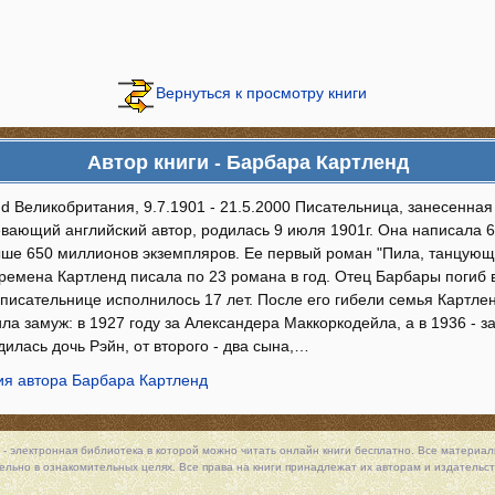
Вернуться к просмотру книги
Автор книги - Барбара Картленд
nd Великобритания, 9.7.1901 - 21.5.2000 Писательница, занесенная
вающий английский автор, родилась 9 июля 1901г. Она написала 6
ыше 650 миллионов экземпляров. Ее первый роман "Пила, танцующа
 времена Картленд писала по 23 романа в год. Отец Барбары поги
 писательнице исполнилось 17 лет. После его гибели семья Картле
а замуж: в 1927 году за Александера Маккоркодейла, а в 1936 - з
дилась дочь Рэйн, от второго - два сына,…
я автора Барбара Картленд
 - электронная библиотека в которой можно
читать онлайн книги
бесплатно. Все материалы
льно в ознакомительных целях. Все права на книги принадлежат их авторам и издательст