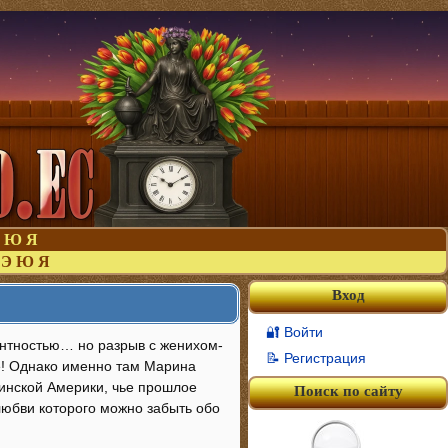
Ю
Я
Э
Ю
Я
Вход
🔐 Войти
антностью… но разрыв с женихом-
📝 Регистрация
е! Однако именно там Марина
тинской Америки, чье прошлое
Поиск по сайту
любви которого можно забыть обо