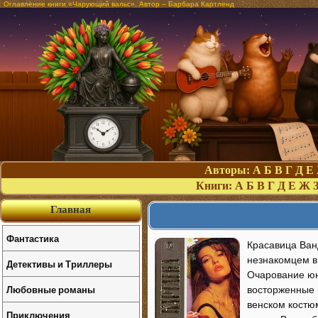
Оглавление книги «Чарующий вальс». Автор – Барбара Картленд
Авторы:
А
Б
В
Г
Д
Е
Книги:
А
Б
В
Г
Д
Е
Ж
Главная
Фантастика
Красавица Ван
незнакомцем в 
Детективы и Триллеры
Очарование юн
Любовные романы
восторженные 
венском костю
Приключения