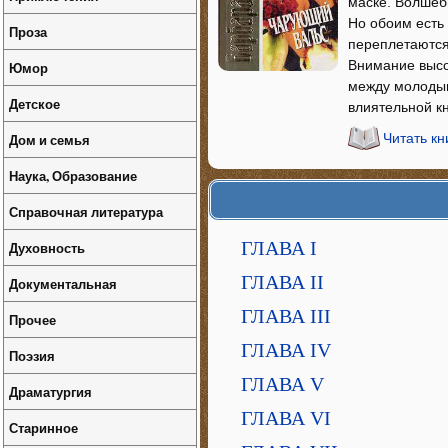
маске. Волшеб
Но обоим есть
Проза
переплетаются
Внимание высо
Юмор
между молодым
Детское
влиятельной к
Дом и семья
Читать к
Наука, Образование
Справочная литература
ГЛАВА I
Духовность
ГЛАВА II
Документальная
ГЛАВА III
Прочее
ГЛАВА IV
Поэзия
ГЛАВА V
Драматургия
ГЛАВА VI
Старинное