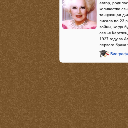
автор, родилас
количестве св
танцующая джиг
писала по 23 
войны, когда б
семья Картлен
1927 году за А
первого брака 
Биографи