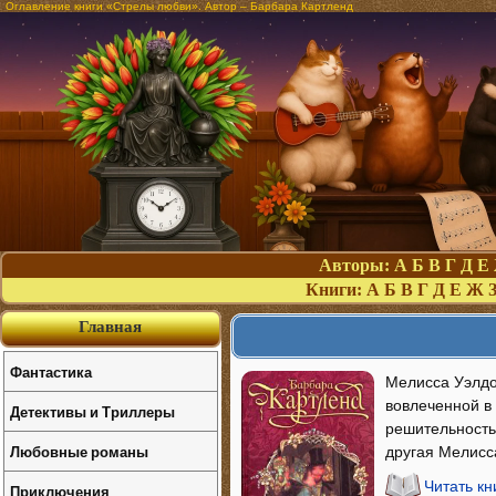
Оглавление книги «Стрелы любви». Автор – Барбара Картленд
Авторы:
А
Б
В
Г
Д
Е
Книги:
А
Б
В
Г
Д
Е
Ж
Главная
Фантастика
Мелисса Уэлдо
вовлеченной в
Детективы и Триллеры
решительность
Любовные романы
другая Мелисс
Читать к
Приключения