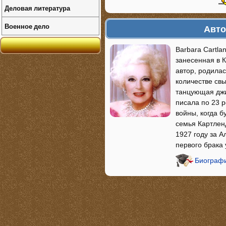
Деловая литература
Военное дело
Авто
Barbara Cartla
занесенная в 
автор, родилас
количестве св
танцующая джиг
писала по 23 
войны, когда б
семья Картлен
1927 году за А
первого брака 
Биографи