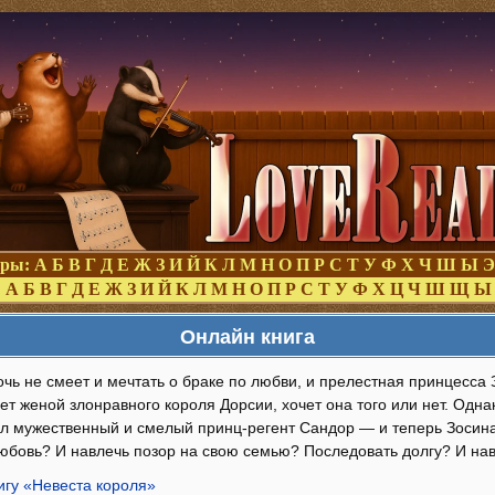
оры:
А
Б
В
Г
Д
Е
Ж
З
И
Й
К
Л
М
Н
О
П
Р
С
Т
У
Ф
Х
Ч
Ш
Ы
Э
:
А
Б
В
Г
Д
Е
Ж
З
И
Й
К
Л
М
Н
О
П
Р
С
Т
У
Ф
Х
Ц
Ч
Ш
Щ
Ы
Онлайн книга
очь не смеет и мечтать о браке по любви, и прелестная принцесса
нет женой злонравного короля Дорсии, хочет она того или нет. Одн
ил мужественный и смелый принц-регент Сандор — и теперь Зоси
юбовь? И навлечь позор на свою семью? Последовать долгу? И нав
игу «Невеста короля»