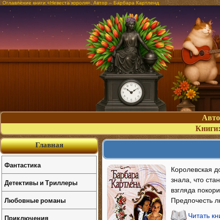
Оглавление книги «Невеста короля». Автор – Барбара Картленд
Авт
Книги
Главная
Фантастика
Королевская д
знала, что ста
Детективы и Триллеры
взгляда покор
Любовные романы
Предпочесть л
Читать кн
Приключения