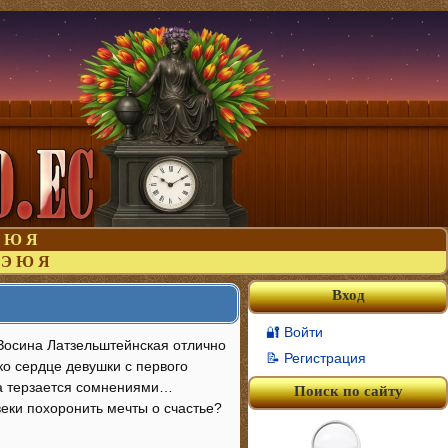
Ю
Я
Э
Ю
Я
Вход
🔐 Войти
 Зосина Латзельштейнская отлично
📝 Регистрация
ако сердце девушки с первого
на терзается сомнениями…
Поиск по сайту
еки похоронить мечты о счастье?