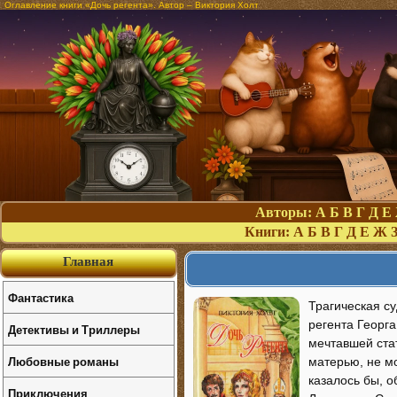
Оглавление книги «Дочь регента». Автор – Виктория Холт
Авторы:
А
Б
В
Г
Д
Е
Книги:
А
Б
В
Г
Д
Е
Ж
Главная
Фантастика
Трагическая с
регента Георг
Детективы и Триллеры
мечтавшей стат
Любовные романы
матерью, не м
казалось бы, о
Приключения