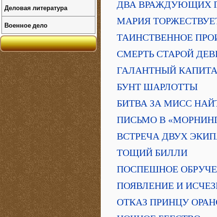
ДВА ВРАЖДУЮЩИХ Г
Деловая литература
МАРИЯ ТОРЖЕСТВУЕ
Военное дело
ТАИНСТВЕННОЕ ПРО
СМЕРТЬ СТАРОЙ ДЕ
ГАЛАНТНЫЙ КАПИТА
БУНТ ШАРЛОТТЫ
БИТВА ЗА МИСС НАЙ
ПИСЬМО В «МОРНИН
ВСТРЕЧА ДВУХ ЭКИ
ТОЩИЙ БИЛЛИ
ПОСПЕШНОЕ ОБРУЧ
ПОЯВЛЕНИЕ И ИСЧЕ
ОТКАЗ ПРИНЦУ ОРА