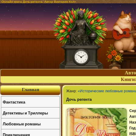
Онлайн книга Дочь регента. Автор Виктория Холт
Авт
Книги
Главная
Жанр:
«Исторические любовные роман
Дочь регента
Фантастика
Сер
Детективы и Триллеры
Авт
Наз
Любовные романы
Год
Приключения
ISB