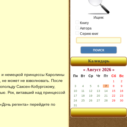
Ищем:
Книгу
Автора
Серию книг
Календарь
« Август 2026 »
го и немецкой принцессы Каролины
Пн
Вт
Ср
Чт
Пт
Сб
Вс
, не может не взволновать. После
1
2
еопольду Саксен-Кобургскому,
3
4
5
6
7
8
9
10
11
12
13
14
15
16
вью. Рок, витавший над принцессой
17
18
19
20
21
22
23
24
25
26
27
28
29
30
 «Дочь регента» перейдите по
31