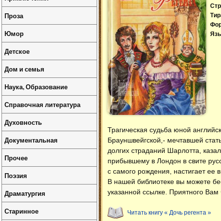
Стр
Проза
Тир
Фо
Юмор
Язы
Детское
Дом и семья
Наука, Образование
Справочная литература
Духовность
Трагическая судьба юной английс
Документальная
Брауншвейгской,- мечтавшей стать
долгих страданий Шарлотта, казал
Прочее
прибывшему в Лондон в свите русс
с самого рождения, настигает ее 
Поэзия
В нашей библиотеке вы можете б
указанной ссылке. Приятного Вам 
Драматургия
Старинное
Читать книгу « Дочь регента »