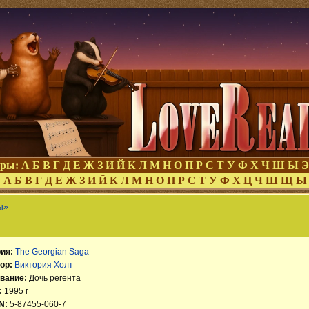
оры:
А
Б
В
Г
Д
Е
Ж
З
И
Й
К
Л
М
Н
О
П
Р
С
Т
У
Ф
Х
Ч
Ш
Ы
Э
:
А
Б
В
Г
Д
Е
Ж
З
И
Й
К
Л
М
Н
О
П
Р
С
Т
У
Ф
Х
Ц
Ч
Ш
Щ
Ы
ы»
ия:
The Georgian Saga
ор:
Виктория Холт
вание:
Дочь регента
:
1995 г
N:
5-87455-060-7