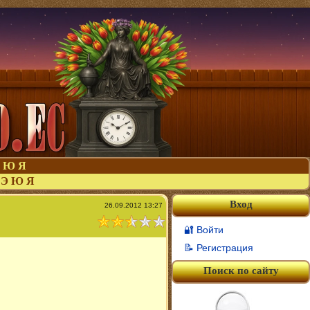
Ю
Я
Э
Ю
Я
Вход
26.09.2012 13:27
🔐 Войти
📝 Регистрация
Поиск по сайту