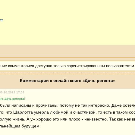
лт
ение комментариев доступно только зарегистрированным пользователям
Комментарии к онлайн книге «Дочь регента»
30.10.2013 17:08
ге Дочь регента:
 были написаны и прочитаны, потому не так интересно. Даже хотело
о, что Шарлотта умерла любимой и счастливой, то есть в таком сос
лгую жизнь. А уж хорошо это или плохо - неизвестно. Так как неизв
альнейщем будущем.