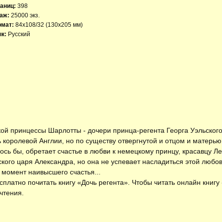
аниц:
398
аж:
25000 экз.
рмат:
84x108/32 (130х205 мм)
к:
Русский
кой принцессы Шарлотты - дочери принца-регента Георга Уэльско
 королевой Англии, но по существу отвергнутой и отцом и матерью
ось бы, обретает счастье в любви к немецкому принцу, красавцу Л
кого царя Александра, но она не успевает насладиться этой любо
в момент наивысшего счастья...
есплатно
почитать книгу «Дочь регента»
. Чтобы читать онлайн книгу
чтения.