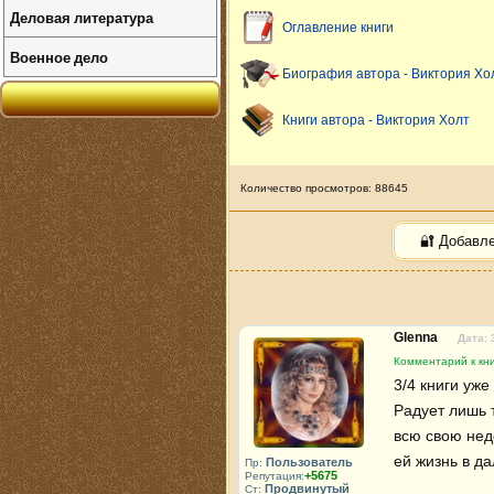
Деловая литература
Оглавление книги
Военное дело
Биография автора - Виктория Хо
Книги автора - Виктория Холт
Количество просмотров: 88645
🔐 Добавл
Glenna
Дата: 
Комментарий к кни
3/4 книги уже
Радует лишь т
всю свою недо
ей жизнь в д
Пользователь
Пр:
+5675
Репутация:
Продвинутый
Ст: