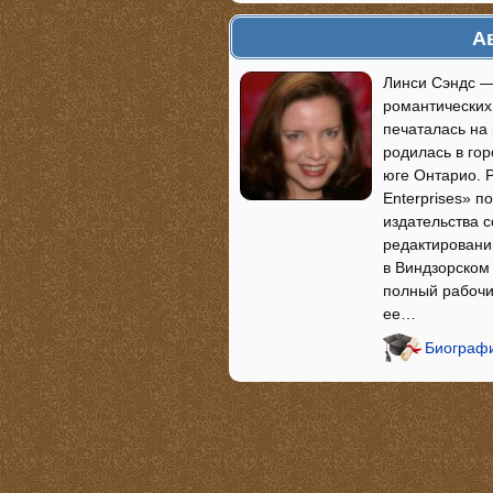
А
Линси Сэндс —
романтических 
печаталась на
родилась в го
юге Онтарио. Р
Enterprises» п
издательства 
редактировани
в Виндзорском 
полный рабочи
ее…
Биографи