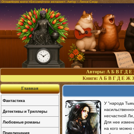
Оглавление книги «Бессмертное желание». Автор – Линси Сэндс
Авторы:
А
Б
В
Г
Д
Е
Книги:
А
Б
В
Г
Д
Е
Ж
Главная
Фантастика
У "народа Тьм
насильственное
Детективы и Триллеры
несчастной Ли
Любовные романы
Для нее измени
на кого можно
Приключения