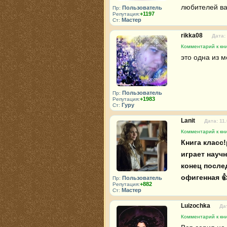
любителей ва
Пользователь
Пр:
+1197
Репутация:
Мастер
Ст:
rikka08
Дата:
Комментарий к кн
это одна из м
Пользователь
Пр:
+1983
Репутация:
Гуру
Ст:
Lanit
Дата: 11
Комментарий к кн
Книга класс!
играет науч
конец послед
офигенная 👍
Пользователь
Пр:
+882
Репутация:
Мастер
Ст:
Luizochka
Да
Комментарий к кн