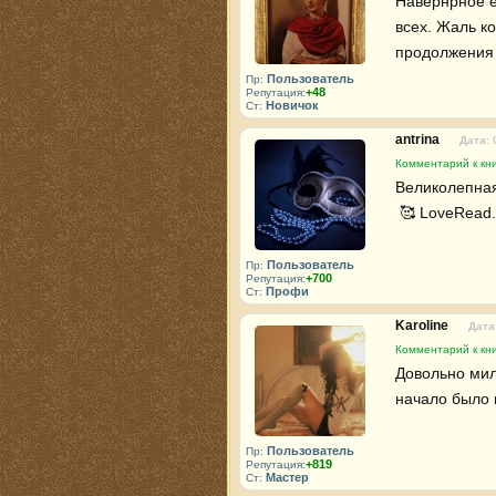
Навернрное ес
всех. Жаль ко
продолжения
Пользователь
Пр:
+48
Репутация:
Новичок
Ст:
antrina
Дата: 
Комментарий к кн
Великолепная 
 🥰 LoveRead.
Пользователь
Пр:
+700
Репутация:
Профи
Ст:
Karoline
Дата
Комментарий к кн
Довольно мил
начало было 
Пользователь
Пр:
+819
Репутация:
Мастер
Ст: