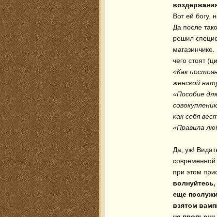
воздержания
Вот ей богу, 
Да после тако
решил специф
магазинчике.
«Как постоя
женской нату
«Пособие для
совокуплению
как себя вес
«Правила лю
Да, уж! Видат
современной 
при этом при
волнуйтесь,
еще послужи
взятом вампи
не пропьешь