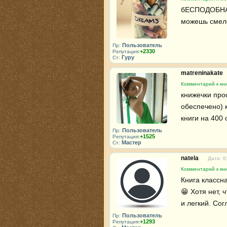
бЕСПОДОБНАЯ 
можешь смело
Пользователь
Пр:
+2330
Репутация:
Гуру
Ст:
matreninakate
Комментарий к кн
книжечки прос
обеспечено) к
книги на 400 
Пользователь
Пр:
+1525
Репутация:
Мастер
Ст:
natela
Дата: 0
Комментарий к кн
Книга классн
😁 Хотя нет, 
и легкий. Сог
Пользователь
Пр:
+1293
Репутация: