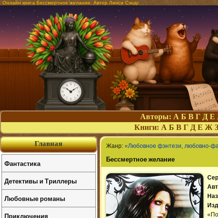
Онлайн книга Бессмертное желание. Автор Линси Сэндс
Авторы:
А
Б
В
Г
Д
Е
Книги:
А
Б
В
Г
Д
Е
Ж
Главная
Жанр:
«Любовное фэнтези, любовно-ф
Бессмертное желание
Фантастика
Сер
Детективы и Триллеры
Авт
Наз
Любовные романы
Изд
Приключения
«По