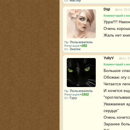
Мастер
Ст:
Digi
Дата: 23.
Комментарий к кн
Урра!!!! Нако
Очень хорошая
Жаль нет кни
Пользователь
Пр:
+282
Репутация:
Знаток
Ст:
YuliyV
Дата: 2
Комментарий к кн
Большое спаси
Обожаю эту се
Читается легк
И хочется ещ
Пользователь
Пр:
+1922
Репутация:
"проглатываютс
Гуру
Ст:
Уважаемая ад
сердце" 

Очень хочется
Заранее боль