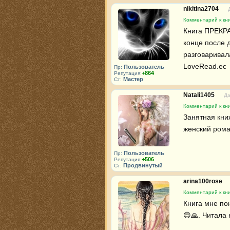
nikitina2704
Комментарий к кн
Книга ПРЕКР
конце после д
разговаривала
LoveRead.ec 
Пользователь
Пр:
+864
Репутация:
Мастер
Ст:
Natali1405
Да
Комментарий к кн
Занятная кни
женский роман
Пользователь
Пр:
+506
Репутация:
Продвинутый
Ст:
arina100rose
Комментарий к кн
Книга мне пон
😊🙏. Читала 