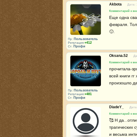
Akbota
Дата: 
Комментарий к кн
Еще одна сва
февраля. Тол
🙂.
Пользователь
Пр:
+412
Репутация:
Профи
Ст:
Oksana.52
Да
Комментарий к кн
прочитала-зр
всей книги гг
произошло.да
Пользователь
Пр:
+481
Репутация:
Профи
Ст:
DiadeY_
Дата
Комментарий к кн
🥰 Н да...от
трагических с
и весьма инт