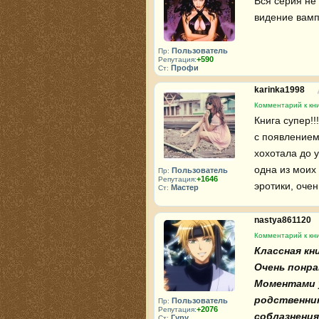
Вся серия не 
видение вамп
Пользователь
Пр:
+590
Репутация:
Профи
Ст:
karinka1998
Комментарий к кн
Книга супер!!
с появлением
хохотала до у
одна из моих
Пользователь
Пр:
+1646
Репутация:
эротики, очен
Мастер
Ст:
nastya861120
Комментарий к кн
Классная книг
Очень понрав
Моментами у
родственник
Пользователь
Пр:
+2076
Репутация:
соблазнения
Гуру
Ст: