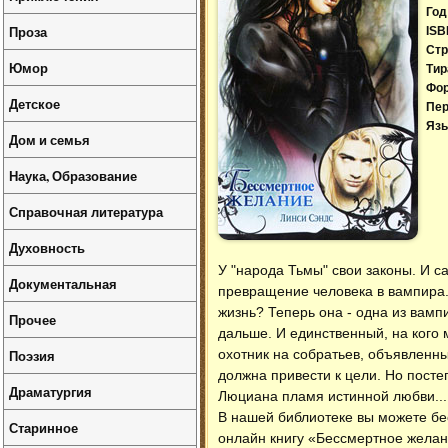
Год
Проза
ISB
Стр
Юмор
Тир
Фо
Детское
Пер
Язы
Дом и семья
Наука, Образование
Справочная литература
Духовность
У "народа Тьмы" свои законы. И 
Документальная
превращение человека в вампира. 
жизнь? Теперь она - одна из вамп
Прочее
дальше. И единственный, на кого
Поэзия
охотник на собратьев, объявленны
должна привести к цели. Но пост
Драматургия
Люциана пламя истинной любви...
В нашей библиотеке вы можете б
Старинное
онлайн книгу «Бессмертное желан