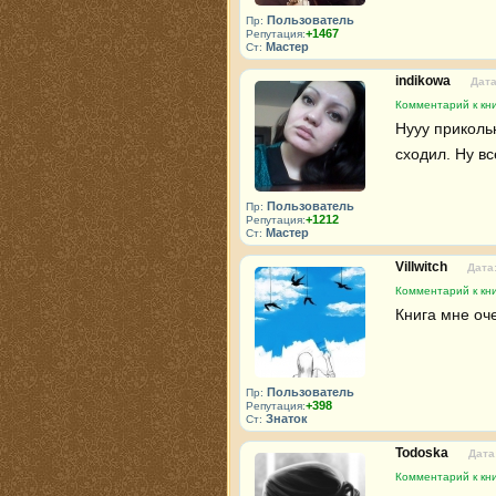
Пользователь
Пр:
+1467
Репутация:
Мастер
Ст:
indikowa
Дата
Комментарий к кн
Нууу приколь
сходил. Ну вс
Пользователь
Пр:
+1212
Репутация:
Мастер
Ст:
Villwitch
Дата:
Комментарий к кн
Книга мне оч
Пользователь
Пр:
+398
Репутация:
Знаток
Ст:
Todoska
Дата
Комментарий к кн