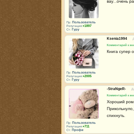
вау...очень р
Пользователь
Пр:
+1897
Репутация:
Гуру
Ст:
Ksenia1994
Комментарий к кн
Книга супер 
Пользователь
Пр:
+2005
Репутация:
Гуру
Ст:
-StraNgeR-
Д
Комментарий к кн
Хороший рома
Прикольнуло, 
спихнуть.
Пользователь
Пр:
+711
Репутация:
Профи
Ст: