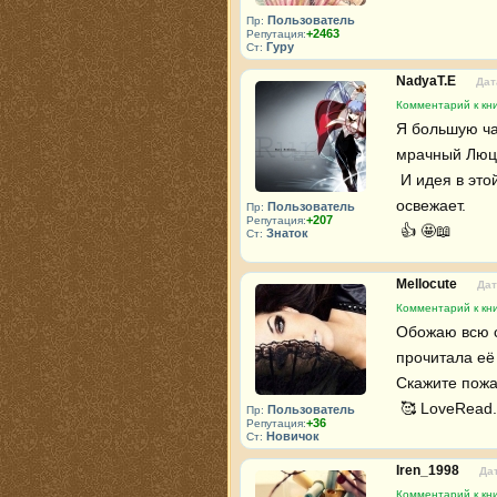
Пользователь
Пр:
+2463
Репутация:
Гуру
Ст:
NadyaT.E
Дат
Комментарий к кн
Я большую час
мрачный Люци
 И идея в этой серии, что вампиры - не мёртвые, проклятые существа очень 
освежает. 

Пользователь
Пр:
+207
Репутация:
 👍 🤩📖
Знаток
Ст:
Mellocute
Дат
Комментарий к кн
Обожаю всю се
прочитала её 
Скажите пожа
 🥰 LoveRead.
Пользователь
Пр:
+36
Репутация:
Новичок
Ст:
Iren_1998
Дат
Комментарий к кн