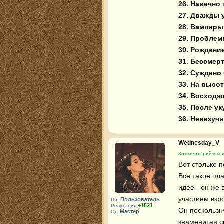
26. Навечно т
27. Дважды 
28. Вампиры 
29. Проблем
30. Рождение
31. Бессмерт
32. Суждено
33. На высот
34. Восходящ
35. После уку
36. Невезуч
Wednesday_V
Комментарий к кн
Вот столько по
Все такое пла
идее - он же 
участием взр
Пользователь
Пр:
+1521
Репутация:
Он поскользн
Мастер
Ст:
знаменитая с