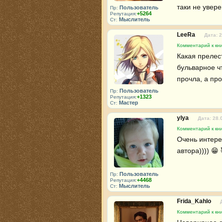
таки не увере
Пользователь
Пр:
+5264
Репутация:
Мыслитель
Ст:
LeeRa
Дата: 
Комментарий к кн
Какая прелес
бульварное ч
прочла, а пр
Пользователь
Пр:
+1323
Репутация:
Мастер
Ст:
ylya
Дата: 28.
Комментарий к кн
Очень интере
автора)))) 😁
Пользователь
Пр:
+4468
Репутация:
Мыслитель
Ст:
Frida_Kahlo
Комментарий к кн