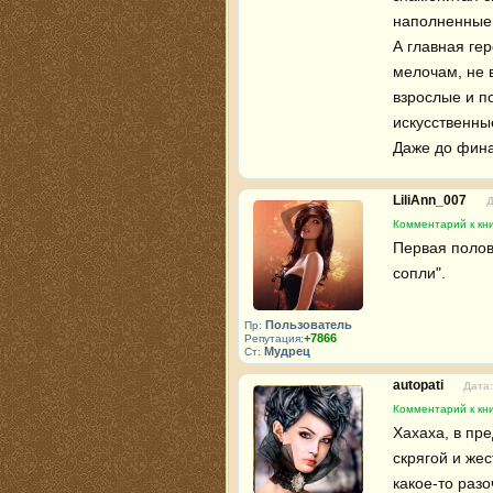
наполненные 
А главная гер
мелочам, не 
взрослые и п
искусственны
Даже до фина
LiliAnn_007
Д
Комментарий к кн
Первая полов
сопли".
Пользователь
Пр:
+7866
Репутация:
Мудрец
Ст:
autopati
Дата:
Комментарий к кн
Хахаха, в пр
скрягой и же
какое-то разо