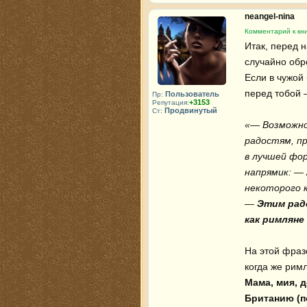
neangel-nina
Комментарий к кн
Итак, перед 
случайно обр
Если в чужой 
перед тобой 
Пользователь
Пр:
+3153
Репутация:
Продвинутый
Ст:
«— Возможно,
радостям, п
в лучшей фор
напрямик: — 
некоторого 
— 
Этим радо
как римлян
На этой фраз
Мама, мия, 
Британию (п