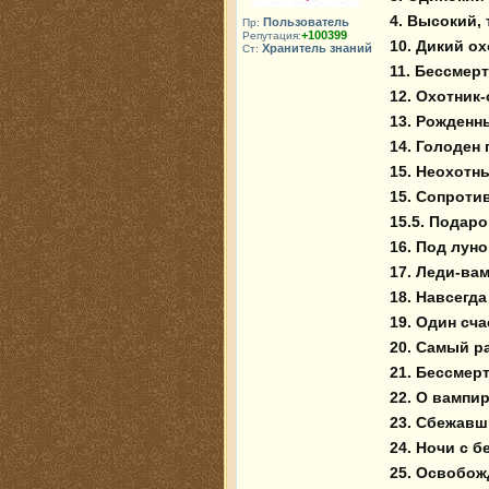
4. Высокий, 
Пользователь
Пр:
+100399
Репутация:
10. Дикий охо
Хранитель знаний
Ст:
11. Бессмерт
12. Охотник-
13. Рожденны
14. Голоден п
15. Неохотн
15. Сопроти
15.5. Подарок
16. Под луно
17. Леди-вамп
18. Навсегда
19. Один сч
20. Самый р
21. Бессмер
22. О вампир
23. Сбежавш
24. Ночи с б
25. Освобож