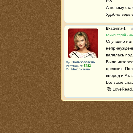
P.S.

А почему ста
Удобно ведь,
Ekaterina-1
Д
Комментарий к кн
Случайно натк
непринужденн
валялась под 
Было интерес
Пользователь
Пр:
+5483
Репутация:
прежних. Полу
Мыслитель
Ст:
вперед и Атла
Большое спаси
 🥰 LoveRead