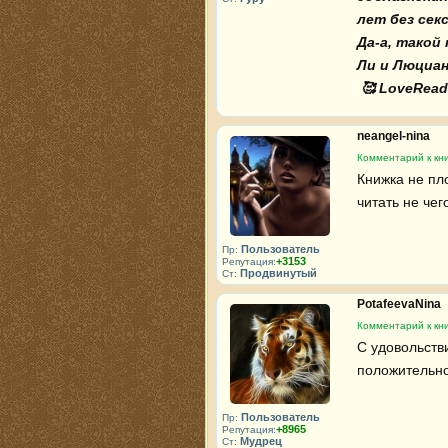
лет без секса!
Да-а, такой
Ли и Люциан
 🥰 LoveRead
neangel-nina
Комментарий к кн
Книжка не пл
читать не чег
Пользователь
Пр:
+3153
Репутация:
Продвинутый
Ст:
PotafeevaNina
Комментарий к кн
С удовольств
положительно
Пользователь
Пр:
+8965
Репутация:
Мудрец
Ст: