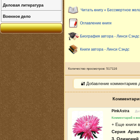
Деловая литература
Читать книгу « Бессмертное жел
Военное дело
Оглавление книги
Биография автора - Линси Сэндс
Книги автора - Линси Сэндс
Количество просмотров: 517116
🔐 Добавление комментариев 
Комментарии
PinkAstra
Дат
Комментарий к кн
Серия 
 Арже
3. Одинокий