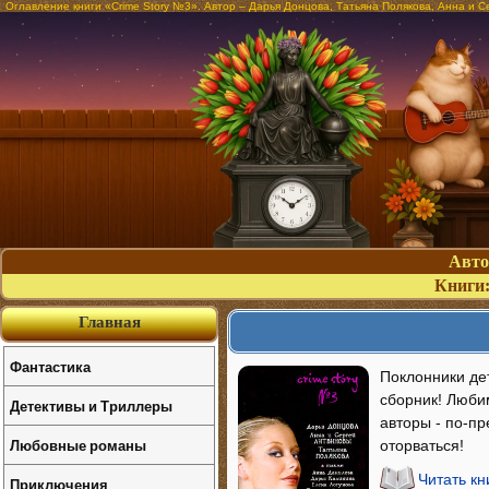
Оглавление книги «Crime Story №3». Автор – Дарья Донцова, Татьяна Полякова, Анна и С
Авт
Книги
Главная
Фантастика
Поклонники де
сборник! Люби
Детективы и Триллеры
авторы - по-пр
Любовные романы
оторваться!
Читать кн
Приключения