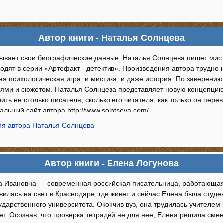
Автор книги - Наталья Солнцева
рывает свои биографические данные. Наталья Солнцева пишет мист
дят в серии «Артефакт - детектив». Произведения автора трудно н
ая психологическая игра, и мистика, и даже история. По заверени
оями и сюжетом. Наталья Солнцева представляет новую концепцию
ить не столько писателя, сколько его читателя, как только он пе
ьный сайт автора http://www.solntseva.com/
я автора Наталья Солнцева
Автор книги - Елена Логунова
а Ивановна — современная российская писательница, работающая
вилась на свет в Краснодаре, где живет и сейчас.Елена была студ
ударственного университета. Окончив вуз, она трудилась учителем 
ет. Осознав, что проверка тетрадей не для нее, Елена решила сме