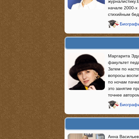
журналистику.
начале 2000-х 
стихийным бед
Биографи
Маргарита Эдуа
факультет пед
Затем по наст
вопросы воспи
по ночам пачк
это занятие п
точнее авторо
Биограф
Анна Васильев