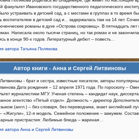
ровна Полякова родилась во Владимире, где живёт по настоящее в
 факультет Ивановского государственного педагогического инстит
было устраивать в детский сад, а с местами в группах в то время 
 воспитателем в детский сад и... задержалась там на 14 лет. Сочи
люченческие романы в духе «Острова сокровищ». В пятнадцать лет
ман. Написала около тысячи страниц, но так роман и не закончил
сь в конце 90-х годов. Литературный дебют – повесть…
я автора Татьяна Полякова
Автор книги - Анна и Сергей Литвиновы
 Литвиновы - брат и сестра, известные писатели, авторы популярн
винова Дата рождения – 12 апреля 1971 года. По гороскопу – Ове
ьтет журналистики МГУ. Ученая степень – кандидат наук, диссерта
амное агентство «Пятый отдел». Должность – директор Дополнител
ыком (англ.) – без словаря, без переводчика, знает английский лу
– «Жигули», 12-я модель. Семейное положение – замужем. Состав
нарные пристрастия: Любимые блюда – жареная…
я автора Анна и Сергей Литвиновы