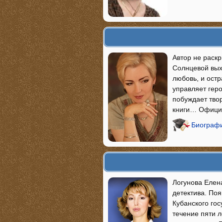
Автор не раск
Солнцевой выхо
любовь, и остр
управляет гер
побуждает твор
книги… Официал
Биографи
Логунова Елен
детектива. Поя
Кубанского гос
течение пяти л