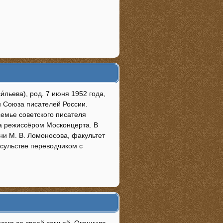
льева), род. 7 июня 1952 года,
н Союза писателей России.
емье советского писателя
а режиссёром Москонцерта. В
ни М. В. Ломоносова, факультет
нсульстве переводчиком с