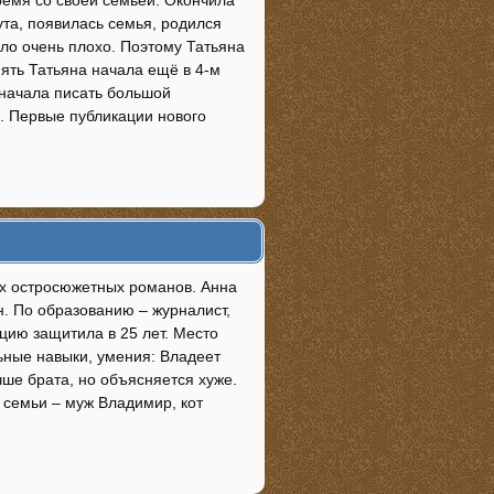
ремя со своей семьей. Окончила
ута, появилась семья, родился
было очень плохо. Поэтому Татьяна
нять Татьяна начала ещё в 4-м
 начала писать большой
а. Первые публикации нового
ых остросюжетных романов. Анна
н. По образованию – журналист,
цию защитила в 25 лет. Место
ьные навыки, умения: Владеет
чше брата, но объясняется хуже.
 семьи – муж Владимир, кот