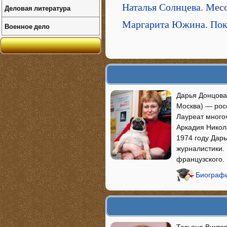
Наталья Солнцева. Мес
Деловая литература
Маргарита Южина. Пок
Военное дело
Дарья Донцова 
Москва) — рос
Лауреат много
Аркадия Никол
1974 году Дар
журналистики. 
французского.
Биографи