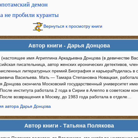
опотамский демон
а не пробили куранты
Вернуться к просмотру книги
Автор книги - Дарья Донцова
(настоящее имя Агриппина Аркадьевна Донцова (в девичестве Васи́
сийская писательница, автор женских иронических детективов, чле
численных литературных премий.Биография и карьераРодилась в с
аевича Васильева. Мать — Тамара Степановна Новацкая, работал
ья Донцова окончила Московский государственный университет име
После института работала 2 года в Сирии в Алеппо в советском ко
 После возвращения в Москву, до 1983 года работала в отделе…
я автора Дарья Донцова
Автор книги - Татьяна Полякова