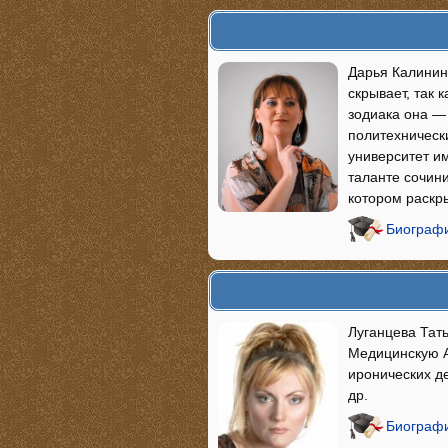
Дарья Калинин
скрывает, так 
зодиака она —
политехнически
университет и
таланте сочини
котором раскр
Биографи
Луганцева Тать
Медицинскую А
иронических д
др.
Биографи