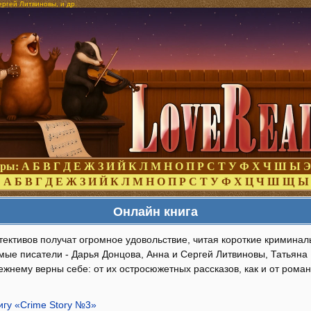
ергей Литвиновы, и др.
оры:
А
Б
В
Г
Д
Е
Ж
З
И
Й
К
Л
М
Н
О
П
Р
С
Т
У
Ф
Х
Ч
Ш
Ы
Э
:
А
Б
В
Г
Д
Е
Ж
З
И
Й
К
Л
М
Н
О
П
Р
С
Т
У
Ф
Х
Ц
Ч
Ш
Щ
Ы
Онлайн книга
тективов получат огромное удовольствие, читая короткие криминал
мые писатели - Дарья Донцова, Анна и Сергей Литвиновы, Татьяна
ежнему верны себе: от их остросюжетных рассказов, как и от рома
игу «Crime Story №3»