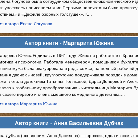
Елена Логунова была сотрудником общественно-экономического изд
гг. увлеклась написанием книг. Первыми напечатаны были произвед
ствием» и «Дефиле озорных толстушек». К…
я автора Елена Логунова
Автор книги - Маргарита Южина
рдовна ЮжинаРодилась в 1961 году. Живет и работает в г. Красноя
агогики и психологии. Работала менеджером, помощником бухгалте
оянию мужа была эвакуирована в ряды семьи, на полный рабочий
тания двоих сыновей, круглосуточно поддерживала порядок в доме
ами глотала детективы Татьяны Поляковой, Дарьи Донцовой и Алек
ривело к глобальному преобразованию - читательница Маргарита Э
м своего первого и очень смешного комедийного детектива.…
ия автора Маргарита Южина
Автор книги - Анна Васильевна Дубчак
на Дубчак (псевдоним: Анна Данилова) — прозаик, одна из самых 