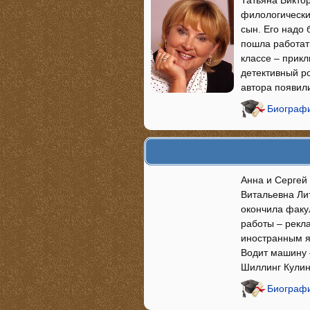
Татьяна Викто
филологический
сын. Его надо 
пошла работать
классе – прик
детективный ро
автора появили
Биографи
Анна и Сергей
Витальевна Лит
окончила факул
работы – рекл
иностранным яз
Водит машину 
Шиллинг Кули
Биографи