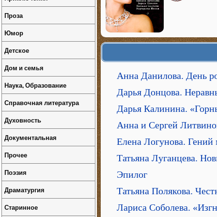
Проза
Юмор
Детское
Дом и семья
Анна Данилова. День 
Наука, Образование
Дарья Донцова. Неравн
Справочная литература
Дарья Калинина. «Гор
Духовность
Анна и Сергей Литвино
Документальная
Елена Логунова. Гений
Прочее
Татьяна Луганцева. Нов
Поэзия
Эпилог
Драматургия
Татьяна Полякова. Чест
Лариса Соболева. «Изг
Старинное