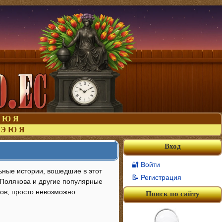
Ю
Я
Э
Ю
Я
Вход
🔐 Войти
ьные истории, вошедшие в этот
📝 Регистрация
 Полякова и другие популярные
нов, просто невозможно
Поиск по сайту