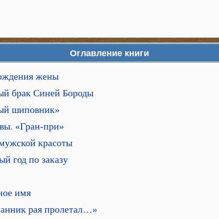
Оглавление книги
рождения жены
ый брак Синей Бороды
ный шиповник»
вы. «Гран-при»
 мужской красоты
ый год по заказу
ное имя
нанник рая пролетал…»