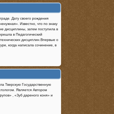
граде. Дату своего рождения
енужная». Известно, что по знаку
ие дисциплины, затем поступила в
Перешла в Педагогический
етехнических дисциплин.Впервые о
уре, когда написала сочинение, в
чила Тверскую Государственную
атологом. Является Автором
упов» , «Зуб дареного коня» и