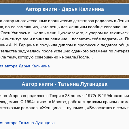
Автор книги - Дарья Калинина
а автор многочесленных иронических детективов родилась в Ленин
как, по ее замечанию, «эта вещь для женщины вообще совершенно н
 Овен.Училась в школе имени Циолковского, с упором на техническ
й институт, где и приняла решение... посвятить себя педагогике. 
мени А. И. Герцена и получила диплом и профессию педагога общ
тельства задумалась после успешно сданного экзамена по литерат
ыла тему, которую совершенно не знала.После…
я автора Дарья Калинина
Автор книги - Татьяна Луганцева
яна Игоревна родилась в Твери в 23 апреля 1972г. В 1994г. закон
кадемию. С 1994г. живет в Москве, работает детским врачом-стом
етективных романов: «Женщина — цунами» , «Белоснежка и семь тр
я автора Татьяна Луганцева