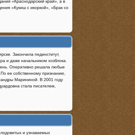
ания «Краснодарский край», а в
ения «Кукиш с икоркой», «Брак со
рске. Закончила пединститут,
ра и даже начальником хозблока.
 день. Оперативно решала любые
.По ее собственному признанию,
сандры Марининой. В 2001 году
дуардовна стала писателем,
плодовитых и узнаваемых