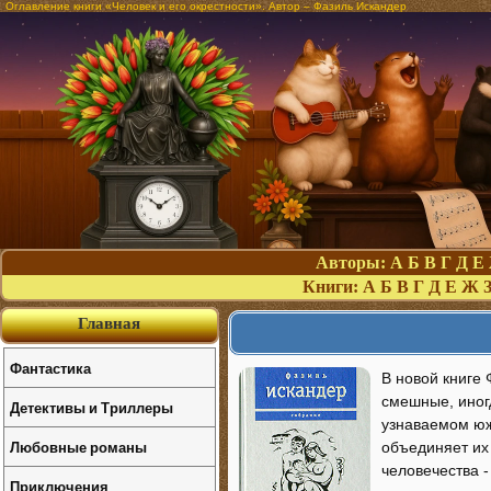
Оглавление книги «Человек и его окрестности». Автор – Фазиль Искандер
Авторы:
А
Б
В
Г
Д
Е
Книги:
А
Б
В
Г
Д
Е
Ж
Главная
Фантастика
В новой книге
смешные, иногд
Детективы и Триллеры
узнаваемом юж
Любовные романы
объединяет их
человечества -
Приключения