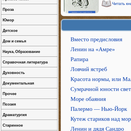
Читать кн
Проза
Юмор
Детское
Вместо предисловия
Дом и семья
Ленин на «Амре»
Наука, Образование
Рапира
Справочная литература
Ловчий ястреб
Духовность
Красота нормы, или Ма
Документальная
Сумрачной юности свет
Прочее
Море обаяния
Поэзия
Палермо — Нью-Йорк
Драматургия
Кутеж стариков над мо
Старинное
Ленин и дядя Сандро