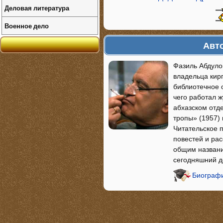
Деловая литература
Военное дело
Авто
Фазиль Абдулов
владельца кирп
библиотечное о
чего работал ж
абхазском отд
тропы» (1957) 
Читательское 
повестей и рас
общим названи
сегодняшний д
Биографи