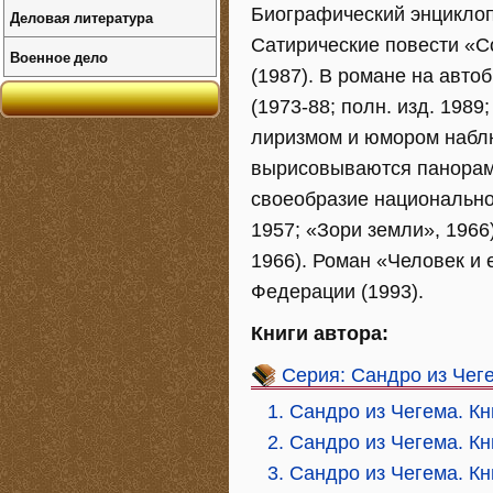
Биографический энциклоп
Деловая литература
Сатирические повести «Со
Военное дело
(1987). В романе на авт
(1973-88; полн. изд. 1989
лиризмом и юмором наблю
вырисовываются панорама
своеобразие национально
1957; «Зори земли», 1966
1966). Роман «Человек и 
Федерации (1993).
Книги автора:
Серия: Сандро из Чег
1. Сандро из Чегема. Кн
2. Сандро из Чегема. Кн
3. Сандро из Чегема. Кн