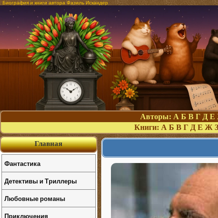
Биография и книги автора Фазиль Искандер
Авторы:
А
Б
В
Г
Д
Е
Книги:
А
Б
В
Г
Д
Е
Ж
Главная
Фантастика
Детективы и Триллеры
Любовные романы
Приключения