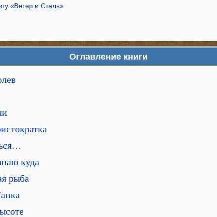
игу «Ветер и Сталь»
Оглавление книги
олев
чи
ристократка
ться…
 знаю куда
ая рыба
Танка
высоте