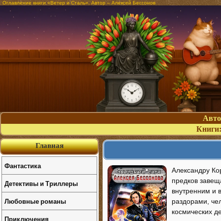
Оглавление книги «Ветер и Сталь». Автор – Алексей Бессонов
Авт
Книги
Главная
Фантастика
Александру Ко
предков завеща
Детективы и Триллеры
внутренним и 
Любовные романы
раздорами, че
космических де
Приключения