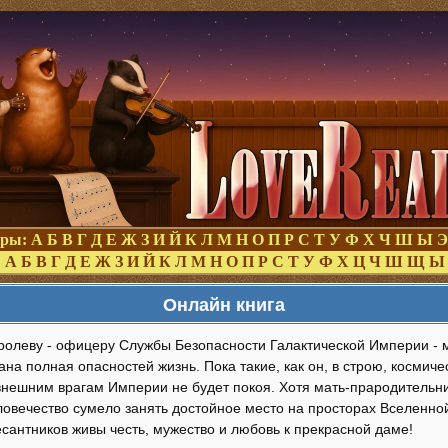
оры:
А
Б
В
Г
Д
Е
Ж
З
И
Й
К
Л
М
Н
О
П
Р
С
Т
У
Ф
Х
Ч
Ш
Ы
Э
:
А
Б
В
Г
Д
Е
Ж
З
И
Й
К
Л
М
Н
О
П
Р
С
Т
У
Ф
Х
Ц
Ч
Ш
Щ
Ы
Онлайн книга
ролеву - офицеру Службы Безопасности Галактической Империи -
на полная опасностей жизнь. Пока такие, как он, в строю, космич
внешним врагам Империи не будет покоя. Хотя мать-прародитель
ловечество сумело занять достойное место на просторах Вселенной
сантников живы честь, мужество и любовь к прекрасной даме!