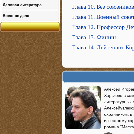
Деловая литература
Глава 10. Без союзнико
Военное дело
Глава 11. Военный сове
Глава 12. Профессор Де
Глава 13. Финиш
Глава 14. Лейтенант Ко
Алексей Игоре
Харькове в сем
литературных 
Алексейувлекс
охранником, в 
известному хар
романа "Маска