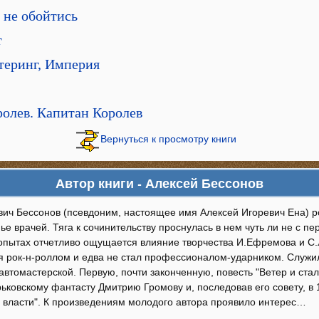
в не обойтись
т
теринг, Империя
ролев. Капитан Королев
Вернуться к просмотру книги
Автор книги - Алексей Бессонов
вич Бессонов (псевдоним, настоящее имя Алексей Игоревич Ена) р
ье врачей. Тяга к сочинительству проснулась в нем чуть ли не с пе
опытах отчетливо ощущается влияние творчества И.Ефремова и С.
я рок-н-роллом и едва не стал профессионалом-ударником. Служи
автомастерской. Первую, почти законченную, повесть "Ветер и ста
ьковскому фантасту Дмитрию Громову и, последовав его совету, в 
 власти". К произведениям молодого автора проявило интерес…