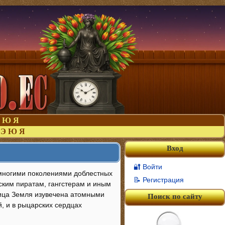
Ю
Я
Э
Ю
Я
Вход
🔐 Войти
 многими поколениями доблестных
📝 Регистрация
еским пиратам, гангстерам и иным
ница Земля изувечена атомными
Поиск по сайту
, и в рыцарских сердцах