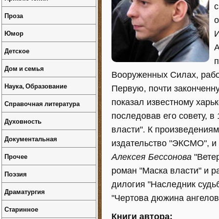
с
Проза
о
Юмор
И
А
Детское
п
Дом и семья
Вооруженных Силах, рабо
Наука, Образование
Первую, почти законченну
показал известному харь
Справочная литература
последовав его совету, в
Духовность
власти". К произведения
Документальная
издательство "ЭКСМО", и
Прочее
Алексея Бессонова
"Ветер
роман "Маска власти" и р
Поэзия
дилогия "Наследник судьб
Драматургия
"Чертова дюжина ангелов
Старинное
Книги автора: