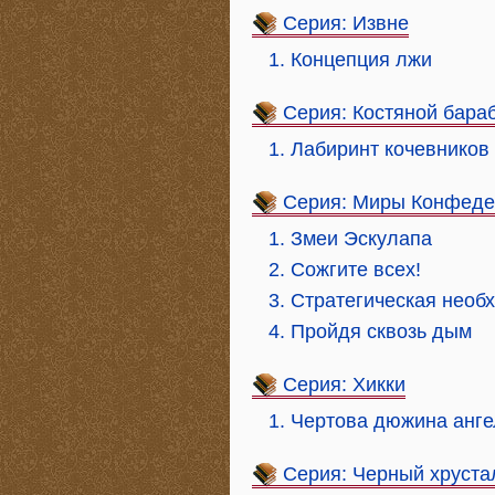
Серия: Извне
1. Концепция лжи
Серия: Костяной бара
1. Лабиринт кочевников
Серия: Миры Конфеде
1. Змеи Эскулапа
2. Сожгите всех!
3. Стратегическая необ
4. Пройдя сквозь дым
Серия: Хикки
1. Чертова дюжина анг
Серия: Черный хруста