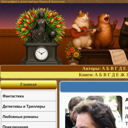
Биография и книги автора Алексей Бессонов
Авторы:
А
Б
В
Г
Д
Е
Книги:
А
Б
В
Г
Д
Е
Ж
Главная
Фантастика
Детективы и Триллеры
д
Любовные романы
Т
Приключения