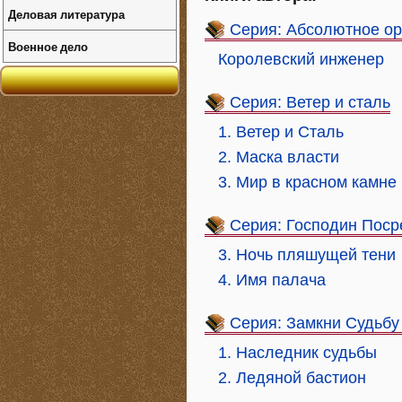
Деловая литература
Серия: Абсолютное о
Военное дело
Королевский инженер
Серия: Ветер и сталь
1. Ветер и Сталь
2. Маска власти
3. Мир в красном камне
Серия: Господин Поср
3. Ночь пляшущей тени
4. Имя палача
Серия: Замкни Судьбу
1. Наследник судьбы
2. Ледяной бастион