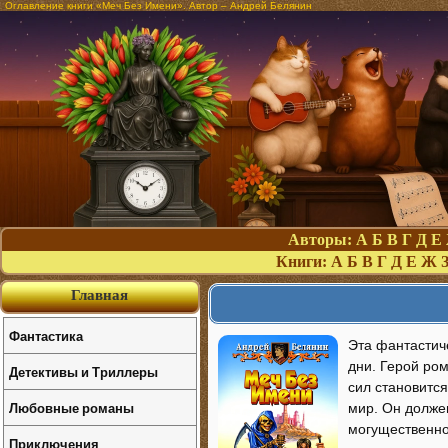
Оглавление книги «Меч Без Имени». Автор – Андрей Белянин
Авторы:
А
Б
В
Г
Д
Е
Книги:
А
Б
В
Г
Д
Е
Ж
Главная
Фантастика
Эта фантастич
дни. Герой ро
Детективы и Триллеры
сил становитс
Любовные романы
мир. Он долже
могущественно
Приключения