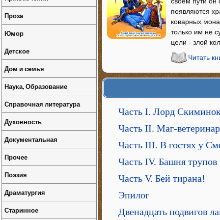
своем пути он 
появляются хр
Проза
коварных монах
только им не 
Юмор
цели - злой ко
Детское
Читать к
Дом и семья
Наука, Образование
Справочная литература
Часть I. Лорд Скимино
Духовность
Часть II. Маг-ветеринар
Документальная
Часть III. В гостях у С
Прочее
Часть IV. Башня трупов
Поэзия
Часть V. Бей тирана!
Драматургия
Эпилог
Старинное
Двенадцать подвигов л