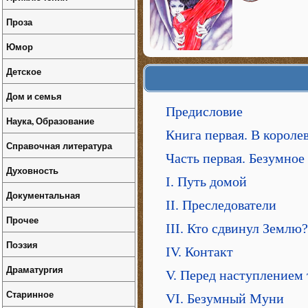
Проза
Юмор
Детское
Дом и семья
Предисловие
Наука, Образование
Книга первая. В короле
Справочная литература
Часть первая. Безумное
Духовность
I. Путь домой
Документальная
II. Преследователи
Прочее
III. Кто сдвинул Землю?
Поэзия
IV. Контакт
Драматургия
V. Перед наступлением
Старинное
VI. Безумный Муни