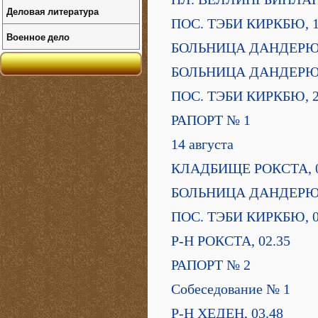
Деловая литература
ПОС. ТЭБИ КИРКБЮ, 1
Военное дело
БОЛЬНИЦА ДАНДЕРЮД
БОЛЬНИЦА ДАНДЕРЮД
ПОС. ТЭБИ КИРКБЮ, 2
РАПОРТ № 1
14 августа
КЛАДБИЩЕ РОКСТА, 0
БОЛЬНИЦА ДАНДЕРЮД
ПОС. ТЭБИ КИРКБЮ, 0
Р-Н РОКСТА, 02.35
РАПОРТ № 2
Собеседование № 1
Р-Н ХЕДЕН, 03.48