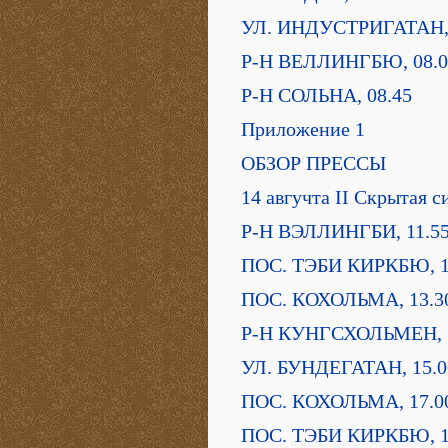
УЛ. ИНДУСТРИГАТАН, 
Р-Н ВЕЛЛИНГБЮ, 08.0
Р-Н СОЛЬНА, 08.45
Приложение 1
ОБЗОР ПРЕССЫ
14 авгучта II Скрытая с
Р-Н ВЭЛЛИНГБИ, 11.5
ПОС. ТЭБИ КИРКБЮ, 1
ПОС. КОХОЛЬМА, 13.3
Р-Н КУНГСХОЛЬМЕН, 
УЛ. БУНДЕГАТАН, 15.0
ПОС. КОХОЛЬМА, 17.0
ПОС. ТЭБИ КИРКБЮ, 1