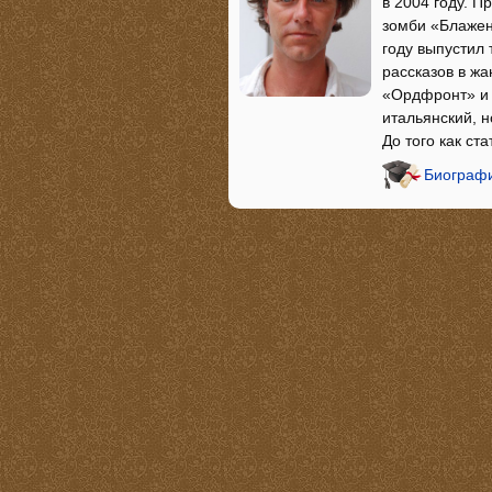
в 2004 году. 
зомби «Блаженн
году выпустил
рассказов в ж
«Ордфронт» и 
итальянский, н
До того как ст
Биографи