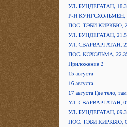
УЛ. БУНДЕГАТАН, 18.3
Р-Н КУНГСХОЛЬМЕН, 
ПОС. ТЭБИ КИРКБЮ, 2
УЛ. БУНДЕГАТАН, 21.5
УЛ. СВАРВАРГАТАН, 2
ПОС. КОХОЛЬМА, 22.3
Приложение 2
15 августа
16 августа
17 августа Где тело, та
УЛ. СВАРВАРГАТАН, 0
УЛ. БУНДЕГАТАН, 09.3
ПОС. ТЭБИ КИРКБЮ, 0