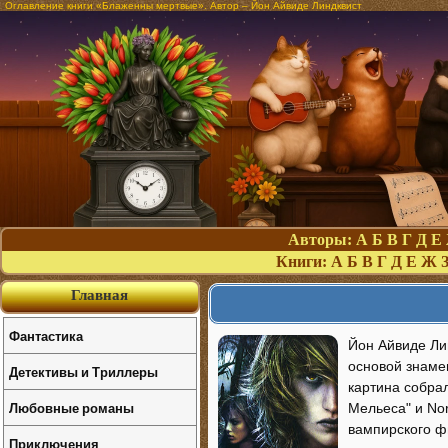
Оглавление книги «Блаженны мертвые». Автор – Йон Айвиде Линдквист
Авторы:
А
Б
В
Г
Д
Е
Книги:
А
Б
В
Г
Д
Е
Ж
Главная
Фантастика
Йон Айвиде Ли
основой знаме
Детективы и Триллеры
картина собрал
Любовные романы
Мельеса" и No
вампирского ф
Приключения