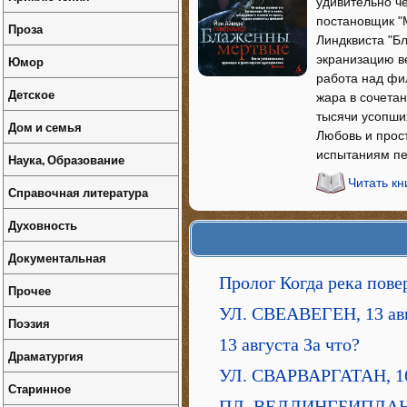
удивительно че
постановщик "
Проза
Линдквиста "Б
экранизацию в
Юмор
работа над фи
Детское
жара в сочета
тысячи усопши
Дом и семья
Любовь и прос
испытаниям пе
Наука, Образование
Читать к
Справочная литература
Духовность
Документальная
Пролог Когда река пове
Прочее
УЛ. СВЕАВЕГЕН, 13 авг
Поэзия
13 августа За что?
Драматургия
УЛ. СВАРВАРГАТАН, 1
Старинное
ПЛ. ВЕЛЛИНГБИПЛАН,