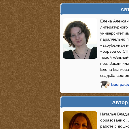
Авт
Елена Алексан
литературного
университет и
параллельно п
«зарубежная 
«борьба со СП
темой «Английс
нее. Закончил
Елена Бычкова
свадьба состоя
Биографи
Автор 
Наталья Влади
образованию. 
работе с дошк