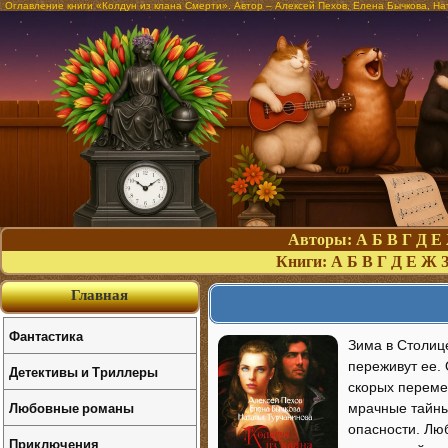
Оглавление книги «Колдун из клана Смерти». Автор – Алексей Пехов, Елена Бычкова, На
Авторы:
А
Б
В
Г
Д
Е
Книги:
А
Б
В
Г
Д
Е
Ж
Главная
Фантастика
Зима в Столице
переживут ее. 
Детективы и Триллеры
скорых переме
Любовные романы
мрачные тайны
опасности. Люб
Приключения