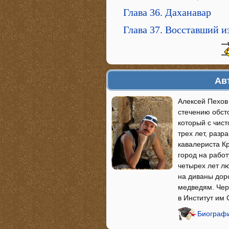
Глава 36. Даханавар
Глава 37. Восставший и
Ав
Алексей Пехов 
стечению обсто
который с чист
трех лет, разр
кавалериста К
город на работ
четырех лет л
на диваны доро
медведям. Чер
в Институт им
Биографи