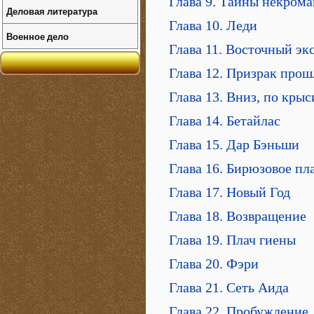
Глава 9. Тайны некрома
Деловая литература
Глава 10. Леди
Военное дело
Глава 11. Восточный эк
Глава 12. Призрак прош
Глава 13. Вниз, по кры
Глава 14. Бетайлас
Глава 15. Дар Бэньши
Глава 16. Бирюзовое пл
Глава 17. Новый Год
Глава 18. Возвращение
Глава 19. Плач гиены
Глава 20. Фэри
Глава 21. Сеть Аида
Глава 22. Пробуждение