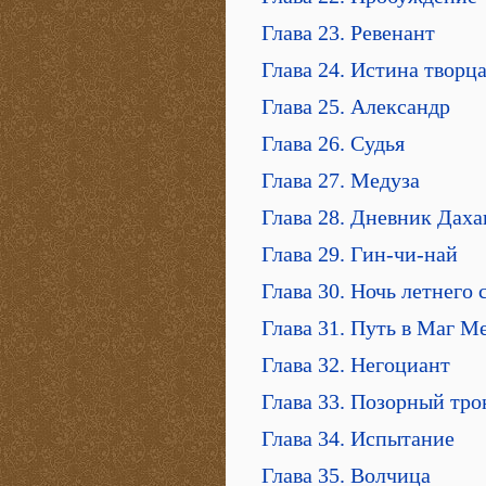
Глава 23. Ревенант
Глава 24. Истина творц
Глава 25. Александр
Глава 26. Судья
Глава 27. Медуза
Глава 28. Дневник Даха
Глава 29. Гин-чи-най
Глава 30. Ночь летнего
Глава 31. Путь в Маг М
Глава 32. Негоциант
Глава 33. Позорный тро
Глава 34. Испытание
Глава 35. Волчица