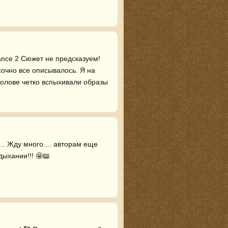
nce 2 Сюжет не предсказуем! 
сочно все описывалось. Я на 
голове четко вспыхивали образы 
... Жду много.... авторам еще 
ыхании!!! 🤩📖 