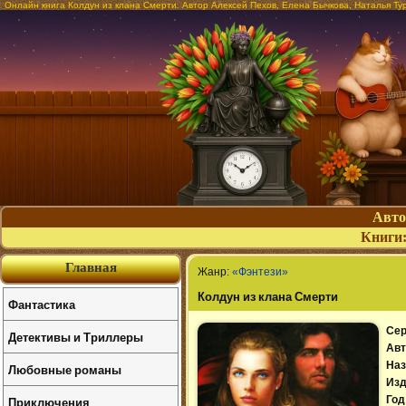
Онлайн книга Колдун из клана Смерти. Автор Алексей Пехов, Елена Бычкова, Наталья Ту
Авт
Книги
Главная
Жанр:
«Фэнтези»
Колдун из клана Смерти
Фантастика
Сер
Детективы и Триллеры
Авт
Наз
Любовные романы
Изд
Приключения
Год