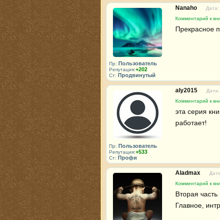
Nanaho
Дата:
Комментарий к кни
Прекрасное 
Пользователь
Пр:
+202
Репутация:
Продвинутый
Ст:
aly2015
Дата:
Комментарий к кни
эта серия кни
работает!
Пользователь
Пр:
+533
Репутация:
Профи
Ст:
Aladmax
Дата
Комментарий к кни
Вторая часть 
Главное, инт