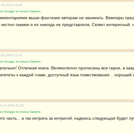
1.03.2024 20:18
ге Колдун из клана Смерти:
омментариями выше-фантазии авторам не занимать. Вампиры пред
у честно-такими я их никогда не представляла. Сюжет интересный, 
8.05.2020 11:24
ге Колдун из клана Смерти:
ательно! Отличная книга. Великолепно прописаны все герои, и каж
эпитеты к каждой главе, доступный язык повествования... хороший 
02.11.2018 21:52
ге Колдун из клана Смерти:
то часть... а так интрига за интригой, надеюсь следующая будет лу