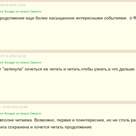
 29.05.2015 13:01
ге Колдун из клана Смерти:
продолжение еще более насыщенное интересными событиями. ☺️
 07.11.2014 12:28
ге Колдун из клана Смерти:
г "затянула" хочеться ее читать и читать,чтобы узнать,а что дальше
: 11.06.2014 21:08
ге Колдун из клана Смерти:
вполне читаема. Возможно, первая и поинтереснее, но не столь раз
рига сохранена и хочется читать продолжение.