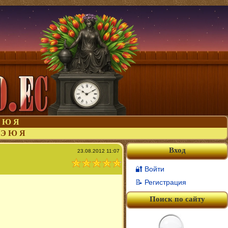
Ю
Я
Э
Ю
Я
Вход
23.08.2012 11:07
🔐 Войти
📝 Регистрация
Поиск по сайту