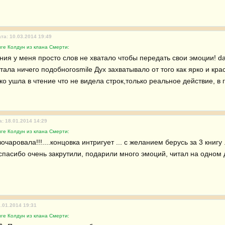
та: 10.03.2014 19:49
ге Колдун из клана Смерти:
ния у меня просто слов не хватало чтобы передать свои эмоции! da
тала ничего подобногоsmile Дух захватывало от того как ярко и кра
ко ушла в чтение что не видела строк,только реальное действие, в 
а: 18.01.2014 14:29
ге Колдун из клана Смерти:
очаровала!!!....концовка интригует ... с желанием берусь за 3 книгу 
спасибо очень закрутили, подарили много эмоций, читал на одном д
2.01.2014 19:31
ге Колдун из клана Смерти: