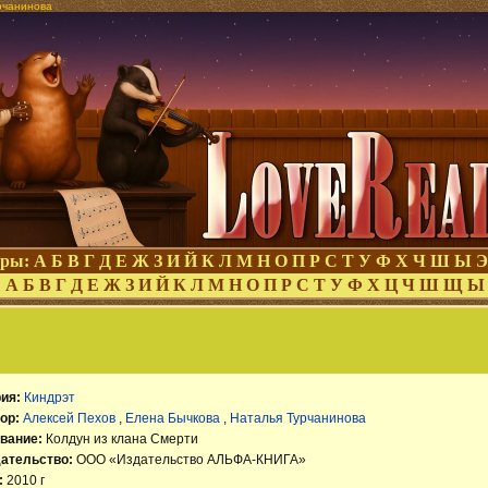
рчанинова
оры:
А
Б
В
Г
Д
Е
Ж
З
И
Й
К
Л
М
Н
О
П
Р
С
Т
У
Ф
Х
Ч
Ш
Ы
Э
:
А
Б
В
Г
Д
Е
Ж
З
И
Й
К
Л
М
Н
О
П
Р
С
Т
У
Ф
Х
Ц
Ч
Ш
Щ
Ы
ия:
Киндрэт
ор:
Алексей Пехов
,
Елена Бычкова
,
Наталья Турчанинова
вание:
Колдун из клана Смерти
ательство:
ООО «Издательство АЛЬФА-КНИГА»
:
2010 г