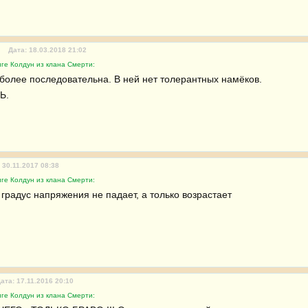
Дата: 18.03.2018 21:02
ге Колдун из клана Смерти:
более последовательна. В ней нет толерантных намёков. 

Ь.
 30.11.2017 08:38
ге Колдун из клана Смерти:
 градус напряжения не падает, а только возрастает
ата: 17.11.2016 20:10
ге Колдун из клана Смерти: