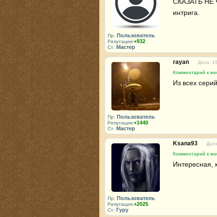
СКАЗАТЬ НЕ Ч
интрига.
Пользователь
Пр:
+932
Репутация:
Мастер
Ст:
rayan
Дата: 1
Комментарий к кни
Из всех сери
Пользователь
Пр:
+1440
Репутация:
Мастер
Ст:
Ksana93
Дата
Комментарий к кни
Интересная, 
Пользователь
Пр:
+2025
Репутация:
Гуру
Ст: