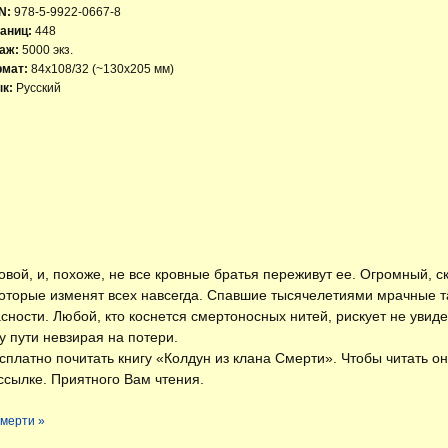
N:
978-5-9922-0667-8
аниц:
448
аж:
5000 экз.
рмат:
84x108/32 (~130х205 мм)
к:
Русский
вой, и, похоже, не все кровные братья переживут ее. Огромный, с
которые изменят всех навсегда. Спавшие тысячелетиями мрачные 
сности. Любой, кто коснется смертоносных нитей, рискует не увид
 пути невзирая на потери.
есплатно
почитать книгу «Колдун из клана Смерти»
. Чтобы читать о
ссылке. Приятного Вам чтения.
Смерти »