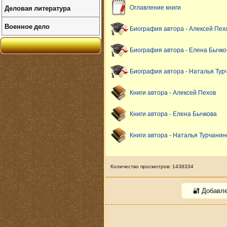
Деловая литература
Оглавление книги
Военное дело
Биография автора - Алексей Пех
Биография автора - Елена Бычко
Биография автора - Наталья Тур
Книги автора - Алексей Пехов
Книги автора - Елена Бычкова
Книги автора - Наталья Турчанин
Количество просмотров: 1438334
🔐 Добавл