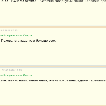
ЕГО , ТОЛЬКО БРАВО.!!! Отлично завернутый сюжет, написано пре
9.05.2016 07:45
ге Колдун из клана Смерти:
й Пехова, эта зацепила больше всех.
: 02.03.2016 12:15
ге Колдун из клана Смерти:
качественно написанная книга, очень понравилась,даже перечитыва