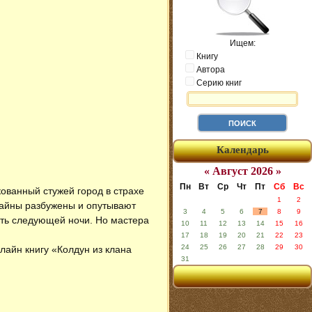
Ищем:
Книгу
Автора
Серию книг
Календарь
« Август 2026 »
Пн
Вт
Ср
Чт
Пт
Сб
Вс
кованный стужей город в страхе
1
2
тайны разбужены и опутывают
3
4
5
6
7
8
9
еть следующей ночи. Но мастера
10
11
12
13
14
15
16
17
18
19
20
21
22
23
24
25
26
27
28
29
30
нлайн книгу «Колдун из клана
31