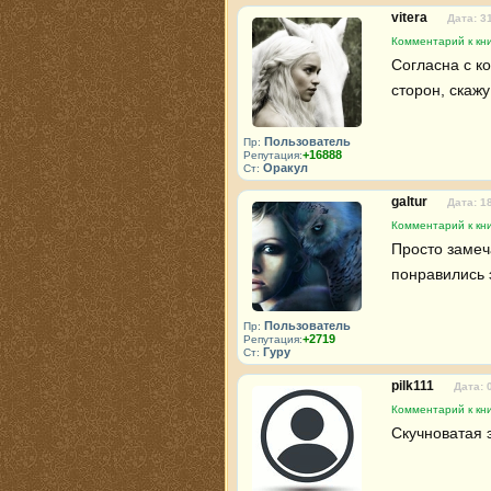
vitera
Дата: 3
Комментарий к кни
Согласна с к
сторон, скаж
Пользователь
Пр:
+16888
Репутация:
Оракул
Ст:
galtur
Дата: 1
Комментарий к кни
Просто замеч
понравились 
Пользователь
Пр:
+2719
Репутация:
Гуру
Ст:
pilk111
Дата: 
Комментарий к кни
Скучноватая э