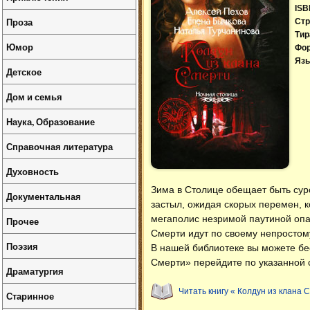
ISB
Проза
Стр
Тир
Юмор
Фо
Язы
Детское
Дом и семья
Наука, Образование
Справочная литература
Духовность
Зима в Столице обещает быть суро
Документальная
застыл, ожидая скорых перемен, 
мегаполис незримой паутиной опа
Прочее
Смерти идут по своему непростому
Поэзия
В нашей библиотеке вы можете б
Смерти» перейдите по указанной 
Драматургия
Читать книгу « Колдун из клана 
Старинное