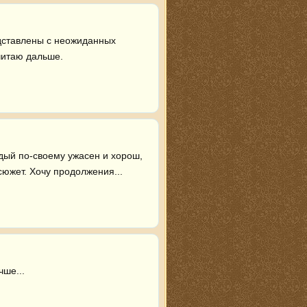
ставлены с неожиданных 
читаю дальше.
дый по-своему ужасен и хорош, 
сюжет. Хочу продолжения...
чше...