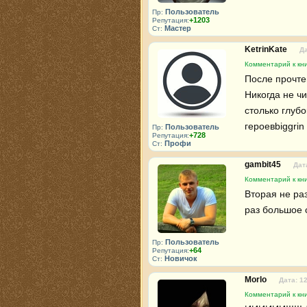
Пользователь
Пр:
+1203
Репутация:
Мастер
Ст:
KetrinKate
Да
Комментарий к кни
После прочте
Никогда не чи
столько глубо
героевbiggrin
Пользователь
Пр:
+728
Репутация:
Профи
Ст:
gambit45
Дат
Комментарий к кни
Вторая не раз
раз большое 
Пользователь
Пр:
+64
Репутация:
Новичок
Ст:
Morlo
Дата: 1
Комментарий к кни