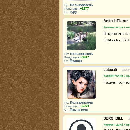
Пользователь
Пр:
+2277
Репутация:
Гуру
Ст:
AndreisFlatron
Комментарий к кни
Вторая книга 
Оценка - ПЯТ
Пользователь
Пр:
+8707
Репутация:
Мудрец
Ст:
autopati
Дата:
Комментарий к кни
Радуетто, что
Пользователь
Пр:
+5264
Репутация:
Мыслитель
Ст:
SERG_BILL
Д
Комментарий к кни