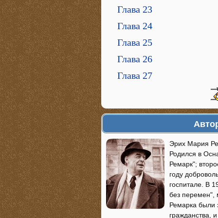
Глава 23
Глава 24
Глава 25
Глава 26
Глава 27
Автор
Эрих Мария Рем
Родился в Осн
Ремарк"; второ
году добровол
госпитале. В 
без перемен",
Ремарка были 
гражданства, и