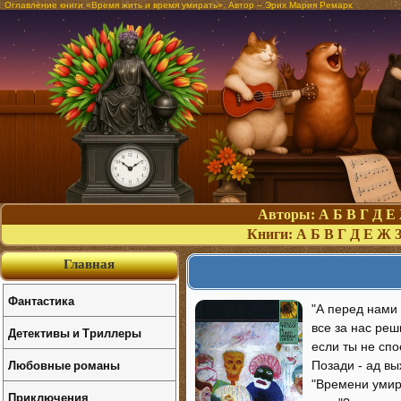
Оглавление книги «Время жить и время умирать». Автор – Эрих Мария Ремарк
Авторы:
А
Б
В
Г
Д
Е
Книги:
А
Б
В
Г
Д
Е
Ж
Главная
Фантастика
"А перед нами в
все за нас реш
Детективы и Триллеры
если ты не сп
Любовные романы
Позади - ад вы
"Времени умира
Приключения