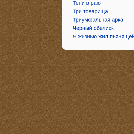
Тени в раю
Три товарища
Триумфальная арка
Черный обелиск
Я жизнью жил пьяняще