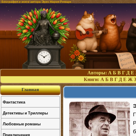
Биография и книги автора Эрих Мария Ремарк
Авторы:
А
Б
В
Г
Д
Е
Книги:
А
Б
В
Г
Д
Е
Ж
Главная
Фантастика
Детективы и Триллеры
Г
Р
Любовные романы
б
Приключения