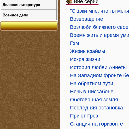
Вне серий
Деловая литература
"Скажи мне, что ты мен
Военное дело
Возвращение
Возлюби ближнего свое
Время жить и время ум
Гэм
Жизнь взаймы
Искра жизни
История любви Аннеты
На Западном фронте бе
На обратном пути
Ночь в Лиссабоне
Обетованная земля
Последняя остановка
Приют Грез
Станция на горизонте