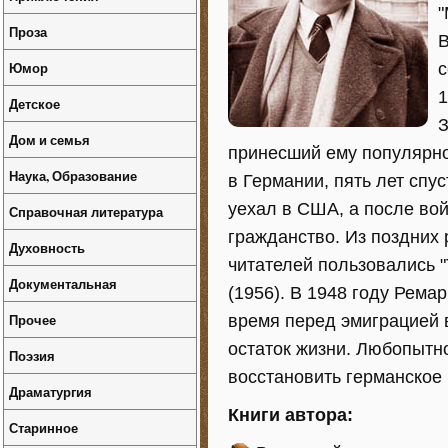
"
Проза
В
Юмор
с
1
Детское
З
Дом и семья
принесший ему популярно
Наука, Образование
в Германии, пять лет спу
уехал в США, а после вой
Справочная литература
гражданство. Из поздних
Духовность
читателей пользовались "
Документальная
(1956). В 1948 году Рема
Прочее
время перед эмиграцией в
остаток жизни. Любопытно
Поэзия
восстановить германское
Драматургия
Книги автора:
Старинное