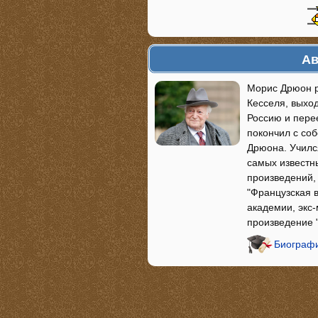
Ав
Морис Дрюон р
Кесселя, выход
Россию и пере
покончил с соб
Дрюона. Училс
самых известн
произведений, 
"Французская 
академии, экс-
произведение 
Биограф