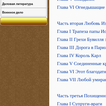
Деловая литература
Глава VI Огнедышащие
Военное дело
Часть вторая Любовь И
Глава I Трапеза папы И
Глава II Грехи Бувилля
Глава III Дорога в Пари
Глава IV Король Карл
Глава V Соединенные к
Глава VI Этот благодатн
Глава VII Любой умира
Часть третья Похищенн
Глава I Супруги-враги