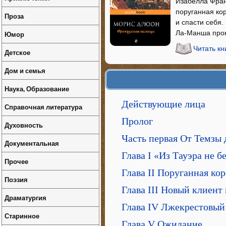
Изабелла Фран
поруганная ко
Проза
и спасти себя.
Ла-Манша прок
Юмор
Читать кн
Детское
Дом и семья
Наука, Образование
Действующие лица
Справочная литература
Пролог
Духовность
Часть первая От Темзы
Документальная
Глава I «Из Тауэра не бе
Прочее
Глава II Поруганная ко
Поэзия
Глава III Новый клиент
Драматургия
Глава IV Лжекрестовый
Старинное
Глава V Ожидание