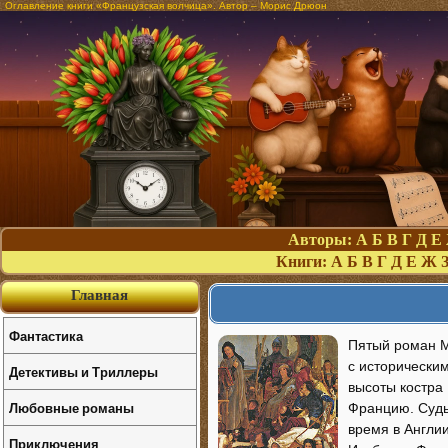
Оглавление книги «Французская волчица». Автор – Морис Дрюон
Авторы:
А
Б
В
Г
Д
Е
Книги:
А
Б
В
Г
Д
Е
Ж
Главная
Фантастика
Пятый роман М
с исторически
Детективы и Триллеры
высоты костра
Любовные романы
Францию. Судь
время в Англии
Приключения