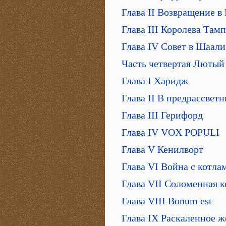
Глава II Возвращение в
Глава III Королева Там
Глава IV Совет в Шаали
Часть четвертая Лютый
Глава I Xаридж
Глава II В предрассветн
Глава III Герифорд
Глава IV VOX POPULI
Глава V Кенилворт
Глава VI Война с котла
Глава VII Соломенная к
Глава VIII Bonum est
Глава IX Раскаленное ж