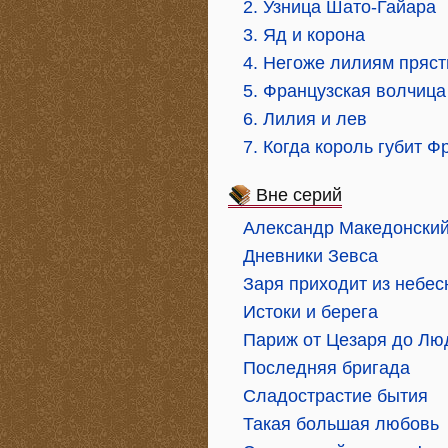
2. Узница Шато-Гайара
3. Яд и корона
4. Негоже лилиям пряст
5. Французская волчица
6. Лилия и лев
7. Когда король губит 
Вне серий
Александр Македонский,
Дневники Зевса
Заря приходит из небес
Истоки и берега
Париж от Цезаря до Люд
Последняя бригада
Сладострастие бытия
Такая большая любовь