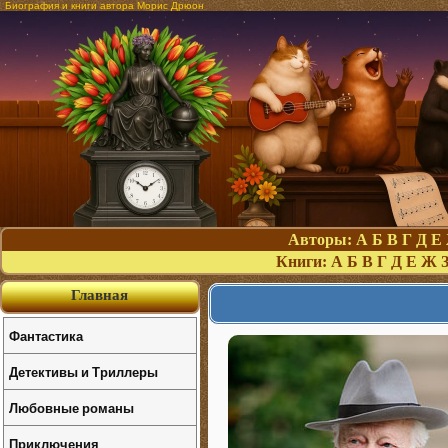
Биография и книги автора Морис Дрюон
Авторы:
А
Б
В
Г
Д
Е
Книги:
А
Б
В
Г
Д
Е
Ж
Главная
Фантастика
Детективы и Триллеры
Любовные романы
Приключения