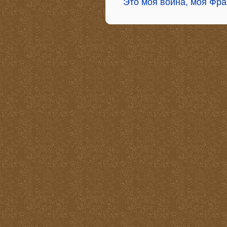
Это моя война, моя Фра