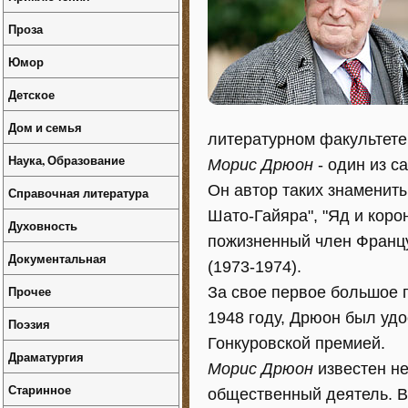
Проза
Юмор
Детское
Дом и семья
литературном факультете
Наука, Образование
Морис Дрюон
- один из с
Он автор таких знамениты
Справочная литература
Шато-Гайяра", "Яд и коро
Духовность
пожизненный член Францу
Документальная
(1973-1974).
Прочее
За свое первое большое 
1948 году, Дрюон был уд
Поэзия
Гонкуровской премией.
Драматургия
Морис Дрюон
известен не
Старинное
общественный деятель. В