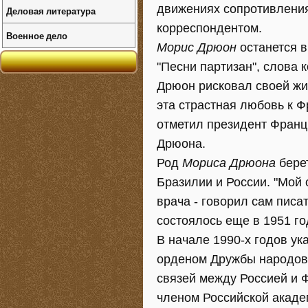
движениях сопротивления
Деловая литература
корреспондентом.
Военное дело
Морис Дрюон
останется в
"Песни партизан", слова 
Дрюон рисковал своей жи
эта страстная любовь к Ф
отметил президент Франц
Дрюона.
Род
Мориса Дрюона
берет
Бразилии и России. "Мой 
врача - говорил сам писа
состоялось еще в 1951 го
В начале 1990-х годов у
орденом Дружбы народов 
связей между Россией и 
членом Российской акаде