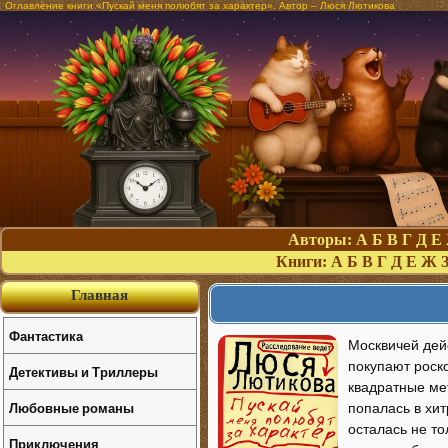
Оглавление книги «Пускай меня полюбят за характер». Автор – Люся Лютикова
Авторы:
А
Б
В
Г
Д
Е
Книги:
А
Б
В
Г
Д
Е
Ж
Главная
Фантастика
Москвичей дей
покупают роск
Детективы и Триллеры
квадратные ме
Любовные романы
попалась в хи
осталась не то
Приключения