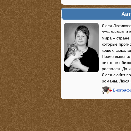
Авт
Люся Лютикова
отзывчивым и 
мира – стране
которые проги
кошек, шокола
Позже выяснил
никто не обижа
распался. Да 
Люся любит по
романы. Люся 
Биографи