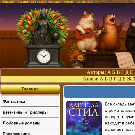
Оглавление книги «Все только хорошее». Автор – Даниэла Стил
Авторы:
А
Б
В
Г
Д
Е
Книги:
А
Б
В
Г
Д
Е
Ж
Главная
Фантастика
Все складывае
стремительная
Детективы и Триллеры
поворот неумол
Любовные романы
находит в себе
начинает новый
Приключения