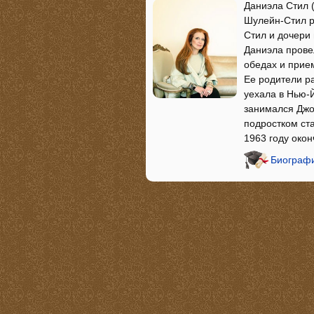
Даниэла Стил (
Шулейн-Стил р
Стил и дочери
Даниэла прове
обедах и прием
Ее родители ра
уехала в Нью-
занимался Джо
подростком ст
1963 году око
Биографи