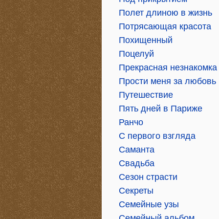
Полет длиною в жизнь
Потрясающая красота
Похищенный
Поцелуй
Прекрасная незнакомка
Прости меня за любовь
Путешествие
Пять дней в Париже
Ранчо
С первого взгляда
Саманта
Свадьба
Сезон страсти
Секреты
Семейные узы
Семейный альбом