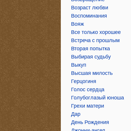
Возраст любви
Воспоминания
Вояж
Все только хорошее
Встреча с прошлым
Вторая попытка
Выбирая судьбу
Выкуп
Высшая милость
Герцогиня
Голос сердца
Голубоглазый юноша
Грехи матери
Дар
День Рождения
Джонни-ангел