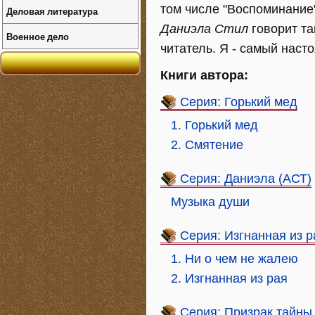
том числе "Воспоминание",
Деловая литература
Даниэла Стил
говорит та
Военное дело
читатель. Я - самый наст
Книги автора:
Серия: Горький мед
1. Горький мед
2. Смятение
Серия: Даниэла (АСТ)
Музыка души
Серия: Изгнанная из р
1. Ни о чем не жалею
2. Изгнанная из рая
Серия: Призрак тайны