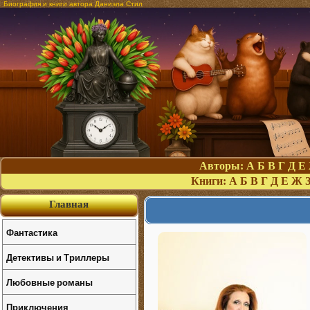
Биография и книги автора Даниэла Стил
Авторы:
А
Б
В
Г
Д
Е
Книги:
А
Б
В
Г
Д
Е
Ж
Главная
Фантастика
Детективы и Триллеры
Любовные романы
Приключения