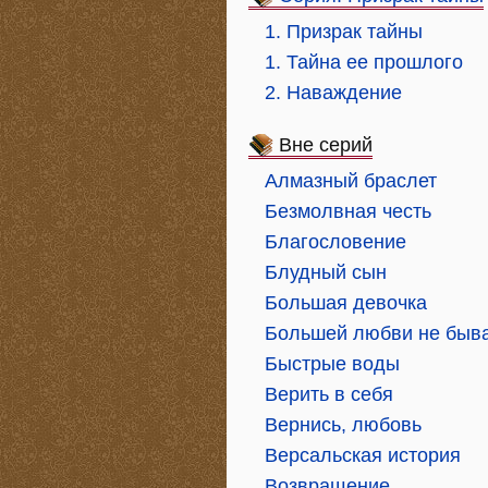
1. Призрак тайны
1. Тайна ее прошлого
2. Наваждение
Вне серий
Алмазный браслет
Безмолвная честь
Благословение
Блудный сын
Большая девочка
Большей любви не быв
Быстрые воды
Верить в себя
Вернись, любовь
Версальская история
Возвращение