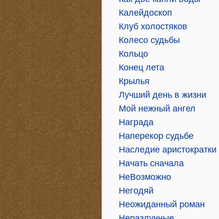
Калейдоскоп
Клуб холостяков
Колесо судьбы
Кольцо
Конец лета
Крылья
Лучший день в жизни
Мой нежный ангел
Награда
Наперекор судьбе
Наследие аристократки
Начать сначала
НеВозможно
Негодяй
Неожиданный роман
Неразлучные