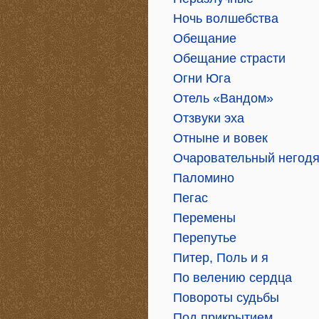
Ночь волшебства
Обещание
Обещание страсти
Огни Юга
Отель «Вандом»
Отзвуки эха
Отныне и вовек
Очаровательный негод
Паломино
Пегас
Перемены
Перепутье
Питер, Поль и я
По велению сердца
Повороты судьбы
Под прикрытием