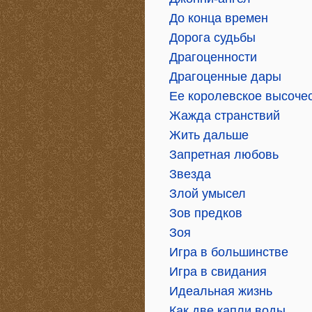
До конца времен
Дорога судьбы
Драгоценности
Драгоценные дары
Ее королевское высоче
Жажда странствий
Жить дальше
Запретная любовь
Звезда
Злой умысел
Зов предков
Зоя
Игра в большинстве
Игра в свидания
Идеальная жизнь
Как две капли воды