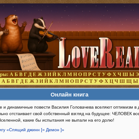
оры:
А
Б
В
Г
Д
Е
Ж
З
И
Й
К
Л
М
Н
О
П
Р
С
Т
У
Ф
Х
Ч
Ш
Ы
Э
:
А
Б
В
Г
Д
Е
Ж
З
И
Й
К
Л
М
Н
О
П
Р
С
Т
У
Ф
Х
Ц
Ч
Ш
Щ
Ы
Онлайн книга
 и динамичные повести Василия Головачева вселяют оптимизм в 
льно отстаивает свой собственный взгляд на будущее: ЧЕЛОВЕК вс
Вселенной, какие бы испытания не выпали на его долю!
игу «Спящий джинн [= Демон ]»