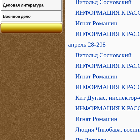
Витольд Сосновский
Деловая литература
ИНФОРМАЦИЯ К РАССЛ
Военное дело
Игнат Ромашин
ИНФОРМАЦИЯ К РАССЛЕ
апрель 28-208
Витольд Сосновский
ИНФОРМАЦИЯ К РАССЛЕ
Игнат Ромашин
ИНФОРМАЦИЯ К РАССЛЕ
Кит Дуглас, инспектор
ИНФОРМАЦИЯ К РАССЛ
Игнат Ромашин
Люция Чикобава, воен