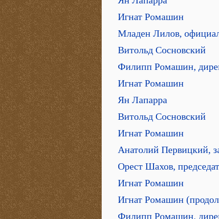
Ян Лапарра
Игнат Ромашин
Младен Лилов, официал
Витольд Сосновский
Филипп Ромашин, дире
Игнат Ромашин
Ян Лапарра
Витольд Cосновский
Игнат Ромашин
Анатолий Первицкий, з
Орест Шахов, председа
Игнат Ромашин
Игнат Ромашин (продо
Филипп Ромашин, дире