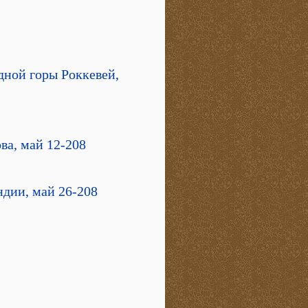
ой горы Роккевей,
, май 12-208
ии, май 26-208