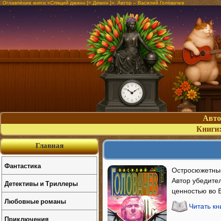
Оглавление книги «Спящий джинн [= Демон ]». Автор – Василий Головачев
Авт
Книги
Главная
Фантастика
Остросюжетные
Автор убедите
Детективы и Триллеры
ценностью во 
Любовные романы
Читать кн
Приключения