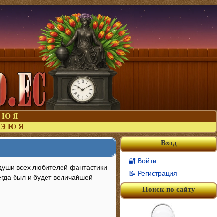
Ю
Я
Э
Ю
Я
Вход
🔐 Войти
души всех любителей фантастики.
📝 Регистрация
егда был и будет величайшей
Поиск по сайту