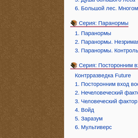
6. Большой лес. Много
Серия: Паранормы
1. Паранормы
2. Паранормы. Незрима
3. Паранормы. Контроль
Серия: Посторонним 
Контрразведка Future
1. Посторонним вход в
2. Нечеловеческий факт
3. Человеческий фактор
4. Войд
5. Заразум
6. Мультиверс