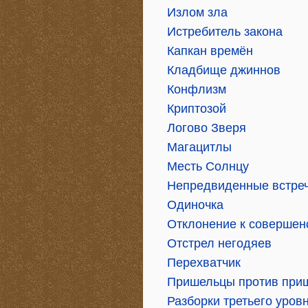
Излом зла
Истребитель закона
Капкан времён
Кладбище джиннов
Конфлизм
Криптозой
Логово Зверя
Магацитлы
Месть Солнцу
Непредвиденные встре
Одиночка
Отклонение к совершен
Отстрел негодяев
Перехватчик
Пришельцы против при
Разборки третьего уров