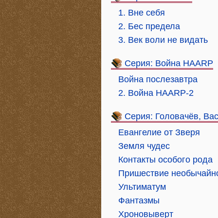
1. Вне себя
2. Бес предела
3. Век воли не видать
Серия: Война HAARP
Война послезавтра
2. Война HAARP-2
Серия: Головачёв, Ва
Евангелие от Зверя
Земля чудес
Контакты особого рода
Пришествие необычайн
Ультиматум
Фантазмы
Хроновыверт