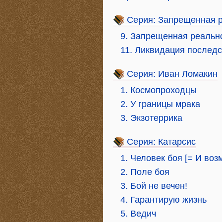
Серия: Запрещенная 
9. Запрещенная реально
11. Ликвидация последс
Серия: Иван Ломакин
1. Космопроходцы
2. У границы мрака
3. Экзотеррика
Серия: Катарсис
1. Человек боя [= И воз
2. Поле боя
3. Бой не вечен!
4. Гарантирую жизнь
5. Ведич