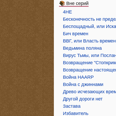
Вне серий
4НЕ
Бесконечность не преде
Беспощадный, или Иска
Бич времен
ВВГ, или Власть време
Ведьмина поляна
Вирус Тьмы, или Послан
Возвращение "Стопкрим
Возвращение настояще
Война HAАRP
Война с джиннами
Древо исчезающих вре
Другой дороги нет
Застава
Избавитель