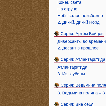
Конец света
На струне
Небывалое неизбежно
2. Дикий, дикий Норд
Серия: Артём Бойцов
Диверсанты во времени
2. Десант в прошлое
Серия: Атлантарктида
Атлантарктида
3. Из глубины
Серия: Ведьмина пол
3. Ведьмина поляна – 3
Серия: Вне себя