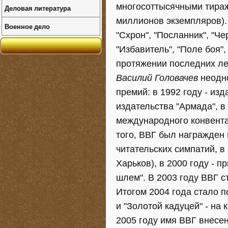
многосоттысячными тираж
Деловая литература
миллионов экземпляров). 
Военное дело
"Схрон", "Посланник", "Че
"Избавитель", "Поле боя",
протяжении последних ле
Василий Головачев
неодно
премий: в 1992 году - изд
издательства "Армада", в
международного конвента 
того, ВВГ был награжден п
читательских симпатий, в 
Харьков), в 2000 году - 
шлем". В 2003 году ВВГ 
Итогом 2004 года стало п
и "Золотой кадуцей" - на 
2005 году имя ВВГ внесен