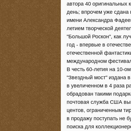
автора 40 оригинальных 
день; впрочем уже сдана 
имени Александра Фадеев
летием творческой деятел
"Большой Роскон", как л
год - впервые в отечеств
отечественной фантастики
международном фестивале
В честь 60-летия на 10-
"Звездный мост" издана в
в увеличенном в 4 раза р
обрадован такими подарк
почтовая служба США вып
центов, ограниченным ти
в продажу поступать не б
поиска для коллекционеро