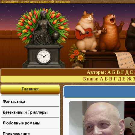
Биография и книги автора Василий Головачев
Авторы:
А
Б
В
Г
Д
Е
Книги:
А
Б
В
Г
Д
Е
Ж
Главная
Фантастика
Детективы и Триллеры
Любовные романы
Приключения