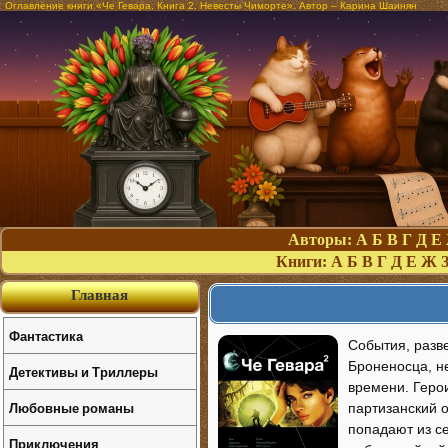
Оглавление книги «Че Гевара. Книга 2. Невесты Чиморте». Автор – Карина Шаинян
Авторы:
А
Б
В
Г
Д
Е
Книги:
А
Б
В
Г
Д
Е
Ж
Главная
Фантастика
События, разв
Броненосца, не
Детективы и Триллеры
времени. Геро
Любовные романы
партизанский 
попадают из с
Приключения