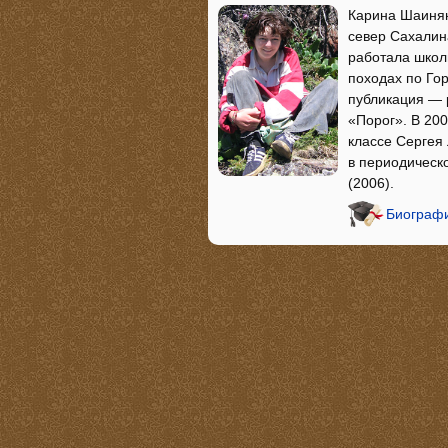
Карина Шаинян
север Сахалин
работала школ
походах по Го
публикация — 
«Порог». В 20
классе Сергея
в периодическ
(2006).
Биографи