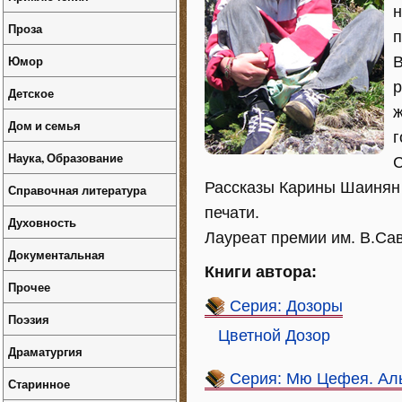
н
Проза
п
Юмор
В
р
Детское
ж
Дом и семья
г
Наука, Образование
С
Рассказы Карины Шаинян 
Справочная литература
печати.
Духовность
Лауреат премии им. В.Сав
Документальная
Книги автора:
Прочее
Серия: Дозоры
Поэзия
Цветной Дозор
Драматургия
Серия: Мю Цефея. Ал
Старинное