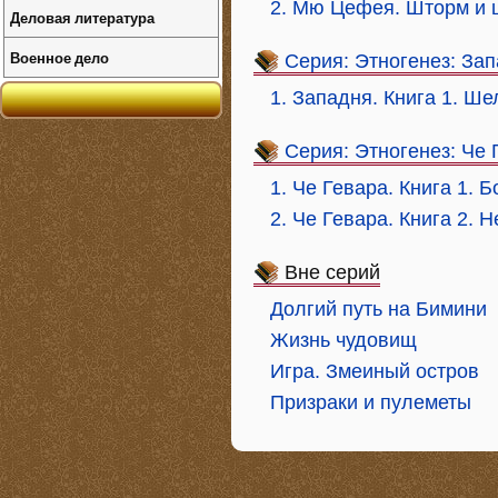
2. Мю Цефея. Шторм и 
Деловая литература
Военное дело
Серия: Этногенез: За
1. Западня. Книга 1. Ш
Серия: Этногенез: Че 
1. Че Гевара. Книга 1.
2. Че Гевара. Книга 2. 
Вне серий
Долгий путь на Бимини
Жизнь чудовищ
Игра. Змеиный остров
Призраки и пулеметы