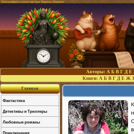
Биография и книги автора Карина Шаинян
Авторы:
А
Б
В
Г
Д
Е
Книги:
А
Б
В
Г
Д
Е
Ж
Главная
Фантастика
К
Детективы и Триллеры
н
О
Любовные романы
в
Приключения