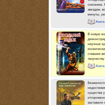
союзника. 
звездам, в
минуты, уж
Книга
В новую кн
демонстри
научные ид
космически
ставшее ви
творчеству
Книга
Безжалост
недостижим
существа 
отгороженн
заставило 