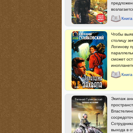
предложен
возлагаетс
Книга
Чтобы выяв
столицу зе
Логинову п
параллельн
сможет ос
инопланетн
Книга
Экипаж ани
пространст
Властелино
сосредоточ
Сотрудника
выхода в о