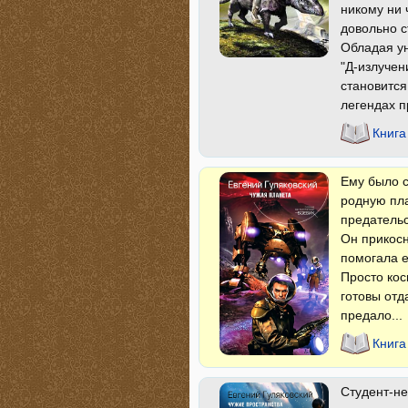
никому ни 
довольно с
Обладая у
"Д-излучен
становится
легендах п
Книга
Ему было с
родную пл
предательс
Он прикосн
помогала е
Просто кос
готовы отд
предало...
Книга
Студент-не