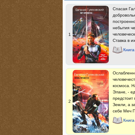
Спасая Гал
добровольн
построенно
небытия че
человеческ
1
Ставка в и
Книга
Ослабленн
человечест
космоса. Н
Элане, - е
предстоит 
2
Земли, а з
себе Меч П
Книга