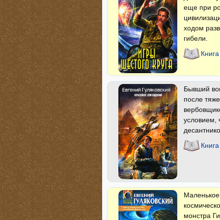
еще при р
цивилизаци
ходом разв
гибели.
Книга
Бывший вои
после тяже
вербовщико
условием, 
десантнико
Книга
Маленькое 
космическо
монстра Ги