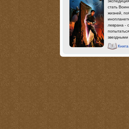
экспедиция
стать Воин
жизней, по
инопланетн
леврана - 
попытатьс
звездными
Книга