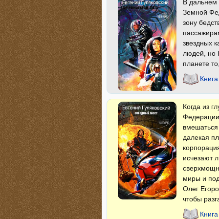
В дальнем
Земной Фе
зону бедст
пассажирам
звездных к
людей, но 
планете то
Книга
Когда из г
Федерации
вмешаться 
далекая пл
корпорация
исчезают л
сверхмощн
миры и по
Олег Егоро
чтобы разг
Книга