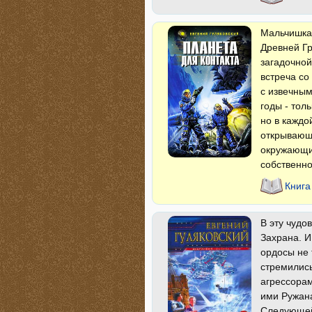
Мальчишка-
Древней Гр
загадочной
встреча со
с извечным
годы - тол
но в каждо
открывающ
окружающий
собственно
Книга
В эту чудо
Захрана. И
ордосы не 
стремились
агрессорам
ими Ружана
Следующей