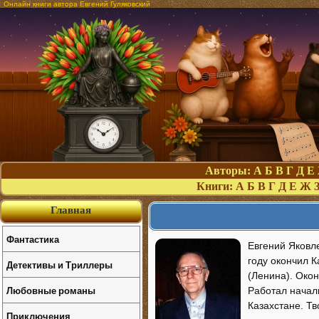
Онлайн книги автора Евгений Гуляковский
Авторы:
А
Б
В
Г
Д
Е
Книги:
А
Б
В
Г
Д
Е
Ж
Главная
Фантастика
Евгений Яковле
году окончил К
Детективы и Триллеры
(Ленина). Окон
Любовные романы
Работал начал
Казахстане. Тв
Приключения