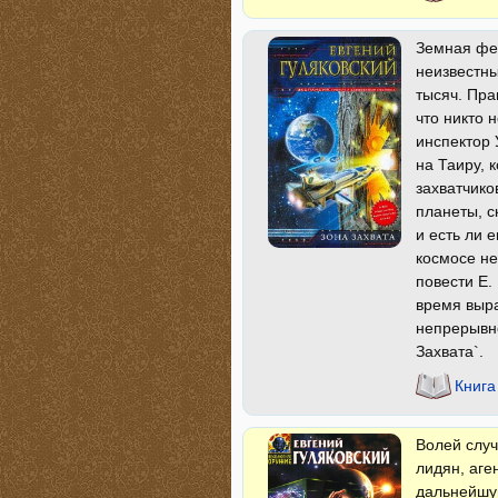
Земная фед
неизвестны
тысяч. Пра
что никто 
инспектор 
на Таиру, 
захватчико
планеты, с
и есть ли 
космосе не
повести Е.
время выра
непрерывно
Захвата`.
Книга
Волей случ
лидян, аге
дальнейшую