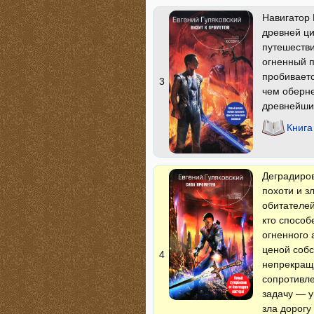
Навигатор 
древней ци
путешестви
огненный п
пробиваетс
3
чем оберне
древнейши
Книга
Деградиров
похоти и з
обитателей
кто способ
огненного 
ценой собс
4
непрекращ
сопротивле
задачу — у
зла дорог