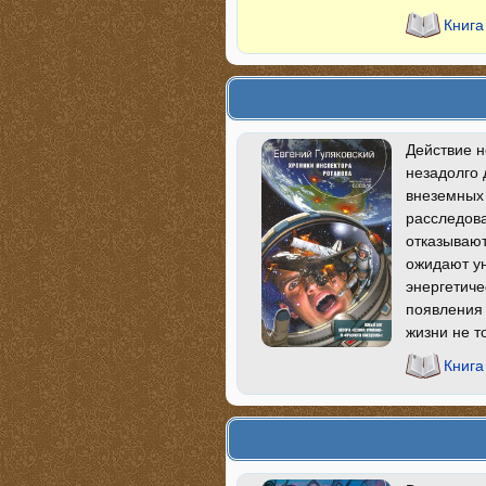
Книга
Действие н
незадолго 
внеземных 
расследова
отказывают
ожидают у
энергетиче
появления 
жизни не т
Книга