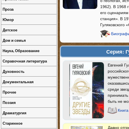
о геологах, и
1962). В 1968 
Проза
его сценариям
станция». В 1
Юмор
Гуляковского 
Детское
Биографи
Дом и семья
Наука, Образование
Серия: Г
Справочная литература
Евгений Гу
Духовность
российског
мужествен
Документальная
оказавшись
среди звез
Прочее
принимать 
быть не мо
Поэзия
Книга
Драматургия
Старинное
Давно отг