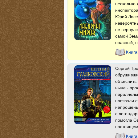
несколько 
инспектора
Юрий Лосе
невероятны
не вернулс
самой Земл
опасный, н
Книга
Сергей Тро
обрушившие
объяснить
ныне - про
параллельн
навязали е
непрошеных
с легенда
помогла Се
настоящему
Книга