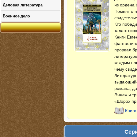
Деловая литература
из ордена 
Помнят о 
Военное дело
свидетельс
Кто победи
талантлива
Книги Евге
фантастиче
прорвал бр
литературе
каждым нов
чему свиде
Литературн
выдающийся
романа, да
Энне» и тр
«Шорох пр
Книга
Сери