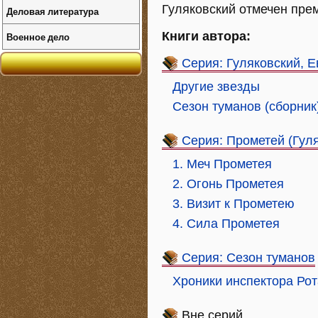
Гуляковский отмечен прем
Деловая литература
Книги автора:
Военное дело
Серия: Гуляковский, Е
Другие звезды
Сезон туманов (сборник
Серия: Прометей (Гул
1. Меч Прометея
2. Огонь Прометея
3. Визит к Прометею
4. Сила Прометея
Серия: Сезон туманов
Хроники инспектора Ро
Вне серий