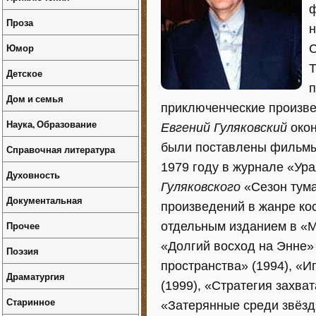
ф
Проза
н
Юмор
С
Т
Детское
п
Дом и семья
приключенческие произвед
Наука, Образование
Евгений Гуляковский
окон
были поставлены фильмы 
Справочная литература
1979 году в журнале «Ур
Духовность
Гуляковского
«Сезон тума
Документальная
произведений в жанре ко
Прочее
отдельным изданием в «М
«Долгий восход на Энне» 
Поэзия
пространства» (1994), «И
Драматургия
(1999), «Стратегия захва
Старинное
«Затерянные среди звёзд»