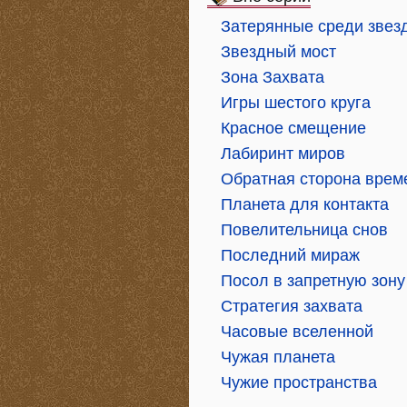
Затерянные среди звез
Звездный мост
Зона Захвата
Игры шестого круга
Красное смещение
Лабиринт миров
Обратная сторона врем
Планета для контакта
Повелительница снов
Последний мираж
Посол в запретную зону
Стратегия захвата
Часовые вселенной
Чужая планета
Чужие пространства