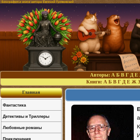
Биография и книги автора Евгений Гуляковский
Авторы:
А
Б
В
Г
Д
Е
Книги:
А
Б
В
Г
Д
Е
Ж
Главная
Фантастика
Детективы и Триллеры
а
К
Любовные романы
И
Приключения