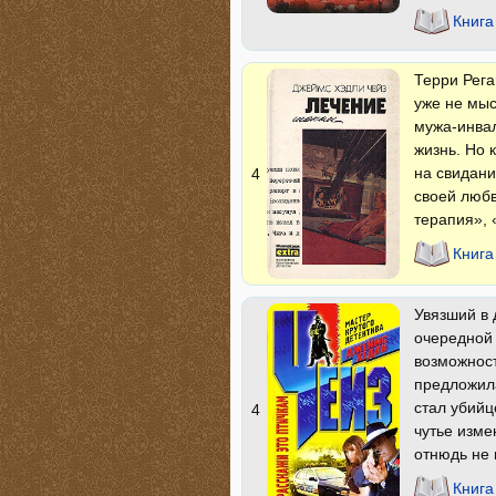
Книга
Терри Рега
уже не мыс
мужа-инвал
жизнь. Но 
на свидани
4
своей любв
терапия», 
Книга
Увязший в 
очередной 
возможност
предложила
стал убийц
4
чутье изме
отнюдь не 
Книга