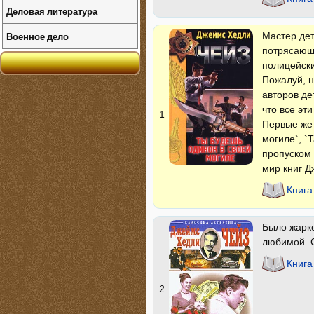
Деловая литература
Военное дело
Мастер дет
потрясающи
полицейски
Пожалуй, н
авторов де
что все эт
1
Первые же 
могиле`, `
пропуском 
мир книг Д
Книга
Было жарко
любимой. С
Книга
2