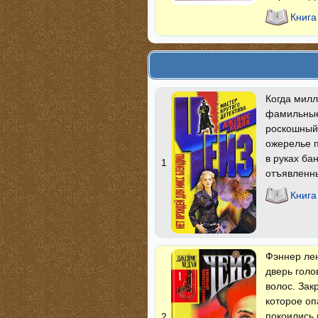
Книга
Когда мил
фамильные 
роскошный
ожерелье 
в руках ба
1
отъявленны
Книга
Фэннер лен
дверь голо
волос. Зак
которое оп
покоились 
2