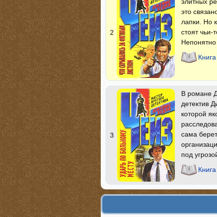
элитных ре
это связан
лапки. Но 
стоят чьи-
2
Непонятно 
Книга
В романе Д
детектив Д
которой як
расследова
сама берет
3
организаци
под угрозой
Книга