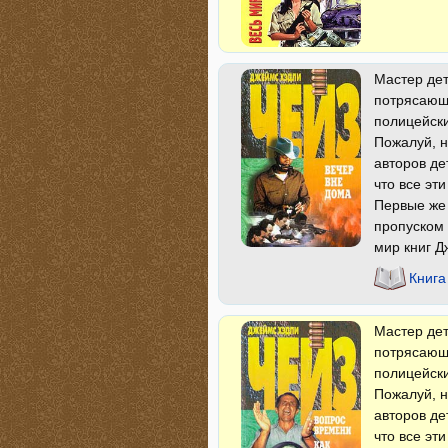
Мастер дет
потрясающи
полицейски
Пожалуй, н
авторов де
что все эт
Первые же
пропуском 
мир книг Д
Книга
Мастер дет
потрясающи
полицейски
Пожалуй, н
авторов де
что все эт