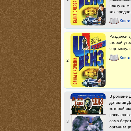
плату за м
как предп
Книга
Раздался з
второй утр
чертыхнулс
Книга
2
В романе Д
детектив Д
которой як
расследова
сама берет
3
организаци