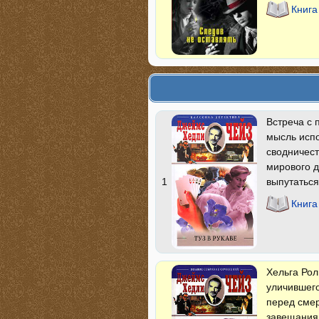
Книга
Встреча с
мысль испо
сводничест
мирового д
выпутаться
1
Книга
Хельга Рол
уличившего
перед сме
завещания,