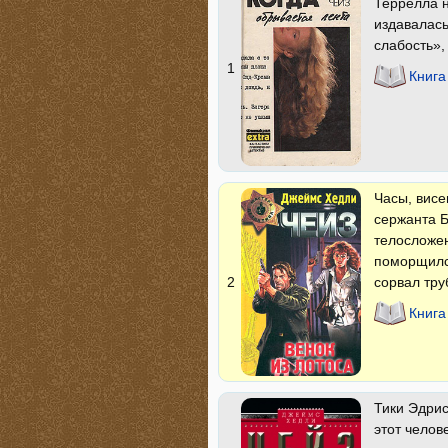
Террелла н
издавалась
слабость»,
1
Книга
Часы, висе
сержанта Б
телосложе
поморщился
сорвал труб
2
Книга
Тики Эдрис
этот челов