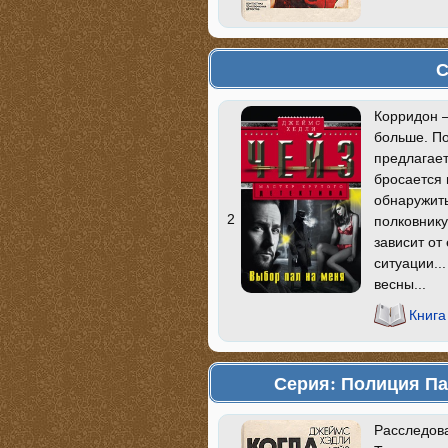
С
Корридон —
больше. По
предлагает
бросается 
обнаружить
2
полковнику
зависит от
ситуации..
весны...
Книга
Серия: Полиция Па
Расследова