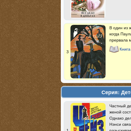
В один из 
когда Паул
прервала м
Книга
3
Серия: Дет
Частный де
женой сост
Однако дел
Нэнси связ
разыскивае
1