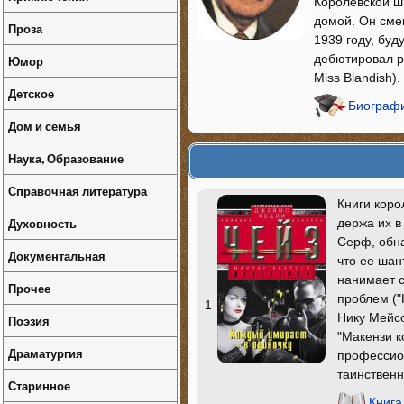
Королевской шк
домой. Он сме
Проза
1939 году, буд
дебютировал р
Юмор
Miss Blandish
Детское
Биографи
Дом и семья
Наука, Образование
Справочная литература
Книги коро
Духовность
держа их в
Серф, обна
Документальная
что ее шан
нанимает 
Прочее
проблем ("
1
Нику Мейсо
Поэзия
"Макензи 
Драматургия
профессион
таинственн
Старинное
Книга