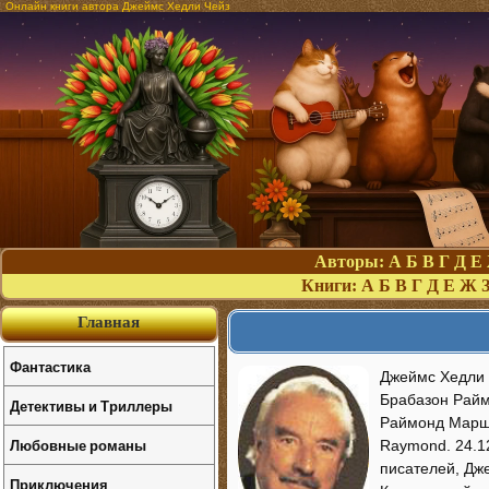
Онлайн книги автора Джеймс Хедли Чейз
Авторы:
А
Б
В
Г
Д
Е
Книги:
А
Б
В
Г
Д
Е
Ж
Главная
Фантастика
Джеймс Хедли 
Брабазон Райм
Детективы и Триллеры
Раймонд Марша
Любовные романы
Raymond. 24.1
писателей, Дж
Приключения