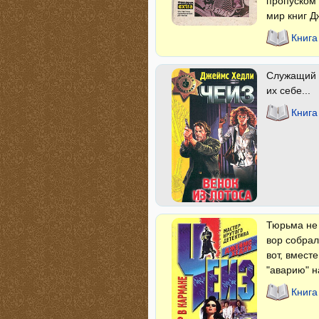
пропуском 
мир книг Д
Книга
Служащий 
их себе...
Книга
Тюрьма не 
вор собрал
вот, вмест
"аварию" н
Книга