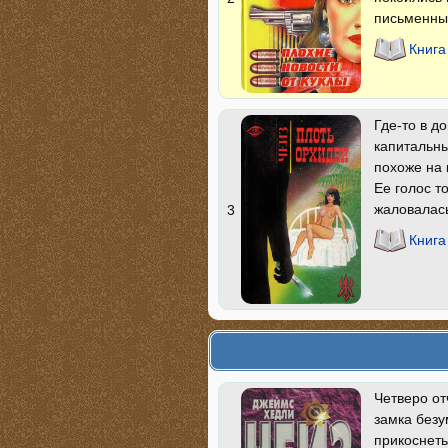
письменны
Книга
Где-то в д
капитальны
похоже на 
Ее голос т
жаловалась
3
Книга
Четверо от
замка безу
прикоснеть