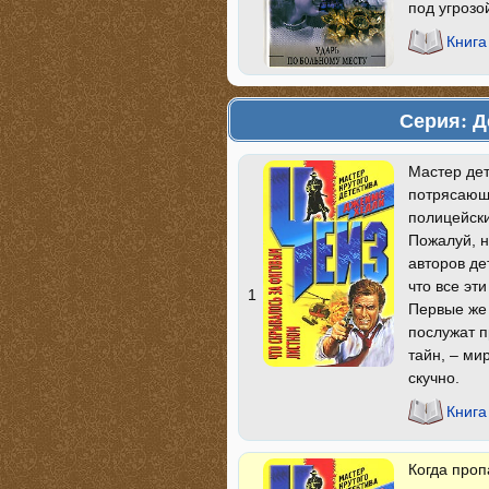
под угрозой
Книга
Серия: Д
Мастер дет
потрясающи
полицейски
Пожалуй, н
авторов де
что все эт
1
Первые же
послужат 
тайн, – ми
скучно.
Книга
Когда про