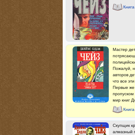
Книга
Мастер дет
потрясающи
полицейски
Пожалуй, н
авторов де
что все эт
Первые же
пропуском 
мир книг Д
Книга
Скупщик к
алмазный п