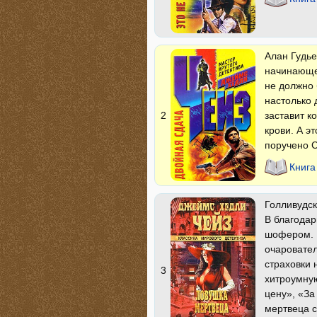
Алан Гудье
начинающей
не должно 
настолько 
заставит к
2
крови. А э
поручено С
Книга
Голливудск
В благодар
шофером. Ч
очаровате
страховки 
3
хитроумную
цену», «За
мертвеца с