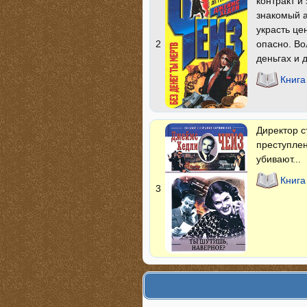
контракт и 
знакомый а
украсть це
2
опасно. Во
деньгах и 
Книга
Директор с
преступлен
убивают...
Книга
3