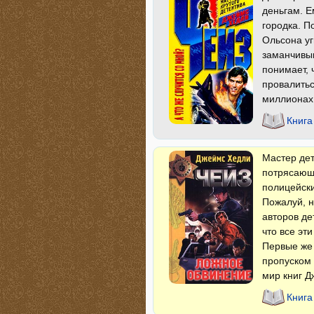
деньгам. Е
городка. П
Ольсона уг
заманчивы
понимает, 
провалитьс
миллионах 
Книга
Мастер дет
потрясающи
полицейски
Пожалуй, н
авторов де
что все эт
Первые же
пропуском 
мир книг Д
Книга