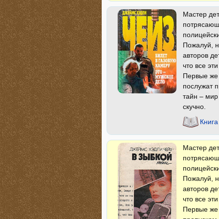
Мастер дет
потрясающи
полицейски
Пожалуй, н
авторов де
что все эт
Первые же 
послужат 
тайн – мир
скучно.
Книга
Мастер дет
потрясающи
полицейски
Пожалуй, н
авторов де
что все эт
Первые же 