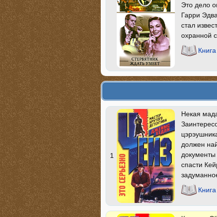
Это дело о
Гарри Эдва
стал извес
охранной 
Книга
Некая мада
Заинтерес
цэрэушника
должен най
документы 
1
спасти Кей
задуманное
Книга