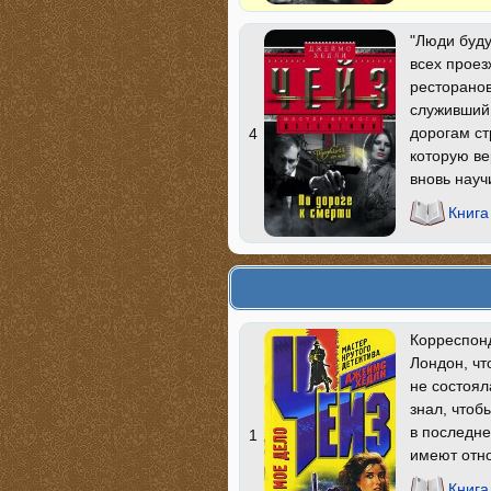
"Люди буду
всех прое
ресторанов
служивший 
дорогам ст
4
которую ве
вновь науч
Книга
Корреспонд
Лондон, чт
не состоял
знал, чтоб
в последне
1
имеют отно
Книга