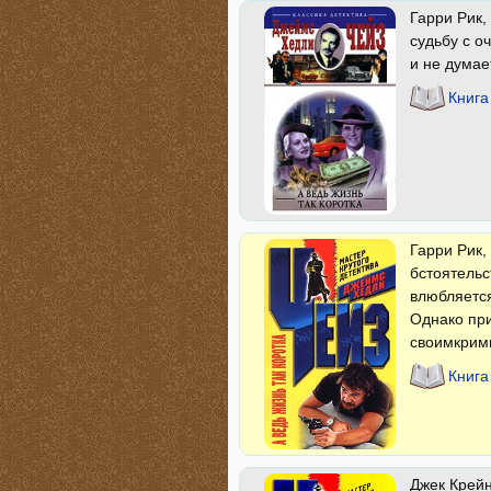
Гарри Рик,
судьбу с о
и не думае
Книга
Гарри Рик,
бстоятельс
влюбляется
Однако при
своимкри
Книга
Джек Крейн