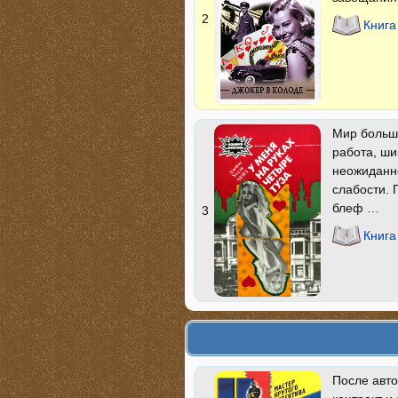
2
Книга
Мир больши
работа, ши
неожиданно
слабости. 
блеф …
3
Книга
После авто