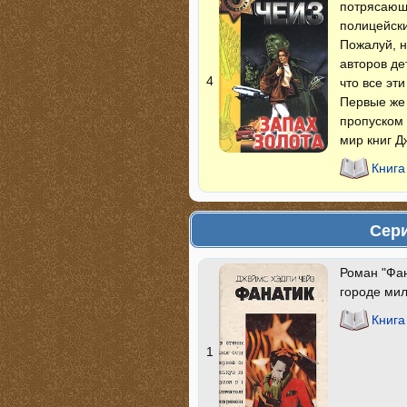
потрясающи
полицейски
Пожалуй, н
авторов де
4
что все эт
Первые же
пропуском 
мир книг Д
Книга
Сери
Роман "Фан
городе ми
Книга
1