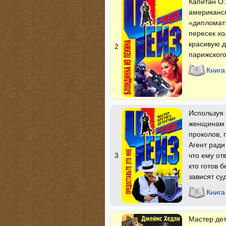
Капитан О'
американск
«дипломат»
пересек хо
красивую д
2
парижского
Книга
Используя 
женщинам и
проколов, 
Агент ради
что ему от
3
кто готов 
зависят су
Книга
Мастер дет