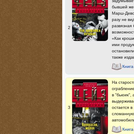
задумывает
бывшей же
Марш-Девон
разу не ви
развязная 
2
возможност
«Как кроши
ими проду
остановили
также изда
Книга
На старост
ограбление
в "бьюик",
выдерживае
остается в
3
сломанную 
автомобиль
Книга