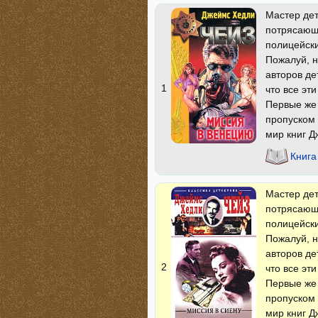
Мастер дет
потрясающи
полицейски
Пожалуй, н
авторов де
1
что все эт
Первые же
пропуском 
мир книг Д
Книга
Мастер дет
потрясающи
полицейски
Пожалуй, н
авторов де
2
что все эт
Первые же
пропуском 
мир книг Д