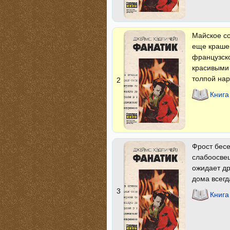
Майское с
еще краше.
французско
красивыми 
толпой нар
2
Книга
Фрост бесе
слабоосвещ
ожидает др
дома всегд
3
Книга