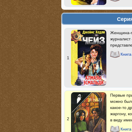
Серия
Женщина-п
журналист 
представле
Книга
1
Первые при
можно был
какое-то д
жаргону, к
2
в виду име
Книга