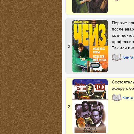
Первые при
после авар
хотя докто
профессион
2
Так или ин
Книга
Состоятел
аферу с бр
Книга
2