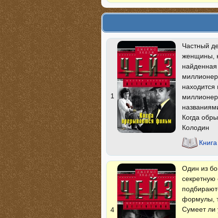
Частный де
женщины, к
найденная 
миллионера
находится 
1
миллионера
названиями
Когда обры
Колодин
Книга
Один из бо
секретную 
подбираютс
формулы, т
Сумеет ли 
4