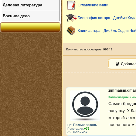
Деловая литература
Оглавление книги
Военное дело
Биография автора - Джеймс Хед
Книги автора - Джеймс Хедли Че
Количество просмотров: 99343
🔐 Добавл
zimmaism.gmai
Комментарий к кни
Самая бредов
ловушку. У К
который легко
после него м
Пользователь
Пр:
+83
Репутация:
Новичок
Ст: