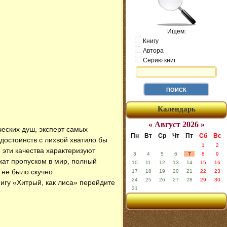
Ищем:
Книгу
Автора
Серию книг
Календарь
« Август 2026 »
еских душ, эксперт самых
Пн
Вт
Ср
Чт
Пт
Сб
Вс
достоинств с лихвой хватило бы
1
2
 эти качества характеризуют
3
4
5
6
7
8
9
жат пропуском в мир, полный
10
11
12
13
14
15
16
не было скучно.
17
18
19
20
21
22
23
24
25
26
27
28
29
30
нигу «Хитрый, как лиса» перейдите
31