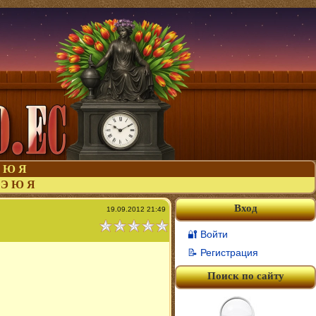
Ю
Я
Э
Ю
Я
Вход
19.09.2012 21:49
🔐 Войти
📝 Регистрация
Поиск по сайту