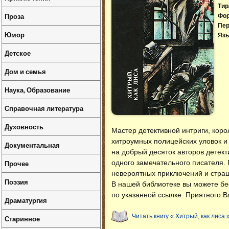
Тир
Проза
Фо
Пер
Юмор
Язы
Детское
Дом и семья
Наука, Образование
Справочная литература
Духовность
Мастер детективной интриги, кор
хитроумных полицейских уловок и 
Документальная
на добрый десяток авторов детект
Прочее
одного замечательного писателя.
невероятных приключений и страш
Поэзия
В нашей библиотеке вы можете б
по указанной ссылке. Приятного В
Драматургия
Читать книгу « Хитрый, как лиса 
Старинное