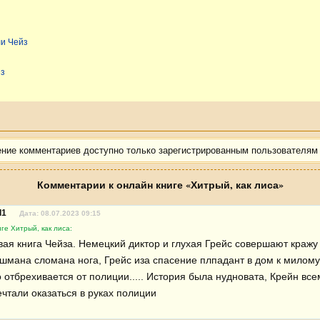
ли Чейз
йз
ение комментариев доступно только зарегистрированным пользователям
Комментарии к онлайн книге «Хитрый, как лиса»
l1
Дата: 08.07.2023 09:15
ге Хитрый, как лиса:
ая книга Чейза. Немецкий диктор и глухая Грейс совершают кражу и
ашмана сломана нога, Грейс иза спасение плпадант в дом к милом
 отбрехивается от полиции..... История была нудновата, Крейн все
ечтали оказаться в руках полиции