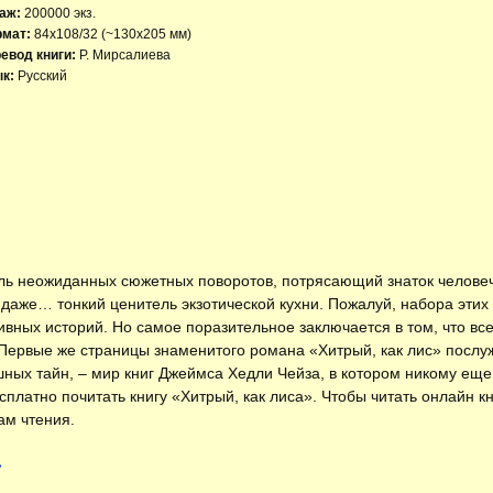
аж:
200000 экз.
рмат:
84x108/32 (~130х205 мм)
евод книги:
Р. Мирсалиева
к:
Русский
оль неожиданных сюжетных поворотов, потрясающий знаток человеч
даже… тонкий ценитель экзотической кухни. Пожалуй, набора этих 
ивных историй. Но самое поразительное заключается в том, что все
 Первые же страницы знаменитого романа «Хитрый, как лис» послу
ных тайн, – мир книг Джеймса Хедли Чейза, в котором никому еще 
есплатно
почитать книгу «Хитрый, как лиса»
. Чтобы читать онлайн к
ам чтения.
»