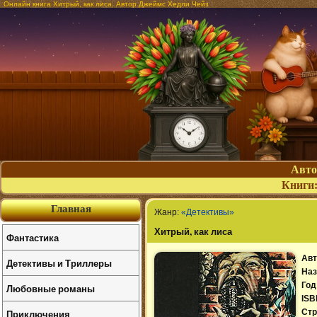
Онлайн книга Хитрый, как лиса. Автор Джеймс Хедли Чейз
Авт
Книги
Главная
Жанр:
«Детективы»
Хитрый, как лиса
Фантастика
Авт
Детективы и Триллеры
Наз
Год
Любовные романы
ISB
Приключения
Стр