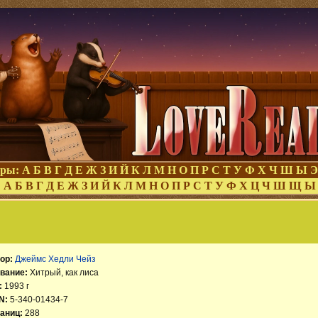
оры:
А
Б
В
Г
Д
Е
Ж
З
И
Й
К
Л
М
Н
О
П
Р
С
Т
У
Ф
Х
Ч
Ш
Ы
Э
:
А
Б
В
Г
Д
Е
Ж
З
И
Й
К
Л
М
Н
О
П
Р
С
Т
У
Ф
Х
Ц
Ч
Ш
Щ
Ы
ор:
Джеймс Хедли Чейз
вание:
Хитрый, как лиса
:
1993 г
N:
5-340-01434-7
аниц:
288