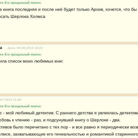
иге Его прощальный поклон:
а книга последняя и после неё будет только Архив, хочется, что бы
исать Шерлока Холмса
va
Дата: 08.08.2013 18:22
иге Его прощальный поклон:
ила список моих любимых книг.
.07.2013 11:08
иге Его прощальный поклон:
 - мой любимый детектив. С раннего детства я увлеклась детектива
овь к чтению - раз, и подсунувшей книгу о Шерлоке - два.

ктивов было перечитано с тех пор - и все равно я периодически во
лмсе, захватывающие его гениальностью и романтикой старинного 