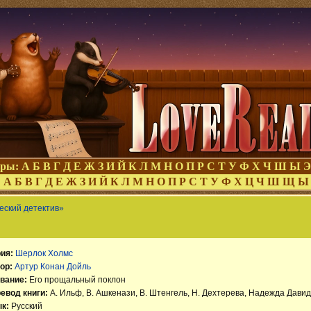
оры:
А
Б
В
Г
Д
Е
Ж
З
И
Й
К
Л
М
Н
О
П
Р
С
Т
У
Ф
Х
Ч
Ш
Ы
Э
:
А
Б
В
Г
Д
Е
Ж
З
И
Й
К
Л
М
Н
О
П
Р
С
Т
У
Ф
Х
Ц
Ч
Ш
Щ
Ы
еский детектив»
ия:
Шерлок Холмс
ор:
Артур Конан Дойль
вание:
Его прощальный поклон
евод книги:
А. Ильф, В. Ашкенази, В. Штенгель, Н. Дехтерева, Надежда Дави
к:
Русский