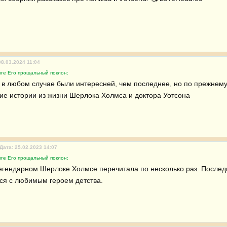
08.03.2024 11:04
иге Его прощальный поклон:
 в любом случае были интересней, чем последнее, но по прежнему 
е истории из жизни Шерлока Холмса и доктора Уотсона
Дата: 25.02.2023 14:07
иге Его прощальный поклон:
легендарном Шерлоке Холмсе перечитала по несколько раз. Последн
ся с любимым героем детства.