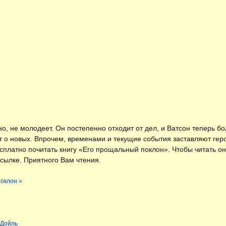
но, не молодеет. Он постепенно отходит от дел, и Ватсон теперь 
 о новых. Впрочем, временами и текущие события заставляют герое
есплатно
почитать книгу «Его прощальный поклон»
. Чтобы читать о
сылке. Приятного Вам чтения.
поклон »
 Дойль