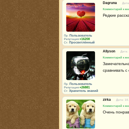
Dagruna
Дата
Комментарий к кн
Редкие расска
Пользователь
Пр:
+16208
Репутация:
Просветлённый
Ст:
Allyson
Дата:
Комментарий к кн
Замечательна
сравнивать с
Пользователь
Пр:
+26881
Репутация:
Хранитель знаний
Ст:
zirka
Дата: 10
Комментарий к кн
Очень понрав