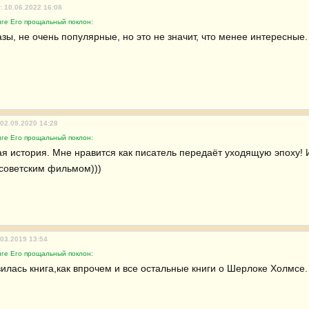
: 10.06.2022 16:08
иге Его прощальный поклон:
зы, не очень популярные, но это не значит, что менее интересные.
 02.09.2020 14:28
иге Его прощальный поклон:
я история. Мне нравится как писатель передаёт уходящую эпоху! 
 советским фильмом)))
.03.2019 13:54
иге Его прощальный поклон:
илась книга,как впрочем и все остальные книги о Шерлоке Холмсе. 