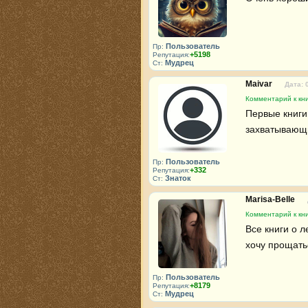
Пользователь
Пр:
+5198
Репутация:
Мудрец
Ст:
Maivar
Дата: 
Комментарий к кн
Первые книги
захватывающи
Пользователь
Пр:
+332
Репутация:
Знаток
Ст:
Marisa-Belle
Комментарий к кн
Все книги о 
хочу прощать
Пользователь
Пр:
+8179
Репутация:
Мудрец
Ст: