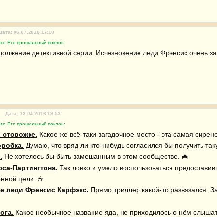
Дата: 06.07.2018 17:10
иге Его прощальный поклон:
олжение детективной серии. Исчезновение леди Фрэнсис очень з
Дата: 12.04.2016 19:53
иге Его прощальный поклон:
 сторожке.
оробка.
.
са-Партингтона.
 Так ловко и умело воспользоваться предостави
е леди Френсис Карфэкс.
 Прямо триллер какой-то развязался. З
ога.