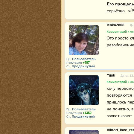
Его прощаль
серьёзно. ☺️
lenka2808
Да
Комментарий к кн
Это просто к
разоблачение
Пользователь
Пр:
+487
Репутация:
Продвинутый
Ст:
Yusti
Дата: 12
Комментарий к кн
хочу пересмот
повторяются н
пришлось пере
не понятно, в
Пользователь
Пр:
+1352
Репутация:
захватывают. 
Продвинутый
Ст:
Viktori_love_r