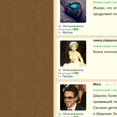
Комментарий к кн
Жалко, что эт
продолжил п
Пользователь
Пр:
+805
Репутация:
Мастер
Ст:
sweta.shaburo
Комментарий к кн
Книга пополн
Пользователь
Пр:
+769
Репутация:
Профи
Ст:
Mora
Дата: 07
Комментарий к кн
Шерлок Холмс
привившей люб
Сколько дете
о Шерлоке Хо
Пользователь
Пр: