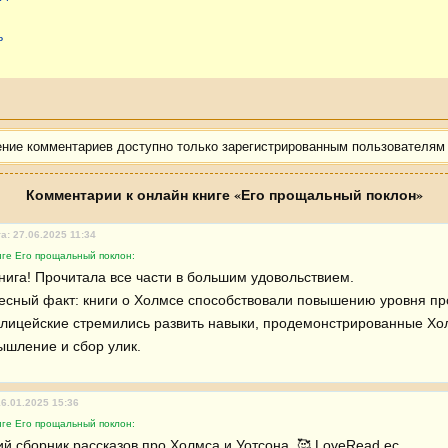
ь
ение комментариев доступно только зарегистрированным пользователям
Комментарии к онлайн книге «Его прощальный поклон»
а: 27.06.2025 11:34
иге Его прощальный поклон:
нига! Прочитала все части в большим удовольствием. 

ресный факт: книги о Холмсе способствовали повышению уровня пр
олицейские стремились развить навыки, продемонстрированные Хол
ышление и сбор улик.
16.01.2025 15:36
иге Его прощальный поклон:
й сборник рассказов про Холмса и Уотсона. 🥰 LoveRead.ec 