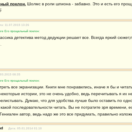
ный поклон.
 Шолмс в роли шпиона - забавно. Это и есть его прощ
 
та: 11.07.2015 13:26
иге Его прощальный поклон:
лассика детектива метод дедукции решает все. Всегда яркий сюжет
.
.03.2015 08:35
иге Его прощальный поклон:
реть все экранизации. Книги мне понравились, иначе я бы и читать 
екоторые истории, это не очень удобно, ведь перечитывать я их не
листывать. Думаю, что для удобства лучше было оставить по одному
 какой последовательности читать. Вы не потратите зря времени, ес
Гениален автор, ведь надо же это все придумать, правильно изложи
ead
Дата: 05.01.2014 01:10