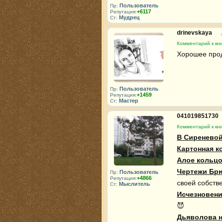
Пользователь
Пр:
+6117
Репутация:
Мудрец
Ст:
drinevskaya
Комментарий к кн
Хорошее прод
Пользователь
Пр:
+1459
Репутация:
Мастер
Ст:
041019851730
Комментарий к кн
В Сиреневой
Картонная к
Алое кольцо
Чертежи Брю
Пользователь
Пр:
+4866
Репутация:
Мыслитель
Ст:
Исчезновени
Дьяволова н