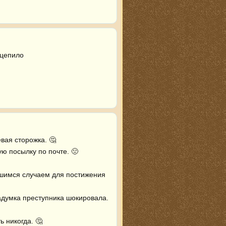
ацепило
вшимся случаем для постижения 
адумка преступника шокировала. 