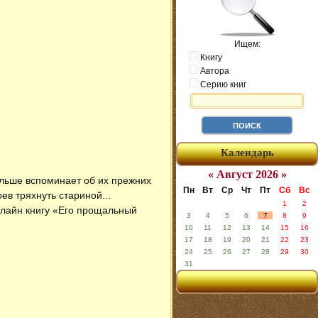
Ищем:
Книгу
Автора
Серию книг
Календарь
« Август 2026 »
больше вспоминает об их прежних
Пн
Вт
Ср
Чт
Пт
Сб
Вс
в тряхнуть стариной...
1
2
нлайн книгу «Его прощальный
3
4
5
6
7
8
9
10
11
12
13
14
15
16
17
18
19
20
21
22
23
24
25
26
27
28
29
30
31