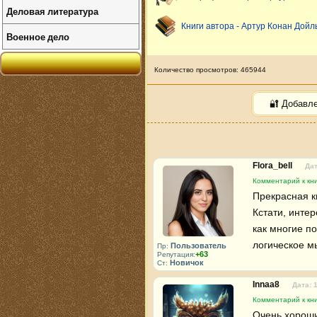
Деловая литература
Книги автора - Артур Конан Дойл
Военное дело
Количество просмотров: 465944
🔐 Добавл
Flora_bell
Дат
Комментарий к кн
Прекрасная к
Кстати, инте
как многие п
логическое м
Пользователь
Пр:
+63
Репутация:
Новичок
Ст:
Innaa8
Дата: 
Комментарий к кн
Очень хороши