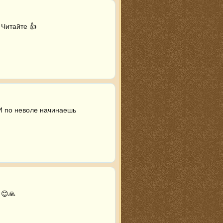
 Читайте 👍 
И по неволе начинаешь 
😊🙏 