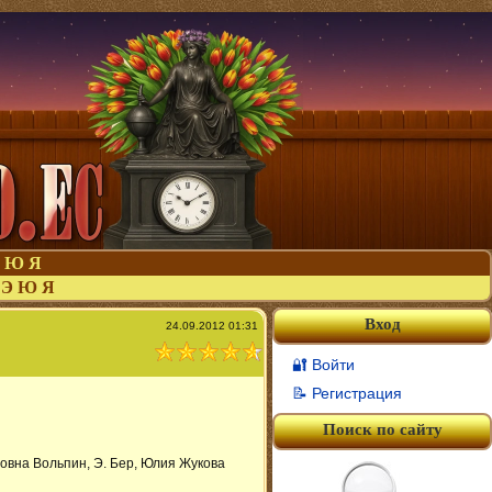
Ю
Я
Э
Ю
Я
Вход
24.09.2012 01:31
🔐 Войти
📝 Регистрация
Поиск по сайту
довна Вольпин, Э. Бер, Юлия Жукова