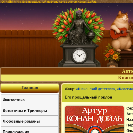
Онлайн книга Его прощальный поклон. Автор Артур Конан Дойль
Авт
Книги
Главная
Жанр:
«Шпионский детектив»
,
«Классич
Его прощальный поклон
Фантастика
Сер
Детективы и Триллеры
Авт
Наз
Любовные романы
Пер
Приключения
Язы