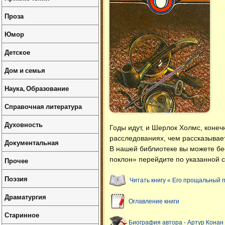
Проза
Юмор
Детское
Дом и семья
Наука, Образование
Справочная литература
Духовность
Годы идут, и Шерлок Холмс, конеч
расследованиях, чем рассказывает
Документальная
В нашей библиотеке вы можете б
поклон» перейдите по указанной с
Прочее
Поэзия
Читать книгу « Его прощальный 
Драматургия
Оглавление книги
Старинное
Биография автора - Артур Конан