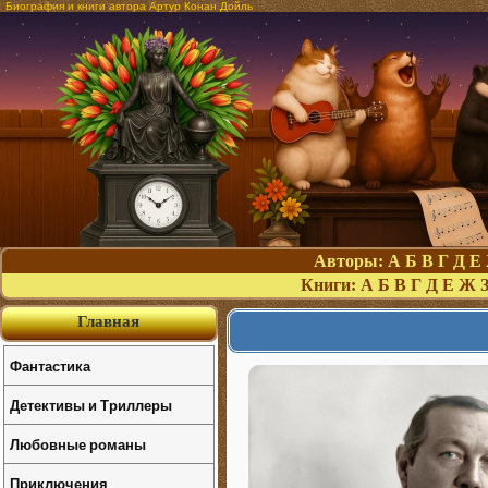
Биография и книги автора Артур Конан Дойль
Авторы:
А
Б
В
Г
Д
Е
Книги:
А
Б
В
Г
Д
Е
Ж
Главная
Фантастика
Детективы и Триллеры
Любовные романы
Приключения