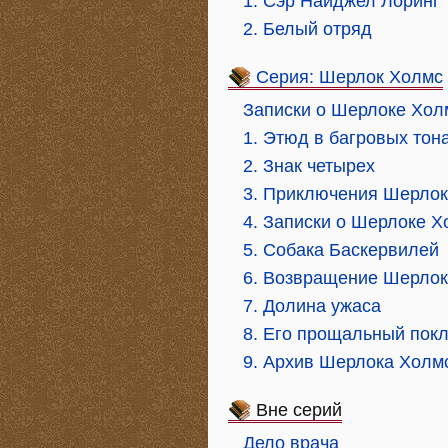
1. Сэр Найджел Лоринг
2. Белый отряд
Серия: Шерлок Холмс
Записки о Шерлоке Хол
1. Этюд в багровых тон
2. Знак четырех
3. Приключения Шерло
4. Записки о Шерлоке 
5. Собака Баскервилей
6. Возвращение Шерло
7. Долина ужаса
8. Его прощальный пок
9. Архив Шерлока Холм
Вне серий
Дело врача