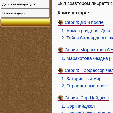
был соавтором-либреттис
Деловая литература
Книги автора:
Военное дело
Серия: До и после
1. Алмаз раздора. До и
2. Тайна бильярдного ш
Серия: Маракотова бе
1. Маракотова бездна [
Серия: Профессор Че
1. Затерянный мир
2. Отравленный пояс
Серия: Сэр Найджел
1. Сэр Найджел