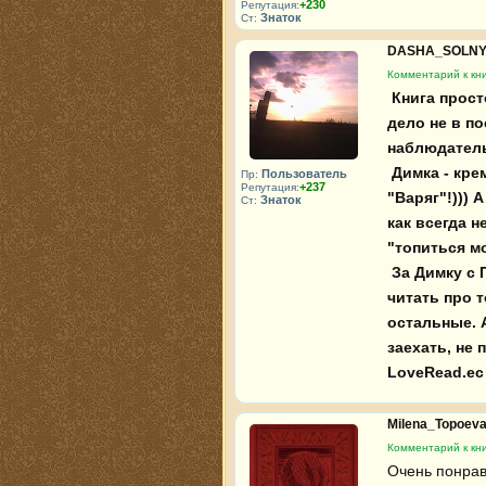
+230
Репутация:
Знаток
Ст:
DASHA_SOLN
Комментарий к кни
 Книга просто отличная! И хоть какое-то разнообразие))) Я ж говорю, 
дело не в по
наблюдательн
 Димка - кремень!))) Вот это воля! "Врагу не сдаётся наш гордый 
Пользователь
Пр:
+237
Репутация:
"Варяг"!))) 
Знаток
Ст:
как всегда н
"топиться мо
 За Димку с Петькой было страшно, хотя меня бы больше устроило 
читать про т
остальные. А
заехать, не 
LoveRead.ec 
Milena_Topoev
Комментарий к кни
Очень понрав