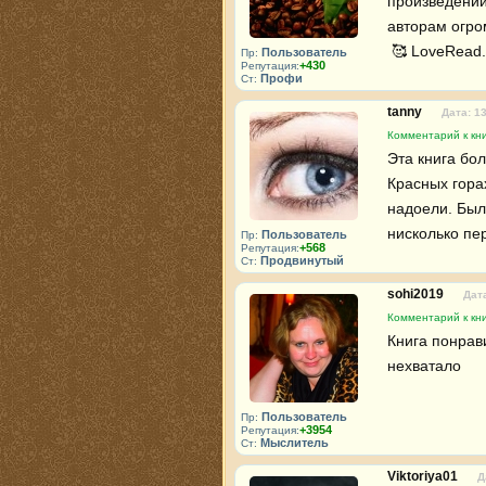
произведений
авторам огром
 🥰 LoveRead.
Пользователь
Пр:
+430
Репутация:
Профи
Ст:
tanny
Дата: 1
Комментарий к кни
Эта книга бол
Красных гора
надоели. Был
нисколько пе
Пользователь
Пр:
+568
Репутация:
Продвинутый
Ст:
sohi2019
Дата
Комментарий к кни
Книга понрав
нехватало
Пользователь
Пр:
+3954
Репутация:
Мыслитель
Ст:
Viktoriya01
Д