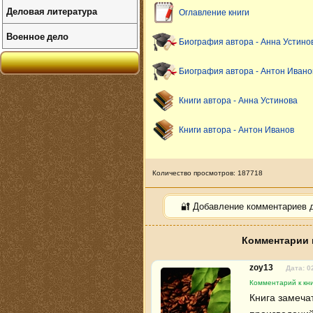
Деловая литература
Оглавление книги
Военное дело
Биография автора - Анна Устино
Биография автора - Антон Ивано
Книги автора - Анна Устинова
Книги автора - Антон Иванов
Количество просмотров: 187718
🔐 Добавление комментариев 
Комментарии 
zoy13
Дата: 0
Комментарий к кни
Книга замечат