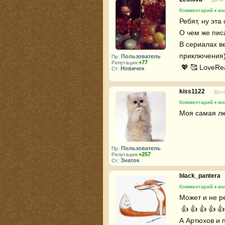
Комментарий к кни
Ребят, ну эта 
О чем же писа
В сериалах ве
приключения) 
Пользователь
Пр:
+77
Репутация:
 💖 🥰 LoveRe
Новичок
Ст:
kiss1122
Дата
Комментарий к кни
Пользователь
Пр:
+257
Репутация:
Знаток
Ст:
black_pantera
Комментарий к кни
Может и не ре
 👍 👍 👍 👍 👍 

А Артюхов и п