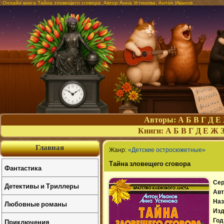
Онлайн книга Тайна зловещего сговора. Автор Анна Устинова, Антон Иванов
Авторы:
А
Б
В
Г
Д
Е
Книги:
А
Б
В
Г
Д
Е
Ж
Главная
Жанр:
«Детские остросюжетные»
Тайна зловещего сговора
Фантастика
Сер
Детективы и Триллеры
Авт
Наз
Любовные романы
Изд
Приключения
Год