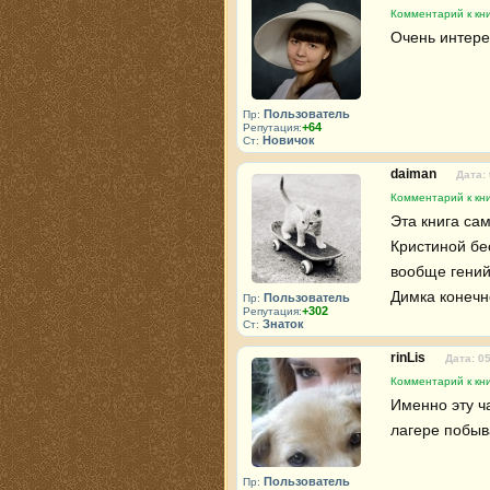
Комментарий к кни
Очень интере
Пользователь
Пр:
+64
Репутация:
Новичок
Ст:
daiman
Дата:
Комментарий к кни
Эта книга сам
Кристиной бес
вообще гений!
Димка конечн
Пользователь
Пр:
+302
Репутация:
Знаток
Ст:
rinLis
Дата: 0
Комментарий к кни
Именно эту ча
лагере побывал
Пользователь
Пр: