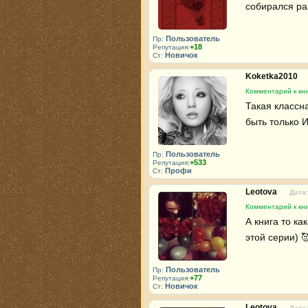
собирался ра
Пользователь
Пр:
+18
Репутация:
Новичок
Ст:
Koketka2010
Комментарий к кни
Такая классна
быть только И
Пользователь
Пр:
+533
Репутация:
Профи
Ст:
Leotova
Дата:
Комментарий к кни
А книга то ка
этой серии) 
Пользователь
Пр:
+77
Репутация:
Новичок
Ст:
Leotova
Дата: