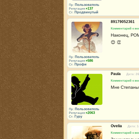
Пользователь
Пр:
+137
Репутация:
Продвинутый
Ст:
89179052361
Комментарий к кни
Наконец, РОМА
😊 👏 
Пользователь
Пр:
+586
Репутация:
Профи
Ст:
Paula
Дата: 2
Комментарий к кни
Мне Степаныча
Пользователь
Пр:
+2063
Репутация:
Гуру
Ст:
Ovelia
Дата: 1
Комментарий к кни