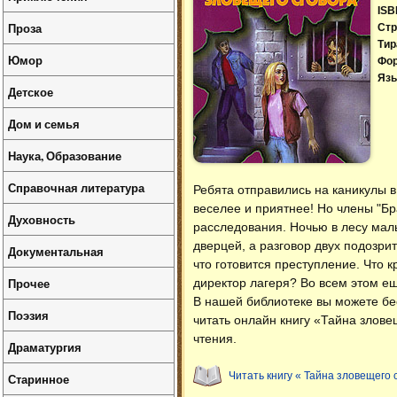
ISB
Проза
Стр
Тир
Юмор
Фо
Язы
Детское
Дом и семья
Наука, Образование
Справочная литература
Ребята отправились на каникулы в 
веселее и приятнее! Но члены "Бр
Духовность
расследования. Ночью в лесу ма
дверцей, а разговор двух подозри
Документальная
что готовится преступление. Что 
Прочее
директор лагеря? Во всем этом ещ
В нашей библиотеке вы можете б
Поэзия
читать онлайн книгу «Тайна злове
чтения.
Драматургия
Читать книгу « Тайна зловещего 
Старинное