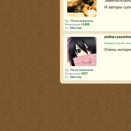
Замечательная
И авторы супе
Пользователь
Пр:
+1408
Репутация:
Мастер
Ст:
polina.ryazant
Комментарий к кни
Очень интерес
Пользователь
Пр:
+827
Репутация:
Мастер
Ст: