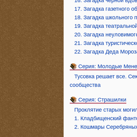
16. Загадка черной вдо
17. Загадка газетного 
18. Загадка школьного 
19. Загадка театрально
20. Загадка неуловимог
21. Загадка туристическ
22. Загадка Деда Мороз
Серия: Молодые Мене
Тусовка решает все. С
сообщества
Серия: Страшилки
Проклятие старых моги
1. Кладбищенский фант
2. Кошмары Серебряных