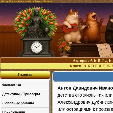
Биография и книги автора Антон Иванов
Авторы:
А
Б
В
Г
Д
Е
Книги:
А
Б
В
Г
Д
Е
Ж
Главная
Фантастика
Антон Давидович Иван
Детективы и Триллеры
детства его жизнь так или
Александрович Дубинский
Любовные романы
иллюстрациями к произве
Приключения