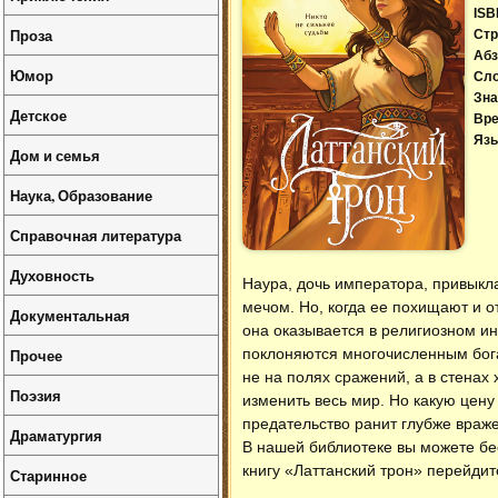
ISB
Проза
Стр
Абз
Юмор
Сл
Зна
Детское
Вре
Язы
Дом и семья
Наука, Образование
Справочная литература
Духовность
Наура, дочь императора, привыкла
мечом. Но, когда ее похищают и о
Документальная
она оказывается в религиозном ин
Прочее
поклоняются многочисленным бога
не на полях сражений, а в стенах
Поэзия
изменить весь мир. Но какую цену
предательство ранит глубже враже
Драматургия
В нашей библиотеке вы можете б
книгу «Латтанский трон» перейдит
Старинное