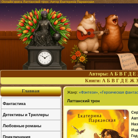
Онлайн книга Латтанский трон. Автор Екатерина Парканская
Авторы:
А
Б
В
Г
Д
Е
Книги:
А
Б
В
Г
Д
Е
Ж
Главная
Жанр:
«Фэнтези»
,
«Героическая фантас
Латтанский трон
Фантастика
Сер
Детективы и Триллеры
Авт
Наз
Любовные романы
Изд
Приключения
Год