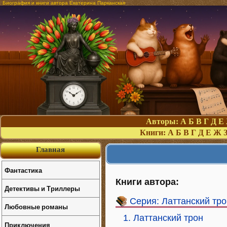
Биография и книги автора Екатерина Парканская
Авторы:
А
Б
В
Г
Д
Е
Книги:
А
Б
В
Г
Д
Е
Ж
Главная
Фантастика
Книги автора:
Детективы и Триллеры
Серия: Латтанский тро
Любовные романы
1. Латтанский трон
Приключения