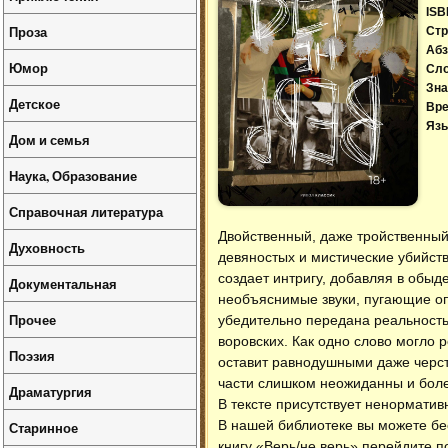
ISB
Проза
Стр
Абз
Юмор
Сл
Зна
Детское
Вре
Язы
Дом и семья
Наука, Образование
Справочная литература
Двойственный, даже тройственный
Духовность
девяностых и мистические убийст
создает интригу, добавляя в обыд
Документальная
необъяснимые звуки, пугающие оп
Прочее
убедительно передана реальность 
воровских. Как одно слово могло 
Поэзия
оставит равнодушными даже черст
части слишком неожиданны и боле
Драматургия
В тексте присутствует ненорматив
В нашей библиотеке вы можете б
Старинное
книгу «Верь/не верь» перейдите п