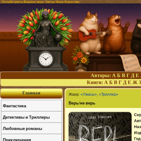
Онлайн книга Верь/не верь. Автор Инна Борисова
Авторы:
А
Б
В
Г
Д
Е
Книги:
А
Б
В
Г
Д
Е
Ж
Главная
Жанр:
«Ужасы»
,
«Триллер»
Верь/не верь
Фантастика
Сер
Детективы и Триллеры
Авт
Наз
Любовные романы
Изд
Приключения
Год