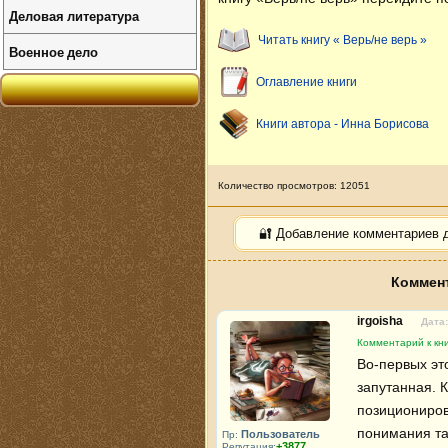
Деловая литература
Читать книгу « Верь/не верь »
Военное дело
Оглавление книги
Книги автора - Инна Борисова
Количество просмотров: 12051
🔐 Добавление комментариев 
Коммент
irgoisha
Дата:
Комментарий к кни
Во-первых это
запутанная. К
позициониров
понимания та
Пользователь
Пр:
+3877
Репутация: