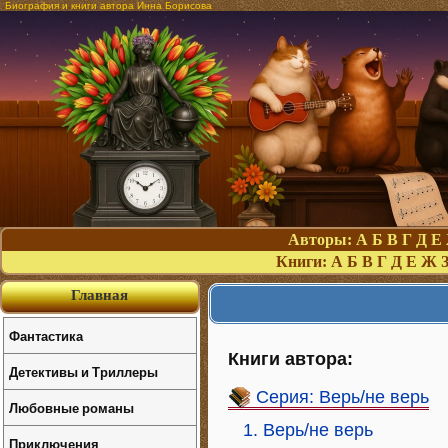
Биография и книги автора Инна Борисова
Авторы:
А
Б
В
Г
Д
Е
Книги:
А
Б
В
Г
Д
Е
Ж
Главная
Фантастика
Книги автора:
Детективы и Триллеры
Серия: Верь/не верь
Любовные романы
1. Верь/не верь
Приключения