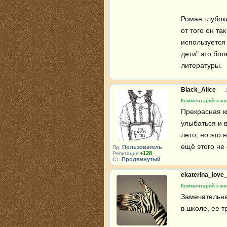
Роман глубок
от того он та
используется 
дети" это бол
литературы.
Black_Alice
Комментарий к кни
Прекрасная к
улыбаться и 
лето, но это 
ещё этого не
Пользователь
Пр:
+128
Репутация:
Продвинутый
Ст:
ekaterina_love
Комментарий к кни
Замечательная
в школе, ее т