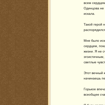
всем сердцем
Одинцова не н
искала.

Такой герой н
распорядился 
Мне было иск
сердцем, пока
жизни. Я не 
эгоистичным, 
светлые чувст
Этот вечный к
начинаешь пе
Горькое впеча
всеобщее сча