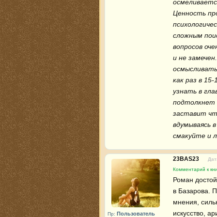
осмеливается
Ценность про
психологичес
сложным поис
вопросов оче
и не замечен
осмысливатьс
как раз в 15
узнать в гла
подтолкнет к
заставит что
вдумываясь в
смакуйте и 
23BAS23
Дат
Комментарий к кни
Роман достой
в Базарова. 
мнения, силь
искусство, ар
Пользователь
Пр: