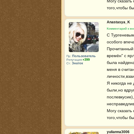
Могу сказать
того,чтобы б
Anastasya_K
Комментарий к кни
С Тургеневым 
особого впеча
Прочитанный 
времён" с ярл
Пользователь
Пр:
+399
Репутация:
была найдена 
Знаток
Ст:
меня в считан
личности,взаи
Я никогда не 
были,но вдру
послевкусие),
несправедлив
Могу сказать
того,чтобы б
yulianna3006