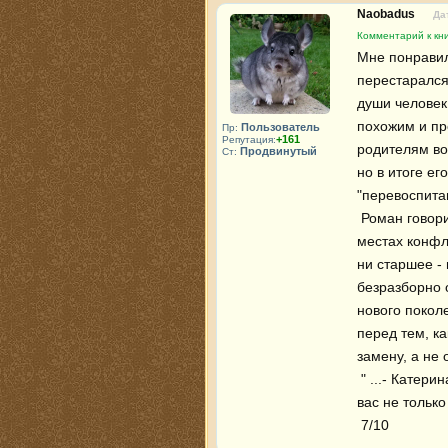
Naobadus
Да
Комментарий к кни
Мне понравилс
перестарался
души человек
похожим и пр
Пользователь
Пр:
+161
Репутация:
родителям во 
Продвинутый
Ст:
но в итоге ег
"перевоспитан
 Роман говорит о том, что разные поколения всегда будут в некоторых 
местах конфл
ни старшее - 
безразборно о
нового поколе
перед тем, ка
замену, а не 
 " ...- Катерина Сергеевна! Вам это, вероятно, всё равно; но знайте, что я 
вас не только
 7/10