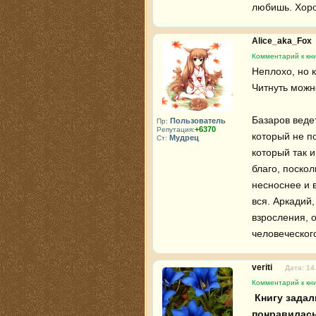
любишь. Хоро
Alice_aka_Fox
Комментарий к кни
Неплохо, но к
Читнуть можно
Базаров ведет
Пользователь
Пр:
+6370
Репутация:
который не по
Мудрец
Ст:
который так и
благо, поскол
несноснее и в
вся. Аркадий,
взросления, о
человеческого
veriti
Дата: 14
Комментарий к кни
 Книгу задали читать по школьной программе 🤩📖 история 
понравилась,