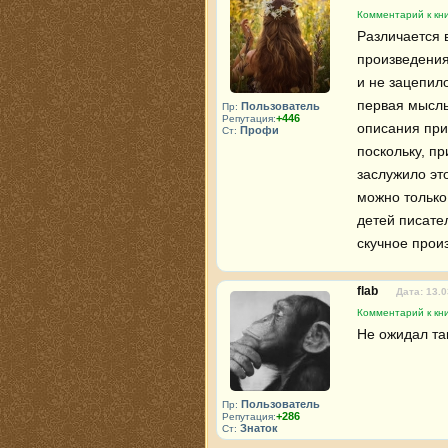
Комментарий к кни
Различается 
произведения
и не зацепил
первая мысль 
Пользователь
Пр:
+446
Репутация:
описания при
Профи
Ст:
поскольку, п
заслужило эт
можно только
детей писате
скучное прои
flab
Дата: 13.0
Комментарий к кни
Не ожидал так
Пользователь
Пр:
+286
Репутация:
Знаток
Ст: