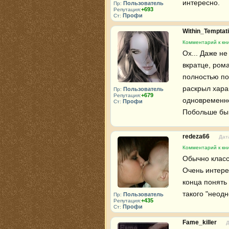
интересно.
Пользователь
Пр:
+693
Репутация:
Профи
Ст:
Within_Temptat
Комментарий к кни
Ох... Даже не
вкратце, рома
полностью по
раскрыл харак
Пользователь
Пр:
+679
Репутация:
одновременно
Профи
Ст:
Побольше бы т
redeza66
Дат
Комментарий к кни
Обычно класси
Очень интерес
конца понять
такого "неодн
Пользователь
Пр:
+435
Репутация:
Профи
Ст:
Fame_killer
Д