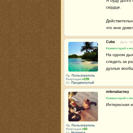
Я буду долго 
сердце.

Действительн
что мне дове
Cuba
Дата: 29
Комментарий к кни
На одном дых
следить за р
дуэлью вообщ
Пользователь
Пр:
+239
Репутация:
Продвинутый
Ст:
milenabarney
Комментарий к кни
Интересная к
Пользователь
Пр:
+50
Репутация:
Новичок
Ст: