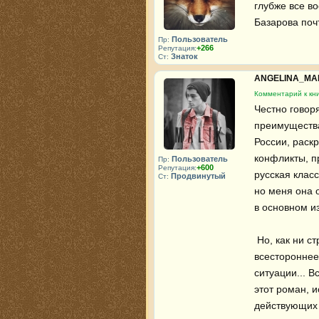
глубже все в
Базарова поч
Пользователь
Пр:
+266
Репутация:
Знаток
Ст:
ANGELINA_MA
Комментарий к кни
Честно говоря
преимущества
России, раск
конфликты, п
Пользователь
Пр:
+600
Репутация:
русская класс
Продвинутый
Ст:
но меня она о
в основном из
 Но, как ни странно, именно этот роман меня серьезно впечатлил. Такое 
всестороннее
ситуации... 
этот роман, и
действующих 