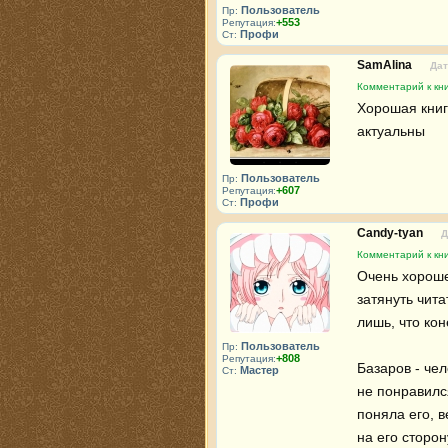
Пользователь
Пр:
+553
Репутация:
Профи
Ст:
SamAlina
Дат
Комментарий к кни
Хорошая книг
актуальны
Пользователь
Пр:
+607
Репутация:
Профи
Ст:
Candy-tyan
Д
Комментарий к кни
Очень хороше
затянуть чита
лишь, что кон
Пользователь
Пр:
+808
Репутация:
Базаров - чел
Мастер
Ст:
не понравился
поняла его, в
на его сторо