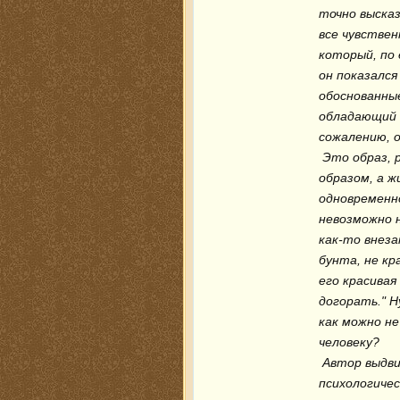
точно высказ
все чувствен
который, по 
он показался
обоснованные
обладающий т
сожалению, о
 Это образ, разобранный вдоль и поперек, но оказавшийся вовсе не 
образом, а ж
одновременно
невозможно н
как-то внеза
бунта, не кр
его красивая
догорать." Н
как можно не
человеку?

 Автор выдвигает вперед абсолютно новый тип человека, новое 
психологиче