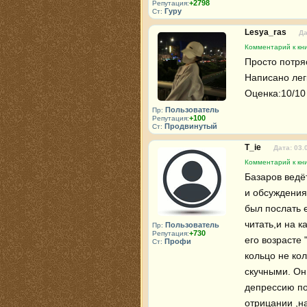
+2798
Репутация:
Гуру
Ст:
Lesya_ras
Да
Комментарий к кни
Просто потря
Написано лег
Оценка:10/10
Пользователь
Пр:
+100
Репутация:
Продвинутый
Ст:
T_ie
Дата: 03.
Комментарий к кни
Базаров ведёт
и обсуждения 
был послать е
читать,и на к
Пользователь
Пр:
+730
Репутация:
его возрасте 
Профи
Ст:
кольцо не ко
скучными. Он 
депрессию пол
отрицании ,н