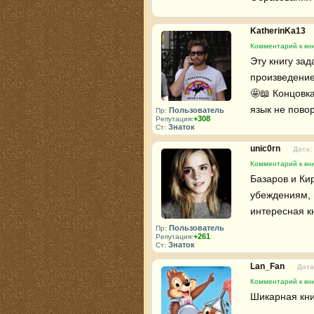
KatherinKa13
Комментарий к кни
Эту книгу зад
произведение.
🤩📖 Концовка
язык не пово
Пользователь
Пр:
+308
Репутация:
Знаток
Ст:
unic0rn
Дата:
Комментарий к кни
Базаров и Ки
убеждениям, 
интересная кн
Пользователь
Пр:
+261
Репутация:
Знаток
Ст:
Lan_Fan
Дата
Комментарий к кни
Шикарная кни