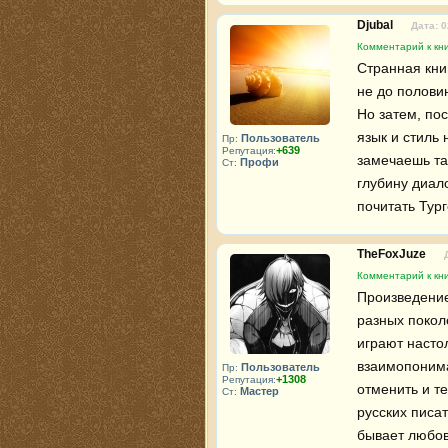
Djubal
Дата: 0
Комментарий к кни
Странная кни
не до полови
Но затем, пос
язык и стиль 
Пользователь
Пр:
+639
Репутация:
замечаешь та
Профи
Ст:
глубину диало
почитать Тург
TheFoxJuze
Комментарий к кни
Произведение
разных покол
играют насто
взаимопонима
Пользователь
Пр:
+1308
Репутация:
отменить и т
Мастер
Ст:
русских писат
бывает любовь