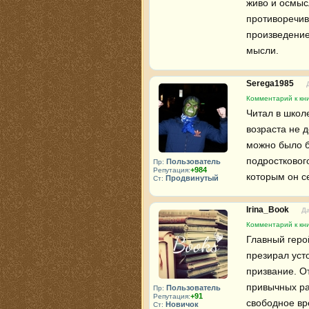
живо и осмысл
противоречив
произведение.
мысли.
Serega1985
Комментарий к кни
Читал в школ
возраста не 
можно было б
подростковог
Пользователь
Пр:
+984
Репутация:
которым он с
Продвинутый
Ст:
Irina_Book
Да
Комментарий к кни
Главный геро
презирал уст
призвание. От
привычных ра
Пользователь
Пр:
+91
Репутация:
свободное вре
Новичок
Ст: