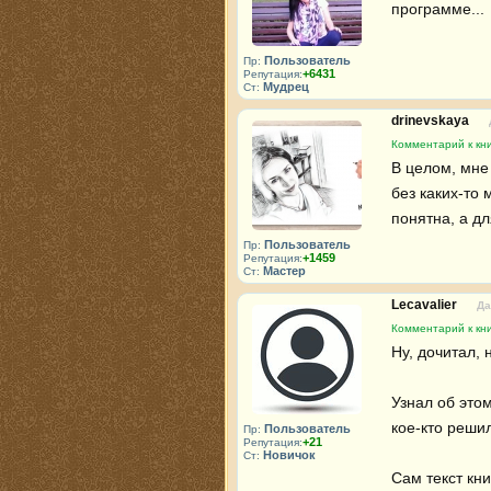
программе...
Пользователь
Пр:
+6431
Репутация:
Мудрец
Ст:
drinevskaya
Комментарий к кни
В целом, мне 
без каких-то 
понятна, а дл
Пользователь
Пр:
+1459
Репутация:
Мастер
Ст:
Lecavalier
Да
Комментарий к кни
Ну, дочитал, н
Узнал об это
кое-кто реши
Пользователь
Пр:
+21
Репутация:
Новичок
Ст:
Сам текст кни