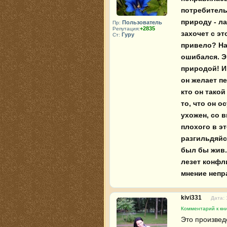
потребительс
природу - л
Пользователь
Пр:
+2835
Репутация:
захочет с э
Гуру
Ст:
привело? На
ошибался. Э
природой! И 
он желает пе
кто он такой
то, что он о
ухожен, со в
плохого в эт
разгильдяйс
был бы жив. 
лезет конфли
мнение непр
kivi331
Дата: 
Комментарий к кни
Это произведе