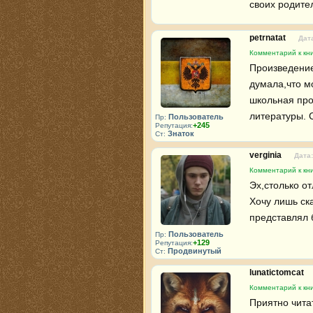
своих родите
petrnatat
Дата
Комментарий к кни
Произведение
думала,что м
школьная прог
литературы. С
Пользователь
Пр:
+245
Репутация:
Знаток
Ст:
verginia
Дата:
Комментарий к кни
Эх,столько о
Хочу лишь ска
представлял 
Пользователь
Пр:
+129
Репутация:
Продвинутый
Ст:
lunatictomcat
Комментарий к кни
Приятно чита