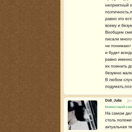
неприятный о
поэтичность,п
равно это ес
всему и безум
Вообщем смен
писали много 
не понимают 
и будет всегд
равно именно
их помнить д
безумно жалко
В любом случ
подумать,поэт
Doll_Julia
Дат
Комментарий к кни
На самом деле
столь положи
актуальная те