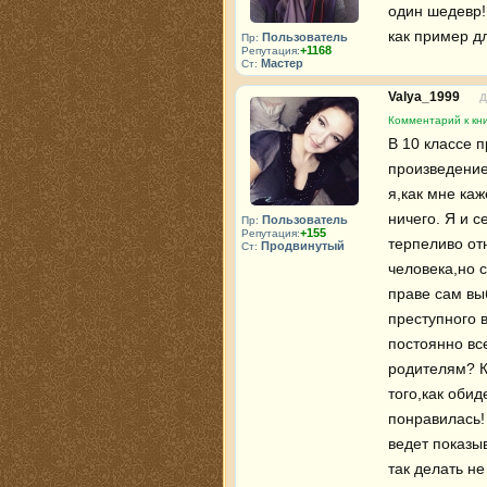
один шедевр!
как пример д
Пользователь
Пр:
+1168
Репутация:
Мастер
Ст:
Valya_1999
Д
Комментарий к кни
В 10 классе п
произведение.
я,как мне каж
ничего. Я и 
Пользователь
Пр:
+155
Репутация:
терпеливо отн
Продвинутый
Ст:
человека,но с
праве сам вы
преступного 
постоянно все
родителям? К
того,как оби
понравилась! 
ведет показыв
так делать не