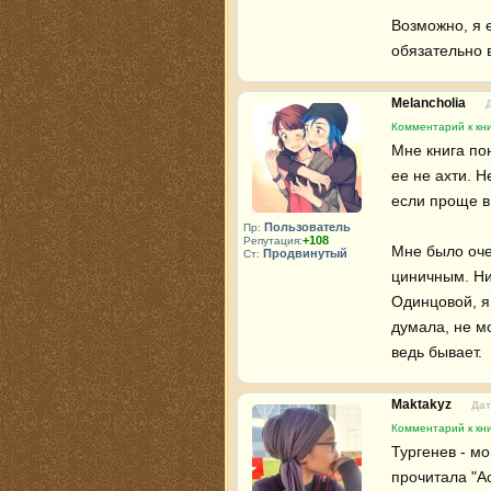
Возможно, я е
обязательно 
Melancholia
Комментарий к кни
Мне книга по
ее не ахти. Н
если проще в
Пользователь
Пр:
+108
Репутация:
Мне было оче
Продвинутый
Ст:
циничным. Ниг
Одинцовой, я
думала, не м
ведь бывает.
Maktakyz
Дат
Комментарий к кни
Тургенев - мо
прочитала "Ас