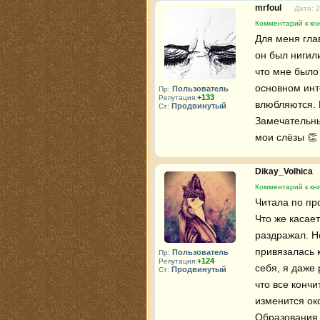
mrfoul
Дата: 
Комментарий к кни
Для меня гла
он был нигили
что мне было 
основном инте
Пользователь
Пр:
+133
Репутация:
влюбляются. Н
Продвинутый
Ст:
Замечательны
мои слёзы 👏 
Dikay_Volhica
Комментарий к кни
Читала по пр
Что же касает
раздражал. Н
привязалась 
Пользователь
Пр:
+124
Репутация:
себя, я даже 
Продвинутый
Ст:
что все кончи
изменится ок
Образования 