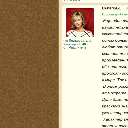
Ekaterina-1
Д
Комментарий к кни
 Еще один великий классик отечественной литературы.это 
изумительна
сюжетной сла
одном больш
Пользователь
Пр:
+5483
Репутация:
любит отцов
Мыслитель
Ст:
скитаниями с
произведения
обязательно 
проходят год
в мире. Так 
 В этом романе есть все: романтика, быт, любовь, драма, нагнетание 
атмосферы. 
Дело даже не
красками зна
уже историю 
 Характер главного героя, Базарова, внушил мне уважение к нему, ибо 
этот человек