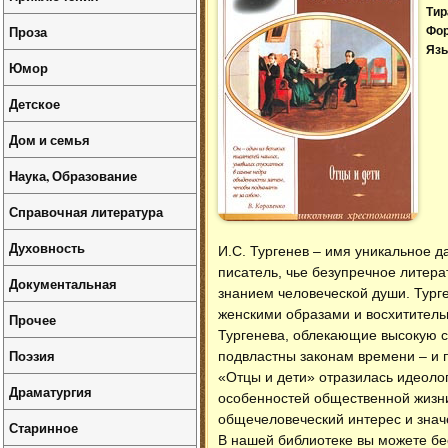
Тир
Проза
Фо
Язы
Юмор
Детское
Дом и семья
Наука, Образование
Справочная литература
Духовность
И.С. Тургенев – имя уникальное д
писатель, чье безупречное литера
Документальная
знанием человеческой души. Тург
женскими образами и восхитител
Прочее
Тургенева, облекающие высокую 
Поэзия
подвластны законам времени – и 
«Отцы и дети» отразилась идеоло
Драматургия
особенностей общественной жизни
общечеловеческий интерес и знач
Старинное
В нашей библиотеке вы можете б