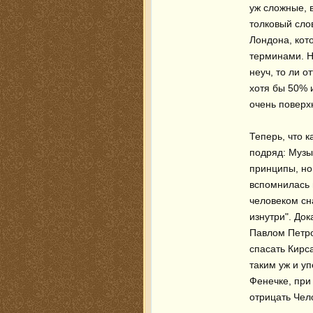
уж сложные, в
толковый слов
Лондона, кот
терминами. Но
неуч, то ли о
хотя бы 50% и
очень поверхн
Теперь, что к
подряд: Музы
принципы, но 
вспомнилась 
человеком сн
изнутри". Док
Павлом Петров
спасать Кирса
таким уж и у
Фенечке, при
отрицать Чело