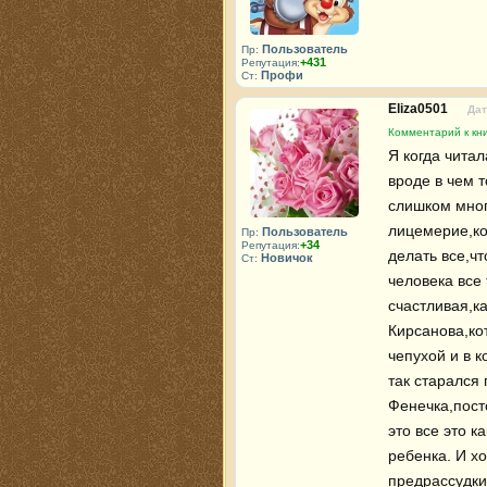
Пользователь
Пр:
+431
Репутация:
Профи
Ст:
Eliza0501
Дат
Комментарий к кни
Я когда читал
вроде в чем 
слишком много
лицемерие,ко
Пользователь
Пр:
+34
Репутация:
делать все,чт
Новичок
Ст:
человека все 
счастливая,ка
Кирсанова,кот
чепухой и в к
так старался 
Фенечка,пост
это все это к
ребенка. И х
предрассудки 