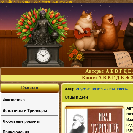
Онлайн книга Отцы и дети. Автор Иван Тургенев
Авторы:
А
Б
В
Г
Д
Е
Книги:
А
Б
В
Г
Д
Е
Ж
Главная
Жанр:
«Русская классическая проза»
Отцы и дети
Фантастика
Авт
Детективы и Триллеры
Наз
Изд
Любовные романы
Год
Приключения
ISB