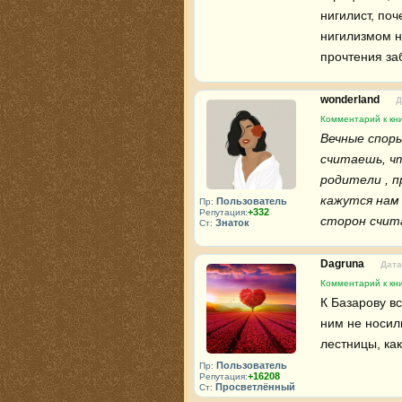
нигилист, поч
нигилизмом не
прочтения за
wonderland
Д
Комментарий к кни
Вечные спор
считаешь, чт
родители , п
кажутся нам 
Пользователь
Пр:
+332
Репутация:
сторон счита
Знаток
Ст:
Dagruna
Дата
Комментарий к кни
К Базарову в
ним не носили
лестницы, как
Пользователь
Пр:
+16208
Репутация:
Просветлённый
Ст: