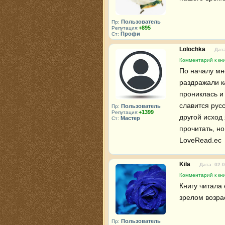
Пользователь
Пр:
+895
Репутация:
Профи
Ст:
Lolochka
Дата
Комментарий к кни
По началу мне
раздражали ка
прониклась и 
славится русс
Пользователь
Пр:
+1399
Репутация:
другой исход 
Мастер
Ст:
прочитать, но
LoveRead.ec 
Kila
Дата: 02.
Комментарий к кни
Книгу читала 
зрелом возра
Пользователь
Пр: