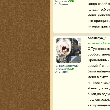
+398
Репутация:
конца своей 
Знаток
Ст:
Когда я всё э
меня. Действи
все принципы
литературным
Anastasya_K
Комментарий к кни
С Тургеневым 
особого впеча
Прочитанный 
времён" с ярл
Пользователь
Пр:
+399
Репутация:
была найдена 
Знаток
Ст:
меня в считан
личности,взаи
Я никогда не 
были,но вдру
послевкусие),
несправедлив