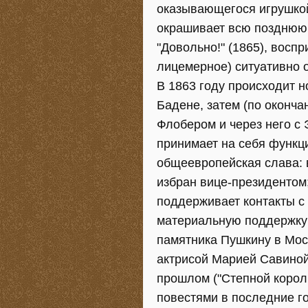
оказывающегося игрушкой
окрашивает всю позднюю 
"Довольно!" (1865), восп
лицемерное) ситуативно 
В 1863 году происходит н
Бадене, затем (по оконча
Флобером и через него с 
принимает на себя функц
общеевропейская слава: 
избран вице-президентом;
поддерживает контакты с 
материальную поддержку э
памятника Пушкину в Мос
актрисой Марией Савиной
прошлом ("Степной король
повестями в последние г