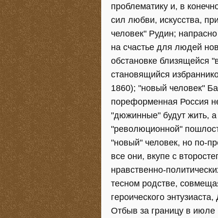
проблематику и, в конечн
сил любви, искусства, п
человек" Рудин; напрасн
на счастье для людей нов
обстановке близящейся "
становящийся избранником
1860); "новый человек" Б
пореформенная Россия не
"дюжинные" будут жить, а
"революционной" пошлост
"новый" человек, но по-п
все они, вкупе с второс
нравственно-политических
тесном родстве, совмещая
героического энтузиаста,
Отбыв за границу в июле