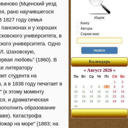
овиново (Мценский уезд
ля, рано научившегося
Ищем:
В 1827 году семья
Книгу
 пансионах и у хороших
Автора
Серию книг
сковского университета, в
ского университета. Одно
 Л. Шаховскую,
ервая любовь" (1860). В
Календарь
хе литератору
« Август 2026 »
ает студента на
Пн
Вт
Ср
Чт
Пт
Сб
Вс
1
2
 а в 1838 году печатает в
3
4
5
6
7
8
9
" (к этому моменту
10
11
12
13
14
15
16
17
18
19
20
21
22
23
ся, и драматическая
24
25
26
27
28
29
30
31
 пополнить образование
аве). Катастрофа
Пожар на море" (1883; на