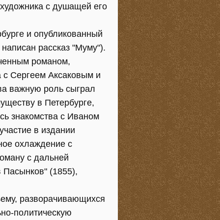
а художника с душащей его
рбурге и опубликованный
написан рассказ "Муму").
нченным романом,
а с Сергеем Аксаковым и
ева важную роль сыграл
муществу в Петербурге,
ись знакомства с Иваном
участие в издании
ное охлаждение с
роману с дальней
 Пасынков" (1855),
бъему, разворачивающихся
ьно-политическую