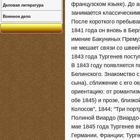
французском языке). До а
Деловая литература
занимается классическими
Военное дело
После короткого пребыван
1841 года он вновь в Бер
имение Бакуниных Премухи
не мешает связи со швеей
1843 года Тургенев посту
В 1843 году появляется 
Белинского. Знакомство с
сына), сближение с его о
ориентацию: от романтиз
обе 1845) и прозе, близк
Колосов", 1844; "Три порт
Полиной Виардо (Виардо-Г
мае 1845 года Тургенев в
Германии, Франции; Турге