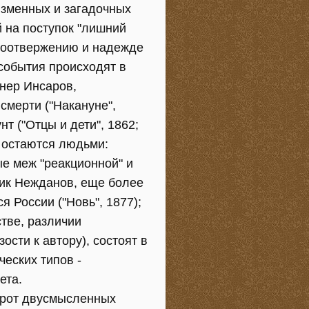
изменных и загадочных
 на поступок "лишний
амоотвержению и надежде
 события происходят в
нер Инсаров,
смерти ("Накануне",
т ("Отцы и дети", 1862;
 остаются людьми:
ые меж "реакционной" и
ик Нежданов, еще более
 России ("Новь", 1877);
тве, различии
ости к автору), состоят в
еских типов -
ета.
ворот двусмысленных