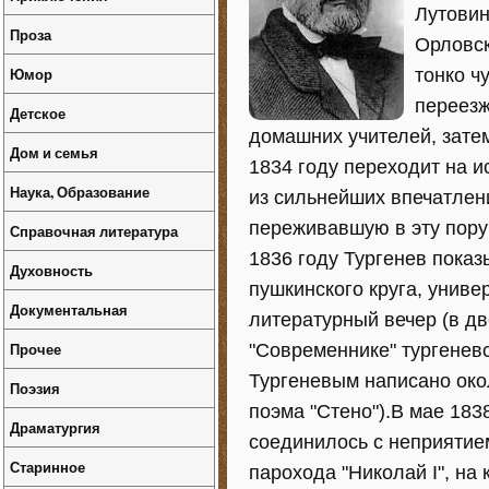
Лутовин
Проза
Орловск
Юмор
тонко ч
переезж
Детское
домашних учителей, затем
Дом и семья
1834 году переходит на и
Наука, Образование
из сильнейших впечатлени
переживавшую в эту пору 
Справочная литература
1836 году Тургенев пока
Духовность
пушкинского круга, униве
Документальная
литературный вечер (в дв
Прочее
"Современнике" тургеневс
Тургеневым написано око
Поэзия
поэма "Стено").В мае 18
Драматургия
соединилось с неприятием
Старинное
парохода "Николай I", на