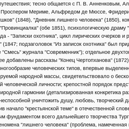
путешествия; тесно общается с П. В. Анненковым, А
, Проспером Мериме, Альфредом де Мюссе, Фридер
шков" (1848), "Дневник лишнего человека" (1850), ко
, "Провинциалка" (обе 1851), психологическую драму 
да - "Записки охотника", цикл лирических очерков и 
" (1847; подзаголовок "Из записок охотника" был пр
е "Смесь" журнала "Современник"); отдельное двухт
ее добавлены рассказы "Конец Чертопханова" (1872)
многообразие человеческих типов, впервые выделен
руемой народной массы, свидетельствовало о беско
й человеческой личности; крепостной порядок пред
риродной гармонии (детализированная конкретика ра
неспособной уничтожить душу, любовь, творческий д
ив начало "крестьянской теме" в отечественной слов
ым фундаментом всего дальнейшего творчества Тург
еномена "лишнего человека" (проблема, намеченная 