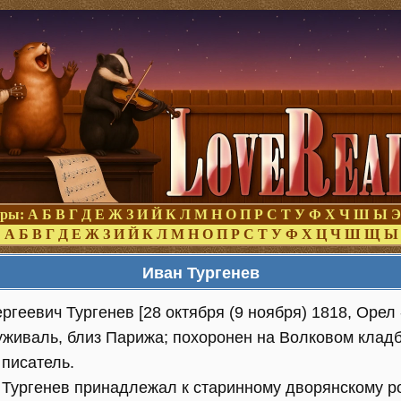
оры:
А
Б
В
Г
Д
Е
Ж
З
И
Й
К
Л
М
Н
О
П
Р
С
Т
У
Ф
Х
Ч
Ш
Ы
Э
:
А
Б
В
Г
Д
Е
Ж
З
И
Й
К
Л
М
Н
О
П
Р
С
Т
У
Ф
Х
Ц
Ч
Ш
Щ
Ы
Иван Тургенев
ргеевич Тургенев [28 октября (9 ноября) 1818, Орел -
уживаль, близ Парижа; похоронен на Волковом кладб
 писатель.
 Тургенев принадлежал к старинному дворянскому ро