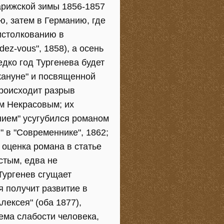
арижской зимы 1856-1857
ю, затем в Германию, где
истолкованию в
z-vous", 1858), а осень
едко год Тургенева будет
акануне" и посвященной
происходит разрыв
м Некрасовым; их
нием" усугубился романом
" в "Современнике", 1862;
 оценка романа в статье
лстым, едва не
Тургенев сгущает
я получит развитие в
Алексея" (оба 1877),
ема слабости человека,