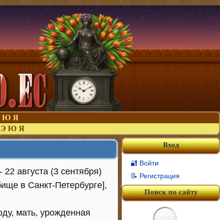
Ю
Я
Э
Ю
Я
Вход
🔐 Войти
 22 августа (3 сентября)
📝 Регистрация
ище в Санкт-Петербурге],
Поиск по сайту
ду, мать, урожденная