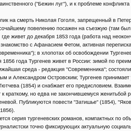
таинственного ("Бежин луг"), и к проблеме конфликт
клик на смерть Николая Гоголя, запрещенный в Пете
ысочайшему повелению посажен на съезжую (там был 
 где живет до декабря 1853 года (работа над неоко
, знакомство с Афанасием Фетом, активная переписк
Современника"); в хлопотах об освобождении Турген
 1856 года Тургенев живет в России: зимой по преи
ижайшая среда - редакция "Современника"; состоял
ым и Александром Островским; Тургенев принимает 
Тютчева (1854) и снабжает его предисловием. Взаим
 к краткому, но едва не закончившемуся женитьбой 
еневой. Публикуются повести "Затишье" (1854), "Яков
 1856).
ается серия тургеневских романов, компактных по о
журналистски точно фиксирующих актуальную социал