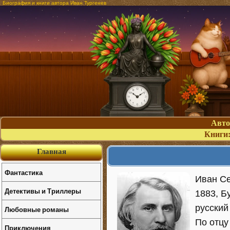
Биография и книги автора Иван Тургенев
Авт
Книги
Главная
Фантастика
Иван Се
Детективы и Триллеры
1883, Б
русский
Любовные романы
По отцу
Приключения