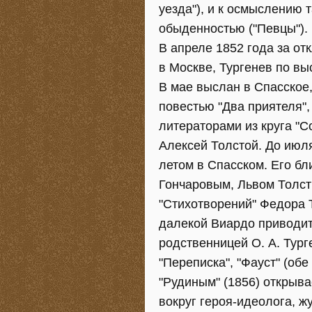
уезда"), и к осмыслению 
обыденностью ("Певцы").
В апреле 1852 года за от
в Москве, Тургенев по в
В мае выслан в Спасское,
повестью "Два приятеля"
литераторами из круга "
Алексей Толстой. До июля
летом в Спасском. Его бл
Гончаровым, Львом Толст
"Стихотворений" Федора 
далекой Виардо приводит
родственницей О. А. Тург
"Переписка", "Фауст" (обе
"Рудиным" (1856) открыв
вокруг героя-идеолога, 