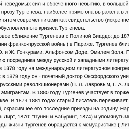
 неведомых сил и обреченного небытию, в большей
прозу Тургенева; наиболее прямо она выражена в л
ринятом современниками как свидетельство (искренне
обусловленного кризиса Тургенева.
овое сближение Тургенева с Полиной Виардо; до 187
нии франко-прусской войны) в Париже. Тургенев бли
Э. и Ж. Гонкурами, Альфонсом Доде, Эмилем Золя, 
ию посредника между русской и западными литератур
в 1878 году на международном литературном конгре
 в 1879 году он - почетный доктор Оксфордского уни
русскими революционерами (П. Л. Лавровым, Г. А. Л
мигрантам. В 1880 году Тургенев участвует в торже
кве. В 1879-1881 годах старый писатель переживает
, окрасившее его последние приезды на родину. Нар
 Лир", 1870; "Пунин и Бабурин", 1874) и упомянуты
оды жизни Тургенев обращается к мемуаристике ("Ли