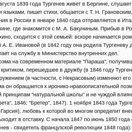
вгуста 1839 года Тургенев живет в Берлине, слушает
 языками, пишет стихи, общается с Т. Н. Грановским,
ия в России в январе 1840 года отправляется в Ита
лине, где знакомится с М. А. Бакуниным. Прибыв в Р
но, сходится с этой семьей: вскоре начинается рома
 А. Е. Ивановой (в 1842 году она родила Тургеневу 
пает на службу в Министерство внутренних дел.
поэма на современном материале "Параша", получивш
 критиком, перешедшее в дружбу (в 1846 году Турген
кружением (в частности, с Некрасовым) изменяют ег
ма он обращается к иронико-нравоописательной поэм
ой принципам "натуральной школы" и не чуждой вли
рета", 1846; "Бретер", 1847). 1 ноября 1843 года Тур
арсия), любовь к которой во многом определит вне
ыходит в отставку. С начала 1847 по июнь 1850 года 
нев - свидетель французской революции 1848 года):