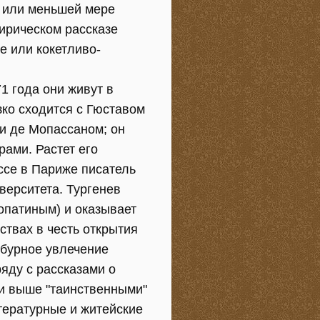
 или меньшей мере
ирическом рассказе
е или кокетливо-
1 года они живут в
зко сходится с Гюставом
Ги де Мопассаном; он
ами. Растет его
ссе в Париже писатель
верситета. Тургенев
опатиным) и оказывает
ствах в честь открытия
 бурное увлечение
яду с рассказами о
ми выше "таинственными"
тературные и житейские