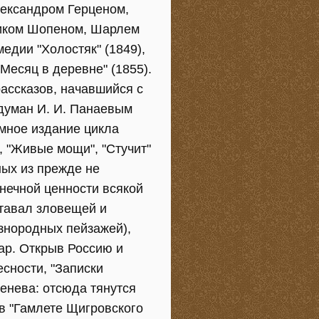
лександром Герценом,
иком Шопеном, Шарлем
медии "Холостяк" (1849),
"Месяц в деревне" (1855).
рассказов, начавшийся с
идуман И. И. Панаевым
омное издание цикла
, "Живые мощи", "Стучит"
ных из прежде не
нечной ценности всякой
ставал зловещей и
знородных пейзажей),
ар. Открыв Россию и
есности, "Записки
енева: отсюда тянутся
в "Гамлете Щигровского