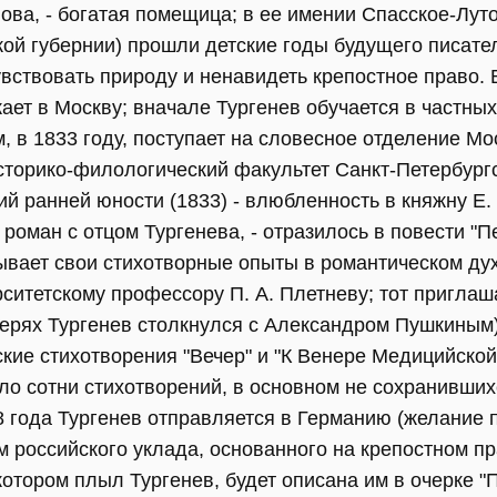
ова, - богатая помещица; в ее имении Спасское-Лут
ой губернии) прошли детские годы будущего писате
увствовать природу и ненавидеть крепостное право. 
ает в Москву; вначале Тургенев обучается в частных
, в 1833 году, поступает на словесное отделение Мо
сторико-филологический факультет Санкт-Петербург
й ранней юности (1833) - влюбленность в княжну Е.
роман с отцом Тургенева, - отразилось в повести "П
зывает свои стихотворные опыты в романтическом ду
рситетскому профессору П. А. Плетневу; тот приглаш
ерях Тургенев столкнулся с Александром Пушкиным),
кие стихотворения "Вечер" и "К Венере Медицийской
ло сотни стихотворений, в основном не сохранивших
38 года Тургенев отправляется в Германию (желание
 российского уклада, основанного на крепостном пр
 котором плыл Тургенев, будет описана им в очерке "