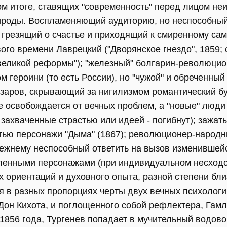
ом итоге, ставящих "современность" перед лицом не
рироды. Воспламеняющий аудиторию, но неспособный
о грезящий о счастье и приходящий к смиренному с
ого времени Лаврецкий ("Дворянское гнездо", 1859;
великой реформы"); "железный" болгарин-революцио
 героини (то есть России), но "чужой" и обреченный 
азаров, скрывающий за нигилизмом романтический бун
 освобождается от вечных проблем, а "новые" люди
 захваченные страстью или идеей - погибнут); зажат
ью персонажи "Дыма" (1867); революционер-народн
режнему неспособный ответить на вызов изменившейся
тепенными персонажами (при индивидуальном несходс
 ориентаций и духовного опыта, разной степени близ
 в разных пропорциях черты двух вечных психологич
 Дон Кихота, и поглощенного собой рефлектера, Гамл
 1856 года, Тургенев попадает в мучительный водо