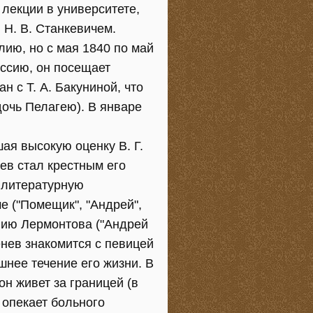
 лекции в университете,
 Н. В. Станкевичем.
лию, но с мая 1840 по май
оссию, он посещает
н с Т. А. Бакуниной, что
дочь Пелагею). В январе
ая высокую оценку В. Г.
ев стал крестным его
о литературную
е ("Помещик", "Андрей",
янию Лермонтова ("Андрей
генев знакомится с певицей
шнее течение его жизни. В
он живет за границей (в
 опекает больного