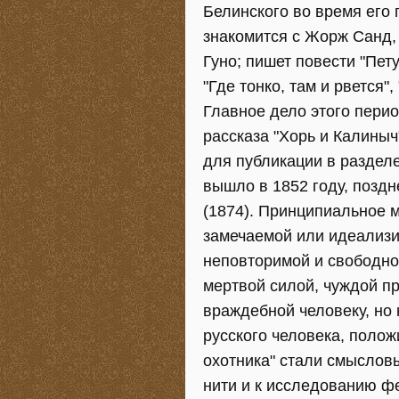
Белинского во время его 
знакомится с Жорж Санд
Гуно; пишет повести "Пету
"Где тонко, там и рвется"
Главное дело этого перио
рассказа "Хорь и Калиныч
для публикации в раздел
вышло в 1852 году, поздн
(1874). Принципиальное 
замечаемой или идеализи
неповторимой и свободно
мертвой силой, чуждой п
враждебной человеку, но 
русского человека, полож
охотника" стали смыслов
нити и к исследованию ф